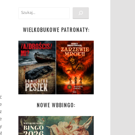
Szukaj
WIELKOBUKOWE PATRONATY:
ć
e
NOWE WBBINGO:
z
e
y
ł