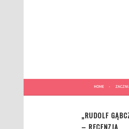
Przeskocz
do
wpisu
HOME
ZACZNI
„RUDOLF GĄBC
– RECENZJA