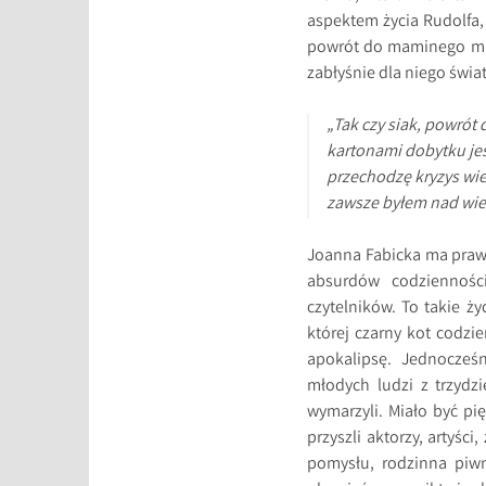
aspektem życia Rudolfa, 
powrót do maminego mie
zabłyśnie dla niego świ
„Tak czy siak, powrót 
kartonami dobytku jes
przechodzę kryzys wiek
zawsze byłem nad wiek
Joanna Fabicka ma praw
absurdów codzienności
czytelników. To takie ż
której czarny kot codzi
apokalipsę. Jednocześ
młodych ludzi z trzydz
wymarzyli. Miało być pi
przyszli aktorzy, artyści
pomysłu, rodzinna piwn