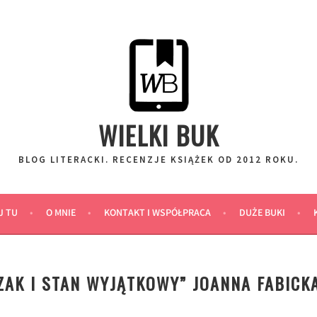
WIELKI BUK
BLOG LITERACKI. RECENZJE KSIĄŻEK OD 2012 ROKU.
J TU
O MNIE
KONTAKT I WSPÓŁPRACA
DUŻE BUKI
ZAK I STAN WYJĄTKOWY” JOANNA FABICK