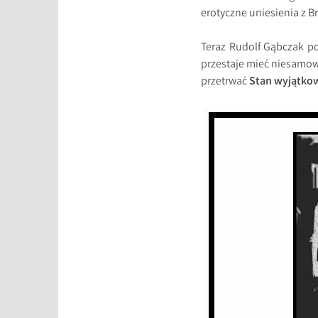
erotyczne uniesienia z Br
Teraz Rudolf Gąbczak p
przestaje mieć niesamowi
przetrwać
Stan wyjątko