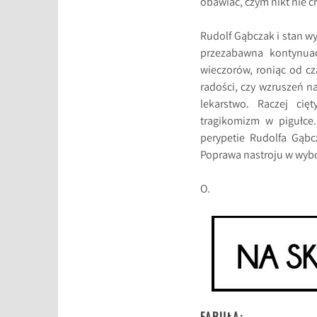
obawiać, czym nikt nie c
Rudolf Gąbczak i stan w
przezabawna kontynuac
wieczorów, roniąc od cz
radości, czy wzruszeń 
lekarstwo. Raczej cię
tragikomizm w pigułce
perypetie Rudolfa Gąbcz
Poprawa nastroju w wyb
O.