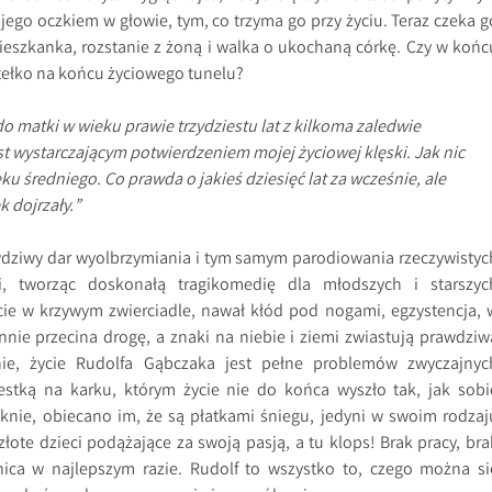
jego oczkiem w głowie, tym, co trzyma go przy życiu. Teraz czeka g
szkanka, rozstanie z żoną i walka o ukochaną córkę. Czy w końc
atełko na końcu życiowego tunelu?
do matki w wieku prawie trzydziestu lat z kilkoma zaledwie
t wystarczającym potwierdzeniem mojej życiowej klęski. Jak nic
u średniego. Co prawda o jakieś dziesięć lat za wcześnie, ale
 dojrzały.”
dziwy dar wyolbrzymiania i tym samym parodiowania rzeczywistyc
, tworząc doskonałą tragikomedię dla młodszych i starszyc
ycie w krzywym zwierciadle, nawał kłód pod nogami, egzystencja, 
ennie przecina drogę, a znaki na niebie i ziemi zwiastują prawdziw
nie, życie Rudolfa Gąbczaka jest pełne problemów zwyczajnyc
iestką na karku, którym życie nie do końca wyszło tak, jak sobi
ęknie, obiecano im, że są płatkami śniegu, jedyni w swoim rodzaj
, złote dzieci podążające za swoją pasją, a tu klops! Brak pracy, bra
ica w najlepszym razie. Rudolf to wszystko to, czego można si