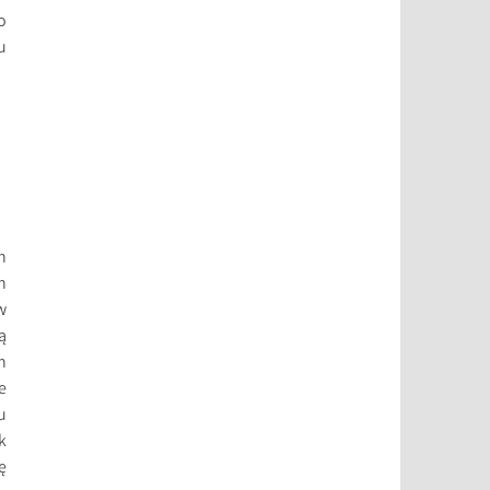
o
u
h
h
w
ą
h
e
u
k
ę