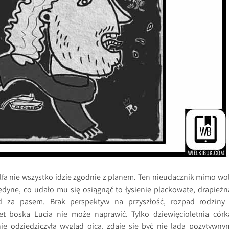
lfa nie wszystko idzie zgodnie z planem. Ten nieudacznik mimo wol
 jedyne, co udało mu się osiągnąć to łysienie plackowate, drapieżn
d za pasem. Brak perspektyw na przyszłość, rozpad rodziny 
et boska Lucia nie może naprawić. Tylko dziewięcioletnia córk
nie odziedziczyła wygląd ojca, zdaje się być nie lada pozytywny