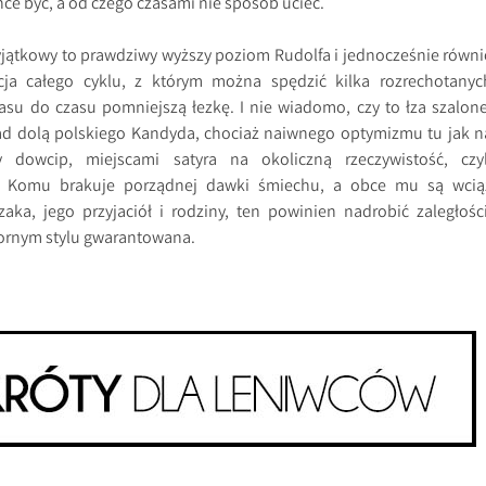
hce być, a od czego czasami nie sposób uciec.
yjątkowy to prawdziwy wyższy poziom Rudolfa i jednocześnie równi
ja całego cyklu, z którym można spędzić kilka rozrechotanyc
asu do czasu pomniejszą łezkę. I nie wiadomo, czy to łza szalone
nad dolą polskiego Kandyda, chociaż naiwnego optymizmu tu jak n
ty dowcip, miejscami satyra na okoliczną rzeczywistość, czyl
. Komu brakuje porządnej dawki śmiechu, a obce mu są wcią
aka, jego przyjaciół i rodziny, ten powinien nadrobić zaległości
ornym stylu gwarantowana.