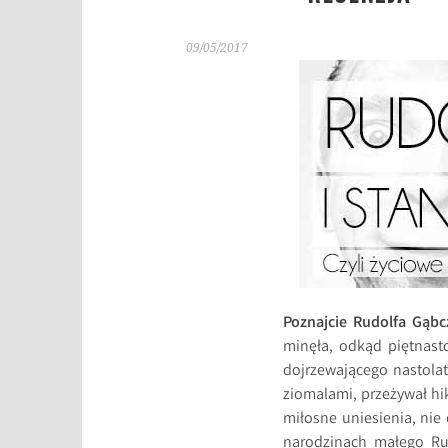
09/05/2017
Poznajcie Rudolfa Gąbc
minęła, odkąd piętnast
dojrzewającego nastola
ziomalami, przeżywał hi
miłosne uniesienia, nie
narodzinach małego Rud