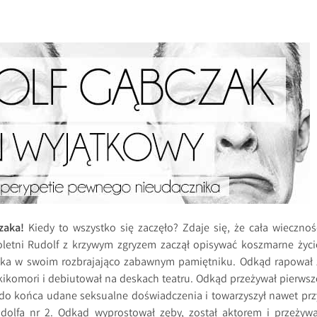
zaka!
Kiedy to wszystko się zaczęło? Zdaje się, że cała wiecznoś
oletni Rudolf z krzywym zgryzem zaczął opisywać koszmarne życi
tka w swoim rozbrajająco zabawnym pamiętniku. Odkąd rapował 
kikomori i debiutował na deskach teatru. Odkąd przeżywał pierwsz
 do końca udane seksualne doświadczenia i towarzyszył nawet prz
olfa nr 2. Odkąd wyprostował zęby, został aktorem i przeżywa