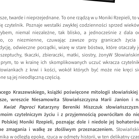
sze, twarde i nieprzejednane. To one rządzą w u Moniki Rzepieli, to 
ię czytelnik. Poznaje westalki zwykłej codzienności sprzed wieków
rybem, niemal niezależne, tak blisko, a jednocześnie z dala o
 to, co niezmienne, czuwając zawsze przy granicach życia 
adycję, odwieczne porządki, wiarę w stare bóstwa, które otaczały j
 szeptuchy, tkaczki, zbieraczki, matki, siostry, żonyW Słowiański
 prym, to w krainę ich skomplikowanych uczuć wkracza czytelnik
owiankach z krwi i kości, wokół których być może nie kręci si
one są jej nieodłączną częścią.
cego Kraszewskiego, książki poświęcone mitologii słowiańskiej 
iusze, wreszcie Niesamowita Słowiańszczyzna Marii Janion i n
kl
Kwiat Paproci
Katarzyny Bereniki Miszczuk słowiańszczyzn
 moim czytelniczym życiu i z przyjemnością powróciłam do nie
Polskiej Moniki Rzepieli, poznając dole i niedole jej bohaterów
e zmagania i walkę ze złośliwym przeznaczeniem.
Słowiański
lnika w odległą epokę, rzuca w odmęty historii, w ten delikatny czas