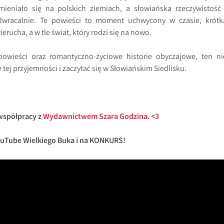
ieniało się na polskich ziemiach, a słowiańska rzeczywistość 
odwracalnie. Te powieści to moment uchwycony w czasie, krótk
rucha, a w tle świat, który rodzi się na nowo.
powieści oraz romantyczno-życiowe historie obyczajowe, ten ni
ej przyjemności i zaczytać się w Słowiańskim Siedlisku.
współpracy z
Wydawnictwem Szara Godzina. <3
uTube Wielkiego Buka i na KONKURS!