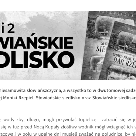
 i niesamowita słowiańszczyzna, a wszystko to w dwutomowej sadz
 Moniki Rzepieli Słowiańskie siedlisko oraz Słowiańskie siedlisko
ę wody zbyt długo, mogli przywołać topielicę i zatracić się w je
i się w tuż przed Nocą Kupały złośliwy wodnik mógł wciągnąć ich 
acowali w polu w upalne dni musieli zważać na południcę, by ni