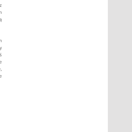
z
m
ą
m
y
ś
e
,
e