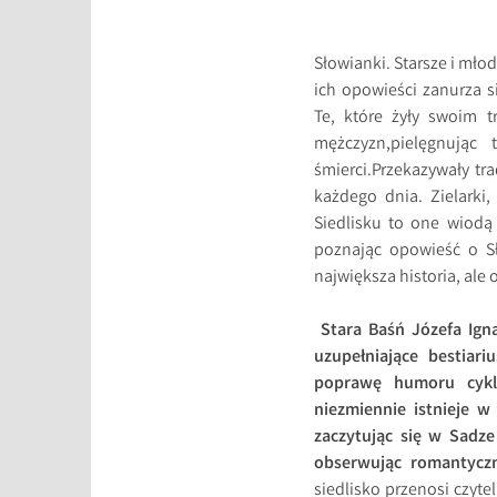
Słowianki. Starsze i młod
ich opowieści zanurza s
Te, które żyły swoim t
mężczyzn,pielęgnując
śmierci.Przekazywały tr
każdego dnia. Zielarki,
Siedlisku to one wiodą
poznając opowieść o Sł
największa historia, ale 
Stara Baśń Józefa Igna
uzupełniające bestiar
poprawę humoru cy
niezmiennie istnieje w
zaczytując się w Sadze 
obserwując romantyczn
siedlisko przenosi czyte