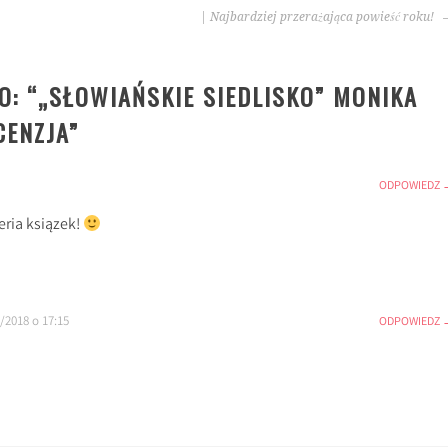
| Najbardziej przerażająca powieść roku!
: “
„SŁOWIAŃSKIE SIEDLISKO” MONIKA
CENZJA
”
ODPOWIEDZ
eria ksiązek!
/2018 o 17:15
ODPOWIEDZ