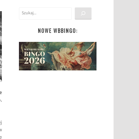
Szukaj
NOWE WBBINGO:
e
.
j
w
e