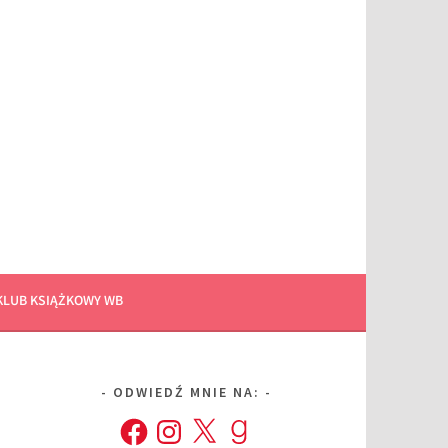
KLUB KSIĄŻKOWY WB
ODWIEDŹ MNIE NA:
Facebook
Instagram
X
Goodreads