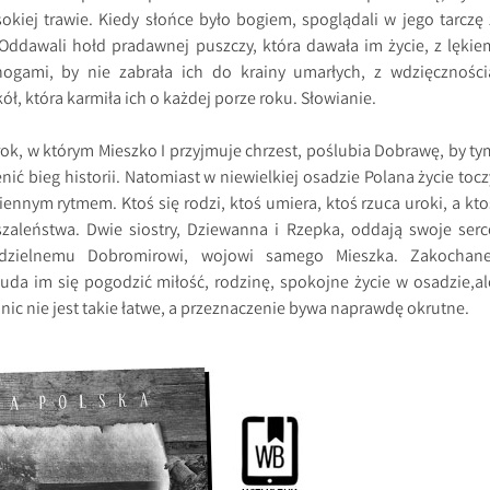
okiej trawie. Kiedy słońce było bogiem, spoglądali w jego tarczę 
 Oddawali hołd pradawnej puszczy, która dawała im życie, z lękie
ogami, by nie zabrała ich do krainy umarłych, z wdzięczności
ół, która karmiła ich o każdej porze roku. Słowianie.
rok, w którym Mieszko I przyjmuje chrzest, poślubia Dobrawę, by ty
ć bieg historii. Natomiast w niewielkiej osadzie Polana życie tocz
ennym rytmem. Ktoś się rodzi, ktoś umiera, ktoś rzuca uroki, a kto
szaleństwa. Dwie siostry, Dziewanna i Rzepka, oddają swoje serc
dzielnemu Dobromirowi, wojowi samego Mieszka. Zakochane
 uda im się pogodzić miłość, rodzinę, spokojne życie w osadzie,al
 nic nie jest takie łatwe, a przeznaczenie bywa naprawdę okrutne.