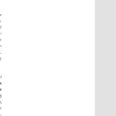
w
.
d
i
e
m
,
ę
i
a
a
j
,
e
,