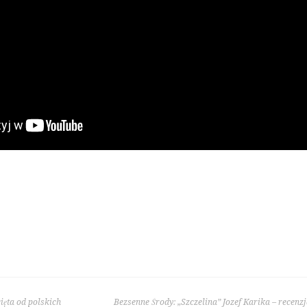
ięta od polskich
Bezsenne Środy: „Szczelina” Jozef Karika – recenz