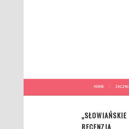
Przeskocz
do
wpisu
HOME
ZACZNI
„SŁOWIAŃSKIE 
RECENZJA