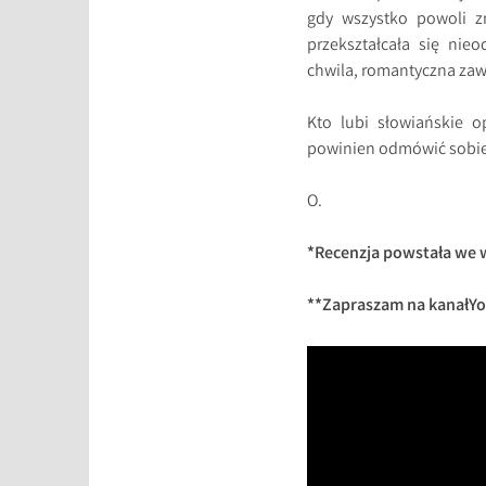
gdy wszystko powoli zm
przekształcała się nie
chwila, romantyczna zawie
Kto lubi słowiańskie o
powinien odmówić sobie t
O.
*Recenzja powstała we 
**Zapraszam na kanałYo