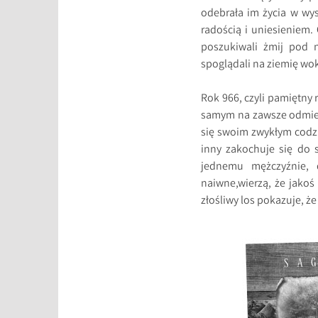
odebrała im życia w wys
radością i uniesieniem.
poszukiwali żmij pod n
spoglądali na ziemię wok
Rok 966, czyli pamiętny 
samym na zawsze odmieni
się swoim zwykłym codzi
inny zakochuje się do 
jednemu mężczyźnie, 
naiwne,wierzą, że jakoś
złośliwy los pokazuje, że