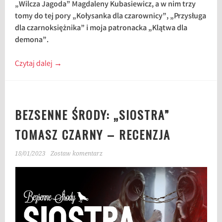
„Wilcza Jagoda” Magdaleny Kubasiewicz, a w nim trzy
tomy do tej pory „Kołysanka dla czarownicy”, „Przysługa
dla czarnoksiężnika” i moja patronacka „Klątwa dla
demona”.
Czytaj dalej
→
BEZSENNE ŚRODY: „SIOSTRA”
TOMASZ CZARNY – RECENZJA
18/01/2023
Zostaw komentarz