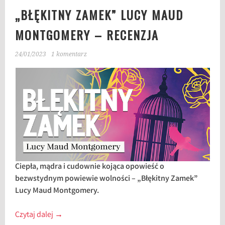
„BŁĘKITNY ZAMEK” LUCY MAUD
MONTGOMERY – RECENZJA
24/01/2023
1 komentarz
Ciepła, mądra i cudownie kojąca opowieść o
bezwstydnym powiewie wolności – „Błękitny Zamek”
Lucy Maud Montgomery.
Czytaj dalej
→