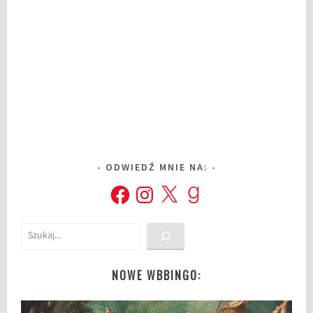
ą
ż
k
a
c
h
,
D
y
l
ODWIEDŹ MNIE NA:
e
Facebook
Instagram
X
Goodreads
m
a
t
Szukaj
B
.
A
NOWE WBBINGO:
.
P