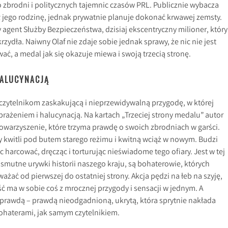
o zbrodni i politycznych tajemnic czasów PRL. Publicznie wybacza
ł jego rodzinę, jednak prywatnie planuje dokonać krwawej zemsty.
agent Służby Bezpieczeństwa, dzisiaj ekscentryczny milioner, który
rzydła. Naiwny Olaf nie zdaje sobie jednak sprawy, że nic nie jest
ać, a medal jak się okazuje miewa i swoją trzecią stronę.
ALUCYNACJĄ
 czytelnikom zaskakującą i nieprzewidywalną przygodę, w której
rażeniem i halucynacją. Na kartach „Trzeciej strony medalu” autor
towarzyszenie, które trzyma prawdę o swoich zbrodniach w garści.
rzy kwitli pod butem starego reżimu i kwitną wciąż w nowym. Budzi
 harcować, dręcząc i torturując nieświadome tego ofiary. Jest w tej
ą smutne urywki historii naszego kraju, są bohaterowie, których
ć od pierwszej do ostatniej strony. Akcja pędzi na łeb na szyję,
ość ma w sobie coś z mrocznej przygody i sensacji w jednym. A
 prawdą – prawdą nieodgadnioną, ukrytą, która sprytnie nakłada
 bohaterami, jak samym czytelnikiem.