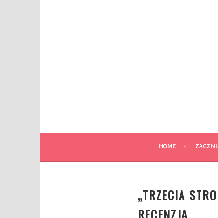
Przeskocz
do
wpisu
HOME
ZACZNI
„TRZECIA STR
RECENZJA