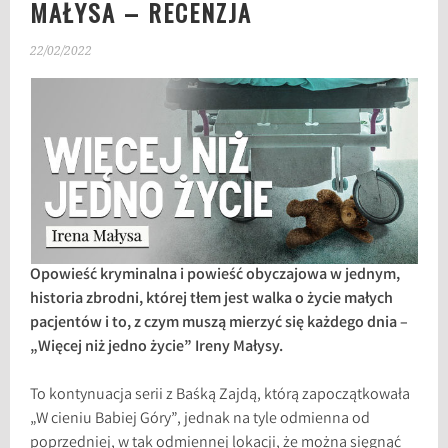
MAŁYSA – RECENZJA
22/02/2022
Opowieść kryminalna i powieść obyczajowa w jednym,
historia zbrodni, której tłem jest walka o życie małych
pacjentów i to, z czym muszą mierzyć się każdego dnia –
„Więcej niż jedno życie” Ireny Małysy.
To kontynuacja serii z Baśką Zajdą, którą zapoczątkowała
„W cieniu Babiej Góry”, jednak na tyle odmienna od
poprzedniej, w tak odmiennej lokacji, że można sięgnąć