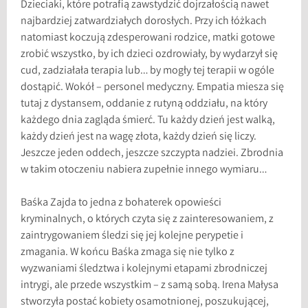
Dzieciaki, które potrafią zawstydzić dojrzałością nawet
najbardziej zatwardziałych dorosłych. Przy ich łóżkach
natomiast koczują zdesperowani rodzice, matki gotowe
zrobić wszystko, by ich dzieci ozdrowiały, by wydarzył się
cud, zadziałała terapia lub… by mogły tej terapii w ogóle
dostąpić. Wokół – personel medyczny. Empatia miesza się
tutaj z dystansem, oddanie z rutyną oddziału, na który
każdego dnia zagląda śmierć. Tu każdy dzień jest walką,
każdy dzień jest na wagę złota, każdy dzień się liczy.
Jeszcze jeden oddech, jeszcze szczypta nadziei. Zbrodnia
w takim otoczeniu nabiera zupełnie innego wymiaru…
Baśka Zajda to jedna z bohaterek opowieści
kryminalnych, o których czyta się z zainteresowaniem, z
zaintrygowaniem śledzi się jej kolejne perypetie i
zmagania. W końcu Baśka zmaga się nie tylko z
wyzwaniami śledztwa i kolejnymi etapami zbrodniczej
intrygi, ale przede wszystkim – z samą sobą. Irena Małysa
stworzyła postać kobiety osamotnionej, poszukującej,