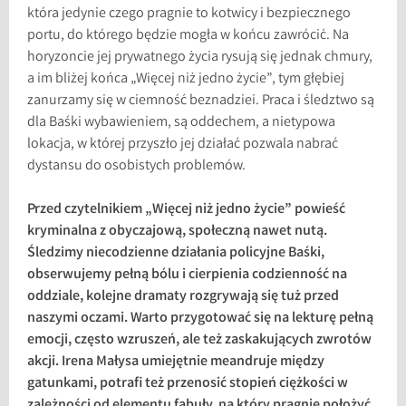
która jedynie czego pragnie to kotwicy i bezpiecznego
portu, do którego będzie mogła w końcu zawrócić. Na
horyzoncie jej prywatnego życia rysują się jednak chmury,
a im bliżej końca „Więcej niż jedno życie”, tym głębiej
zanurzamy się w ciemność beznadziei. Praca i śledztwo są
dla Baśki wybawieniem, są oddechem, a nietypowa
lokacja, w której przyszło jej działać pozwala nabrać
dystansu do osobistych problemów.
Przed czytelnikiem „Więcej niż jedno życie” powieść
kryminalna z obyczajową, społeczną nawet nutą.
Śledzimy niecodzienne działania policyjne Baśki,
obserwujemy pełną bólu i cierpienia codzienność na
oddziale, kolejne dramaty rozgrywają się tuż przed
naszymi oczami. Warto przygotować się na lekturę pełną
emocji, często wzruszeń, ale też zaskakujących zwrotów
akcji. Irena Małysa umiejętnie meandruje między
gatunkami, potrafi też przenosić stopień ciężkości w
zależności od elementu fabuły, na który pragnie położyć