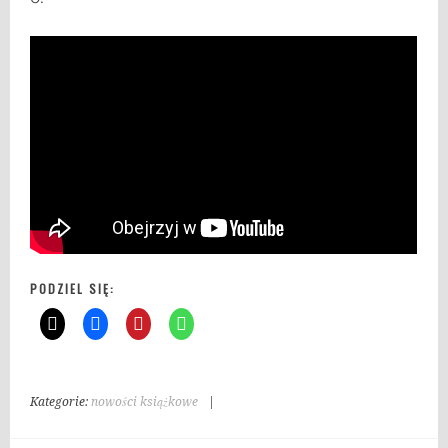
PODZIEL SIĘ:
Kategorie:
nowości książkowe
|
T
a