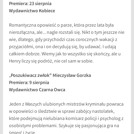
Premiera: 23 sierpnia
Wydawnictwo Kobiece
Romantyczna opowieść o parze, która przez lata była
nierozłączna, ale… nagle rozstali się. Nikt o tym jeszcze nie
wie, dlatego, gdy przychodzi czas corocznych wakacji z
przyjaciółmi, ona i on decydują się, by udawać. I udają
całkiem dobrze. Wiemy jak to wszystko się skończy, ale u
Henry liczy się podróż, nie cel sam w sobie.
„
Poszukiwacz zwłok” Mieczysław Gorzka
Premiera: 9 sierpnia
Wydawnictwo Czarna Owca
Jeden z Waszych ulubionych mistrzów kryminału powraca
w opowieści o śledztwie w sprawi zabójcy nastolatek,
które podejmują nielubiana komisarz policji i psycholog z
osobistymi problemami. Szykuje się pasjonująca gra na
śmierć i życie.