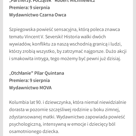
„
Partnerzy. Początek” Robert Michniewicz
Premiera: 9 sierpnia
Wydawnictwo Czarna Owca
Szpiegowska powieść sensacyjna, którą poleca znawca
tematu Vincent V. Severski! Historia walki dwóch
wywiadów, konfliktu za naszą wschodnią granicą i ludzi,
którzy zrobią wszystko, by zatrzymać najgorsze. Dużo akcji
i smakowita intryga, tego możemy być pewni już dzisiaj.
„
Otchłanie” Pilar Quintana
Premiera: 9 sierpnia
Wydawnictwo MOVA
Kolumbia lat 90. i dziewczynka, która niemal niewidzialnie
dorasta w pozornie szczęśliwej rodzinie u boku zimnej,
zdystansowanej matki. Wydawnictwo zapowiada powieść
psychologiczną, intensywną w emocje i dziecięcy ból
osamotnionego dziecka.