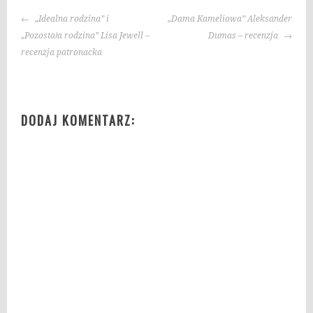
g
NAWIGACJA
i
„Idealna rodzina” i
„Dama Kameliowa” Aleksander
WPISU
:
„Pozostała rodzina” Lisa Jewell –
Dumas – recenzja
k
recenzja patronacka
s
i
ą
DODAJ KOMENTARZ:
ż
k
i
,
k
s
i
ą
ż
k
i
d