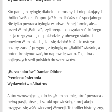
Wydawnictwo Prószyński i S-ka
Kto pamięta trylogię diabelnie mrocznych i niepokojących
thrillerów Boska Proporcja? Mam dla Was coś specjalnego!
Nie tylko powraca trylogia w odświeżonej formie, ale…
przed Wami „Baltica”, czyli prequel do wydarzeń, którego
akcja rozgrywa się na pokładzie tytułowego statku. I
powiem Wam tak – będzie się działo! Możecie ostrzyć
pazury, zacząć przygodę z trylogią od „Baltiki” właśnie, a
potem kontynuować, bo naprawdę warto. To jedna z
najlepszych serii polskich dreszczowców.
„
Burza kolorów” Damian Dibben
Premiera: 9 sierpnia
Wydawnictwo Albatros
Autor wzruszającego do łez „Mam na imię jutro” powraca z
pełną pasji, obsesji i sztuki opowieścią, której akcja
rozgrywa się w XV-wiecznej Wenecji. To thriller historyczny,