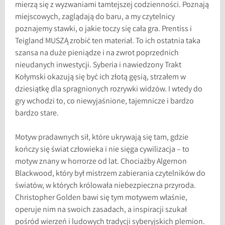
mierzą się z wyzwaniami tamtejszej codzienności. Poznają
miejscowych, zaglądają do baru, a my czytelnicy
poznajemy stawki, o jakie toczy się cała gra. Prentiss i
Teigland MUSZĄ zrobić ten materiał. To ich ostatnia taka
szansa na duże pieniądze i na zwrot poprzednich
nieudanych inwestycji. Syberia i nawiedzony Trakt
Kołymski okazują się być ich złotą gęsią, strzałem w
dziesiątkę dla spragnionych rozrywki widzów. I wtedy do
gry wchodzi to, co niewyjaśnione, tajemnicze i bardzo
bardzo stare.
Motyw pradawnych sił, które ukrywają się tam, gdzie
kończy się świat człowieka i nie sięga cywilizacja – to
motyw znany w horrorze od lat. Chociażby Algernon
Blackwood, który był mistrzem zabierania czytelników do
światów, w których królowała niebezpieczna przyroda.
Christopher Golden bawi się tym motywem właśnie,
operuje nim na swoich zasadach, a inspiracji szukał
pośród wierzeń i ludowych tradycji syberyjskich plemion.