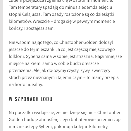
cudem przejeżdża i zgarnia cię w ostatnim momencie.
Tam temperatury spadają do minus siedemdziesięciu
stopni Celsjusza. Tam osady rozłożone są co dziesiątki
kilometrów. Wreszcie – droga się w pewnym momencie
kończy. I zostajesz sam.
Nie wspominając tego, co Christopher Golden dołożył
jeszcze do tej mieszanki, a co jest częścią miejscowego
folkloru. Syberia sama w sobie jest straszna. Najzimniejsze
miejsce na Ziemi samo w sobie budzi dreszcze
przerażenia. Ale jak dołożymy czysty, żywy, zwierzęcy
strach przez nieznanym i tajemniczym – to mamy przepis
na horror idealny.
W SZPONACH LODU
Na początku wydaje się, że nie dzieje się nic – Christopher
Golden buduje atmosferę. Jego bohaterowie przemierzają
mroźne ostępy Syberii, pokonują kolejne kilometry,