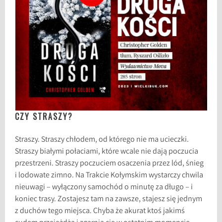
CZY STRASZY?
Straszy. Straszy chłodem, od którego nie ma ucieczki.
Straszy białymi połaciami, które wcale nie dają poczucia
przestrzeni. Straszy poczuciem osaczenia przez lód, śnieg
i lodowate zimno. Na Trakcie Kołymskim wystarczy chwila
nieuwagi – wyłączony samochód o minutę za długo – i
koniec trasy. Zostajesz tam na zawsze, stajesz się jednym
z duchów tego miejsca. Chyba że akurat ktoś jakimś