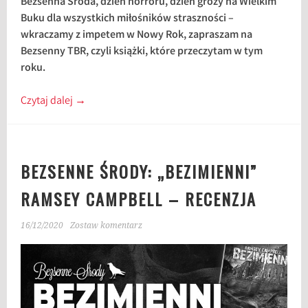
Bezsenna Środa, dzień horroru, dzień grozy na Wielkim
Buku dla wszystkich miłośników straszności –
wkraczamy z impetem w Nowy Rok, zapraszam na
Bezsenny TBR, czyli książki, które przeczytam w tym
roku.
Czytaj dalej
→
BEZSENNE ŚRODY: „BEZIMIENNI”
RAMSEY CAMPBELL – RECENZJA
16/12/2020
Zostaw komentarz