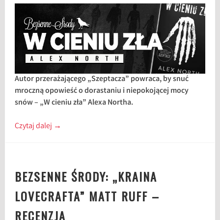
Autor przerażającego „Szeptacza” powraca, by snuć
mroczną opowieść o dorastaniu i niepokojącej mocy
snów – „W cieniu zła” Alexa Northa.
Czytaj dalej
→
BEZSENNE ŚRODY: „KRAINA
LOVECRAFTA” MATT RUFF –
RECENZJA