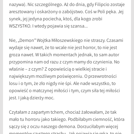
nazywa). Nic szczególnego. Aż do dnia, gdy Filipcio zostaje
aresztowany i oskarżony o zabójstwo. Coś w Poli pęka. Jej
synek, jej jedyna pociecha, ktoś, dla kogo zrobi
WSZYSTKO. I wtedy pojawia się szansa…
Nie, „Demon” Wojtka Miłoszewskiego nie straszy. Czasami
wydaje się nawet, że to wcale nie jest horror, to nie jest
groza nawet. W takich momentach jednak, to sam autor
przypomina nam od razu z czym mamy do czynienia. No
właśnie – z czym? Z opowieścią o wielkiej stracie i
największym możliwym poświęceniu. O przewrotności
losu i o tym, że zło nigdy nie śpi. Ale nade wszystko, to
opowieść o matczynej miłości i tym, czym siła tej miłości
jest. I jaką dzierży moc.
Czytałam z zapartym tchem, chociaż żałowałam, że tak
mało tu horroru jako takiego. Podbiłabym ciemność, która
sączy się z oczu naszego demona. Dorzuciłabym więcej