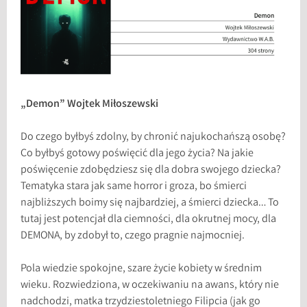
„Demon” Wojtek Miłoszewski
Do czego byłbyś zdolny, by chronić najukochańszą osobę?
Co byłbyś gotowy poświęcić dla jego życia? Na jakie
poświęcenie zdobędziesz się dla dobra swojego dziecka?
Tematyka stara jak same horror i groza, bo śmierci
najbliższych boimy się najbardziej, a śmierci dziecka… To
tutaj jest potencjał dla ciemności, dla okrutnej mocy, dla
DEMONA, by zdobył to, czego pragnie najmocniej.
Pola wiedzie spokojne, szare życie kobiety w średnim
wieku. Rozwiedziona, w oczekiwaniu na awans, który nie
nadchodzi, matka trzydziestoletniego Filipcia (jak go