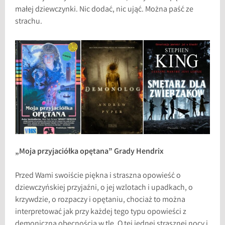
małej dziewczynki. Nic dodać, nic ująć. Można paść ze
strachu.
„Moja przyjaciółka opętana” Grady Hendrix
Przed Wami swoiście piękna i straszna opowieść o
dziewczyńskiej przyjaźni, o jej wzlotach i upadkach, o
krzywdzie, o rozpaczy i opętaniu, chociaż to można
interpretować jak przy każdej tego typu opowieści z
demoniczną obecnością w tle. O tej jednej strasznej nocy i