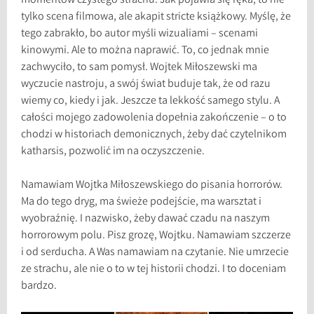
momentów czystego strachu. Jak pojawia się ręka, to nie
tylko scena filmowa, ale akapit stricte książkowy. Myślę, że
tego zabrakło, bo autor myśli wizualiami – scenami
kinowymi. Ale to można naprawić. To, co jednak mnie
zachwyciło, to sam pomysł. Wojtek Miłoszewski ma
wyczucie nastroju, a swój świat buduje tak, że od razu
wiemy co, kiedy i jak. Jeszcze ta lekkość samego stylu. A
całości mojego zadowolenia dopełnia zakończenie – o to
chodzi w historiach demonicznych, żeby dać czytelnikom
katharsis, pozwolić im na oczyszczenie.
Namawiam Wojtka Miłoszewskiego do pisania horrorów.
Ma do tego dryg, ma świeże podejście, ma warsztat i
wyobraźnię. I nazwisko, żeby dawać czadu na naszym
horrorowym polu. Pisz grozę, Wojtku. Namawiam szczerze
i od serducha. A Was namawiam na czytanie. Nie umrzecie
ze strachu, ale nie o to w tej historii chodzi. I to doceniam
bardzo.