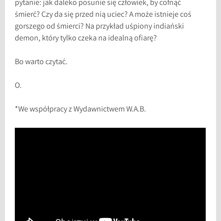
pytanie: jak daleko posunie się człowiek, by cofnąć
śmierć? Czy da się przed nią uciec? A może istnieje coś
gorszego od śmierci? Na przykład uśpiony indiański
demon, który tylko czeka na idealną ofiarę?
Bo warto czytać.
O.
*We współpracy z Wydawnictwem W.A.B.