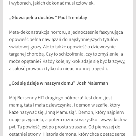
i wyborach, jakich dokonać musi człowiek.
„Głowa pełna duchów” Paul Tremblay
Meta-dekonstrukcja horroru, a jednocześnie fascynująca
opowieść pełna nawiązań do najsłynniejszych tytułów
światowej grozy. Ale to także opowieść o dziewczynie
targanej chorobą. Czy to schizofrenia, czy to zmyślenie, a
może opętanie? Każdy kolejny krok zdaje się być fałszywy,
a całość prowadzi tylko do nieuchronnej tragedii.
„Coś się dzieje w naszym domu” Josh Malerman
Mój Bezsenny HIT drugiego półrocza! Jest dom, jest
mamą, tata i mała dziewczynka. I demon w szafie, który
każe nazywać się „Inną Mamusią”. Demon, który najpierw
udaje przyjaciela, a potem roznosi wszystko i wszystkich w
pył. Ta powieść jest po prostu straszna. Od pierwszej do
ostatniej strony. Historia demona, który chce opętać serce