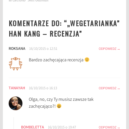
wrzeciono” Neil Gaiman
a
n
KOMENTARZE DO: “
„WEGETARIANKA”
a
l
HAN KANG – RECENZJA
”
i
z
ROKSANA
16/10/2015 o 12:51
a
ODPOWIEDZ
,
Bardzo zachęcająca recenzja
H
a
n
K
TANAYAH
16/10/2015 o 16:13
ODPOWIEDZ
a
n
Olga, no, czy Ty musisz zawsze tak
g
zachęcająco?!
,
K
o
BOMBELETTA
16/10/2015 o 19:47
ODPOWIEDZ