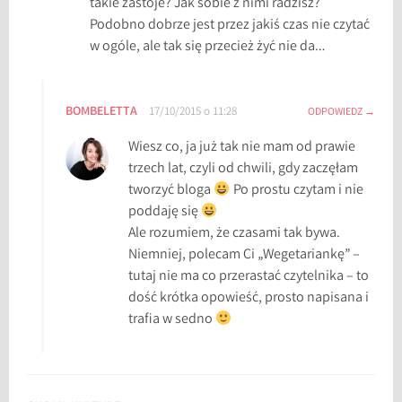
takie zastoje? Jak sobie z nimi radzisz?
Podobno dobrze jest przez jakiś czas nie czytać
w ogóle, ale tak się przecież żyć nie da…
BOMBELETTA
17/10/2015 o 11:28
ODPOWIEDZ
Wiesz co, ja już tak nie mam od prawie
trzech lat, czyli od chwili, gdy zaczęłam
tworzyć bloga
Po prostu czytam i nie
poddaję się
Ale rozumiem, że czasami tak bywa.
Niemniej, polecam Ci „Wegetariankę” –
tutaj nie ma co przerastać czytelnika – to
dość krótka opowieść, prosto napisana i
trafia w sedno