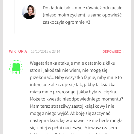
e
Dokładnie tak – mnie również odrzucało
n
(mięso moim życiem), a sama opowieść
z
zaskoczyła ogromnie <3
j
e
,
W
WIKTORIA
16/10/2015 o 23:14
ODPOWIEDZ
e
g
Wegetarianka atakuje mnie ostatnio z kilku
e
stron i jakoś tak nie wiem, nie mogę się
t
przekonać… Niby wszystko fajnie, niby mnie to
a
interesuje ale czuję się tak, jakby ta książka
r
miała mnie przerosnąć, jakby była za ciężka.
i
Może to kwestia nieodpowiedniego momentu?
a
Mam teraz straszliwy zastój książkowy i nie
n
mogę z niego wyjść. Aż boję się zaczynać
k
następną książkę w obawie, że nie będę mogła
a
się z niej w pełni nacieszyć. Miewasz czasem