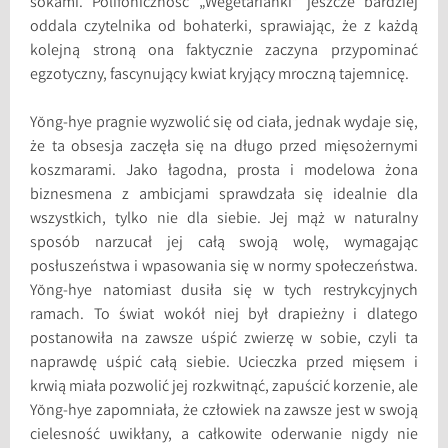
sokami. Polifoniczność „Wegetarianki” jeszcze bardziej
oddala czytelnika od bohaterki, sprawiając, że z każdą
kolejną stroną ona faktycznie zaczyna przypominać
egzotyczny, fascynujący kwiat kryjący mroczną tajemnicę.
Yŏng-hye pragnie wyzwolić się od ciała, jednak wydaje się,
że ta obsesja zaczęła się na długo przed mięsożernymi
koszmarami. Jako łagodna, prosta i modelowa żona
biznesmena z ambicjami sprawdzała się idealnie dla
wszystkich, tylko nie dla siebie. Jej mąż w naturalny
sposób narzucał jej całą swoją wolę, wymagając
posłuszeństwa i wpasowania się w normy społeczeństwa.
Yŏng-hye natomiast dusiła się w tych restrykcyjnych
ramach. To świat wokół niej był drapieżny i dlatego
postanowiła na zawsze uśpić zwierzę w sobie, czyli ta
naprawdę uśpić całą siebie. Ucieczka przed mięsem i
krwią miała pozwolić jej rozkwitnąć, zapuścić korzenie, ale
Yŏng-hye zapomniała, że człowiek na zawsze jest w swoją
cielesność uwikłany, a całkowite oderwanie nigdy nie