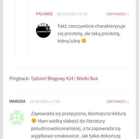
PALANEE
28/10/2015 o 12:16
ODPOWIEDZ
Fakt, rzeczywiście charakteryzuje
się prostotą, ale taką prostotą,
którą lubię
Pingback:
Tydzień Blogowy #24 | Wielki Buk
MARUDA
18/10/2015 o 17:44
ODPOWIEDZ
Zapowiada się przepyszna, bezmięsna lektura
Mam wielką słabość do literatury
południowokoreańskiej, a ta zapowiada się
wyjątkowo smakowicie. Jak tylko dokończę