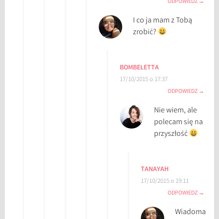
ODPOWIEDZ
a
I co ja mam z Tobą
t
zrobić?
u
r
a
p
BOMBELETTA
o
17/10/2015 o 17:37
ł
ODPOWIEDZ
u
Nie wiem, ale
d
polecam się na
n
przyszłość
i
o
w
TANAYAH
o
17/10/2015 o 19:11
k
ODPOWIEDZ
o
r
Wiadoma
e