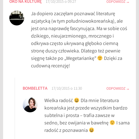
OKO NA KULTURĘ
17/10/2015 o 09:27
ODPOWIEDZ
Ja dopiero zaczęłam poznawać literaturę
azjatycką (w tym południowokoreańską), ale
jest ona naprawdę fascynująca. Ma w sobie coś
dzikiego, nieujarzmionego, mrocznego i
odkrywa często ukrywaną głęboko ciemną
stronę duszy człowieka. Dlatego też pewnie
sięgnę także po „Wegetariankę”
Dzięki za
cudowną recenzję!
BOMBELETTA
17/10/2015 o 11:30
ODPOWIEDZ
Wielka radość
Dla mnie literatura
koreańska jest przede wszystkim bardzo
subtelna i prosta – trafia zawsze w
sedno, bez owijania w bawełnę
I sama
radość z poznawania