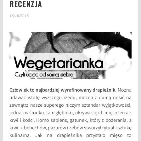
RECENZJA
16/10/2015
Człowiek to najbardziej wyrafinowany drapieżnik.
Można
udawać istotę wyższego rzędu, można z dumą nosić na
zewnątrz nasze superego niczym sztandar wyjątkowości,
jednak w środku, tam głęboko, ukrywa się id, mięsożerca z
krwi i kości. Homo sapiens, gatunek, który z pożerania, z
krwi, z bebechów, pazurów i zębów stworzył rytuał i sztukę
kulinarną. Jak na drapieżnika przystało mięso to