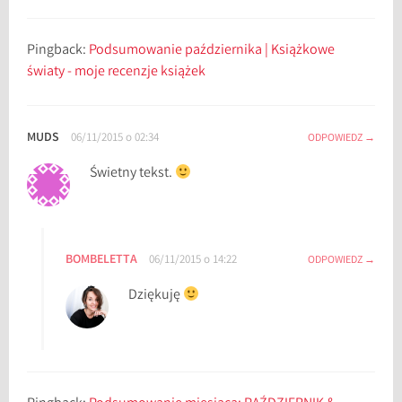
Pingback:
Podsumowanie października | Książkowe
światy - moje recenzje książek
MUDS
06/11/2015 o 02:34
ODPOWIEDZ
Świetny tekst.
BOMBELETTA
06/11/2015 o 14:22
ODPOWIEDZ
Dziękuję