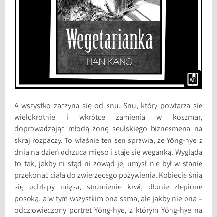
A wszystko zaczyna się od snu. Snu, który powtarza się
wielokrotnie i wkrótce zamienia w koszmar,
doprowadzając młodą żonę seulskiego biznesmena na
skraj rozpaczy. To właśnie ten sen sprawia, że Yŏng-hye z
dnia na dzień odrzuca mięso i staje się weganką. Wygląda
to tak, jakby ni stąd ni zowąd jej umysł nie był w stanie
przekonać ciała do zwierzęcego pożywienia. Kobiecie śnią
się ochłapy mięsa, strumienie krwi, dłonie zlepione
posoką, a w tym wszystkim ona sama, ale jakby nie ona –
odczłowieczony portret Yŏng-hye, z którym Yŏng-hye na