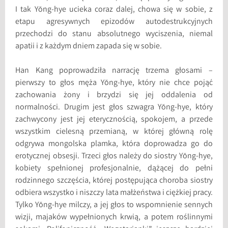
I tak Yŏng-hye ucieka coraz dalej, chowa się w sobie, z
etapu agresywnych epizodów autodestrukcyjnych
przechodzi do stanu absolutnego wyciszenia, niemal
apatii i z każdym dniem zapada się w sobie.
Han Kang poprowadziła narrację trzema głosami –
pierwszy to głos męża Yŏng-hye, który nie chce pojąć
zachowania żony i brzydzi się jej oddalenia od
normalności. Drugim jest głos szwagra Yŏng-hye, który
zachwycony jest jej eterycznością, spokojem, a przede
wszystkim cielesną przemianą, w której główną rolę
odgrywa mongolska plamka, która doprowadza go do
erotycznej obsesji. Trzeci głos należy do siostry Yŏng-hye,
kobiety spełnionej profesjonalnie, dążącej do pełni
rodzinnego szczęścia, której postępująca choroba siostry
odbiera wszystko i niszczy lata małżeństwa i ciężkiej pracy.
Tylko Yŏng-hye milczy, a jej głos to wspomnienie sennych
wizji, majaków wypełnionych krwią, a potem roślinnymi