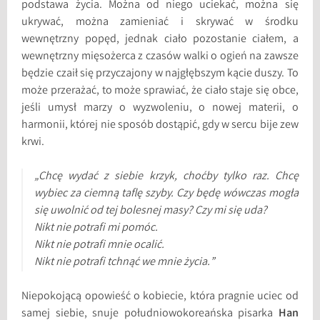
podstawa życia. Można od niego uciekać, można się
ukrywać, można zamieniać i skrywać w środku
wewnętrzny popęd, jednak ciało pozostanie ciałem, a
wewnętrzny mięsożerca z czasów walki o ogień na zawsze
będzie czaił się przyczajony w najgłębszym kącie duszy. To
może przerażać, to może sprawiać, że ciało staje się obce,
jeśli umysł marzy o wyzwoleniu, o nowej materii, o
harmonii, której nie sposób dostąpić, gdy w sercu bije zew
krwi.
„Chcę wydać z siebie krzyk, choćby tylko raz. Chcę
wybiec za ciemną taflę szyby. Czy będę wówczas mogła
się uwolnić od tej bolesnej masy? Czy mi się uda?
Nikt nie potrafi mi pomóc.
Nikt nie potrafi mnie ocalić.
Nikt nie potrafi tchnąć we mnie życia.”
Niepokojącą opowieść o kobiecie, która pragnie uciec od
samej siebie, snuje południowokoreańska pisarka
Han