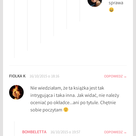
sprawa
a
ń
s
k
a
,
r
e
c
e
FIOLKA K
16/10/2015 o 18:16
ODPOWIEDZ
n
Nie wiedziałam, że ta książka jest tak
z
intrygująca i taka inna. Jak widać, nie należy
j
oceniać po okładce…ani po tytule. Chętnie
a
sobie poczytam
,
r
e
c
BOMBELETTA
16/10/2015 o 19:57
ODPOWIEDZ