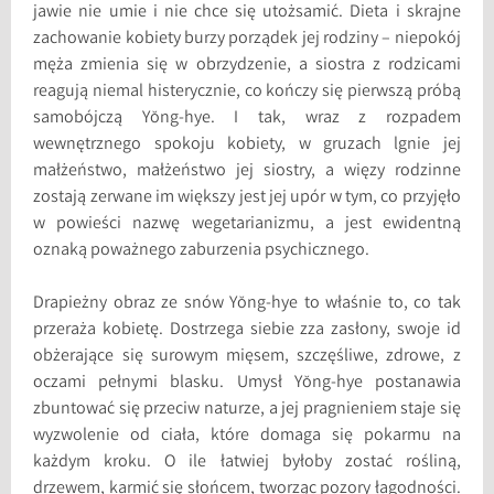
jawie nie umie i nie chce się utożsamić. Dieta i skrajne
zachowanie kobiety burzy porządek jej rodziny – niepokój
męża zmienia się w obrzydzenie, a siostra z rodzicami
reagują niemal histerycznie, co kończy się pierwszą próbą
samobójczą Yŏng-hye. I tak, wraz z rozpadem
wewnętrznego spokoju kobiety, w gruzach lgnie jej
małżeństwo, małżeństwo jej siostry, a więzy rodzinne
zostają zerwane im większy jest jej upór w tym, co przyjęło
w powieści nazwę wegetarianizmu, a jest ewidentną
oznaką poważnego zaburzenia psychicznego.
Drapieżny obraz ze snów Yŏng-hye to właśnie to, co tak
przeraża kobietę. Dostrzega siebie zza zasłony, swoje id
obżerające się surowym mięsem, szczęśliwe, zdrowe, z
oczami pełnymi blasku. Umysł Yŏng-hye postanawia
zbuntować się przeciw naturze, a jej pragnieniem staje się
wyzwolenie od ciała, które domaga się pokarmu na
każdym kroku. O ile łatwiej byłoby zostać rośliną,
drzewem, karmić się słońcem, tworząc pozory łagodności.