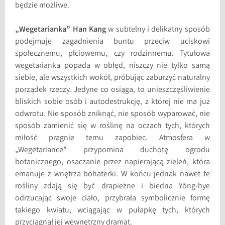
będzie możliwe.
„Wegetarianka” Han Kang
w subtelny i delikatny sposób
podejmuje zagadnienia buntu przeciw uciskowi
społecznemu, płciowemu, czy rodzinnemu. Tytułowa
wegetarianka popada w obłęd, niszczy nie tylko samą
siebie, ale wszystkich wokół, próbując zaburzyć naturalny
porządek rzeczy. Jedyne co osiąga, to unieszczęśliwienie
bliskich sobie osób i autodestrukcję, z której nie ma już
odwrotu. Nie sposób zniknąć, nie sposób wyparować, nie
sposób zamienić się w roślinę na oczach tych, których
miłość pragnie temu zapobiec. Atmosfera w
„Wegetariance” przypomina duchotę ogrodu
botanicznego, osaczanie przez napierającą zieleń, która
emanuje z wnętrza bohaterki. W końcu jednak nawet te
rośliny zdają się być drapieżne i biedna Yŏng-hye
odrzucając swoje ciało, przybrała symbolicznie formę
takiego kwiatu, wciągając w pułapkę tych, których
przyciągnął jej wewnętrzny dramat.