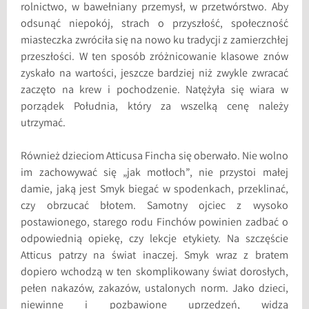
rolnictwo, w bawełniany przemysł, w przetwórstwo. Aby
odsunąć niepokój, strach o przyszłość, społeczność
miasteczka zwróciła się na nowo ku tradycji z zamierzchłej
przeszłości. W ten sposób zróżnicowanie klasowe znów
zyskało na wartości, jeszcze bardziej niż zwykle zwracać
zaczęto na krew i pochodzenie. Natężyła się wiara w
porządek Południa, który za wszelką cenę należy
utrzymać.
Również dzieciom Atticusa Fincha się oberwało. Nie wolno
im zachowywać się „jak motłoch”, nie przystoi małej
damie, jaką jest Smyk biegać w spodenkach, przeklinać,
czy obrzucać błotem. Samotny ojciec z wysoko
postawionego, starego rodu Finchów powinien zadbać o
odpowiednią opiekę, czy lekcje etykiety. Na szczęście
Atticus patrzy na świat inaczej. Smyk wraz z bratem
dopiero wchodzą w ten skomplikowany świat dorosłych,
pełen nakazów, zakazów, ustalonych norm. Jako dzieci,
niewinne i pozbawione uprzedzeń, widzą