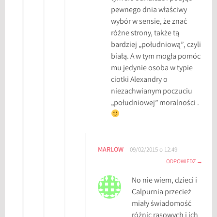
pewnego dnia właściwy
wybór w sensie, że znać
różne strony, także tą
bardziej „południową”, czyli
białą. A w tym mogła pomóc
mu jedynie osoba w typie
ciotki Alexandry o
niezachwianym poczuciu
„południowej” moralności .
MARLOW
09/02/2015 o 12:49
ODPOWIEDZ
No nie wiem, dzieci i
Calpurnia przecież
miały świadomość
różnic rasowych i ich