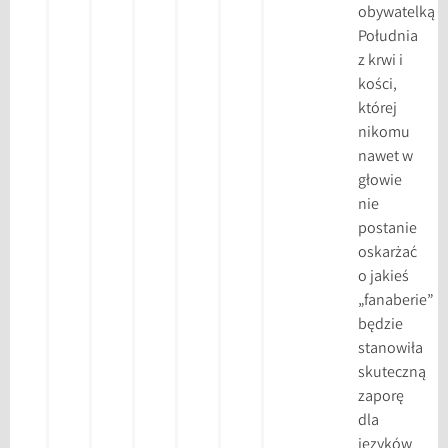
obywatelką
Południa
z krwi i
kości,
której
nikomu
nawet w
głowie
nie
postanie
oskarżać
o jakieś
„fanaberie”
będzie
stanowiła
skuteczną
zaporę
dla
języków