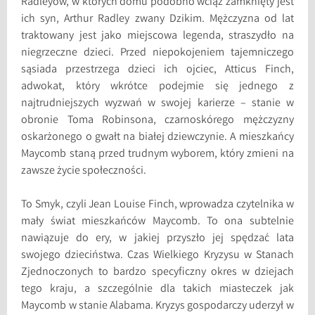
Radleyów, w których domu podobno wciąż zamknięty jest
ich syn, Arthur Radley zwany Dzikim. Mężczyzna od lat
traktowany jest jako miejscowa legenda, straszydło na
niegrzeczne dzieci. Przed niepokojeniem tajemniczego
sąsiada przestrzega dzieci ich ojciec, Atticus Finch,
adwokat, który wkrótce podejmie się jednego z
najtrudniejszych wyzwań w swojej karierze – stanie w
obronie Toma Robinsona, czarnoskórego mężczyzny
oskarżonego o gwałt na białej dziewczynie. A mieszkańcy
Maycomb staną przed trudnym wyborem, który zmieni na
zawsze życie społeczności.
To Smyk, czyli Jean Louise Finch, wprowadza czytelnika w
mały świat mieszkańców Maycomb. To ona subtelnie
nawiązuje do ery, w jakiej przyszło jej spędzać lata
swojego dzieciństwa. Czas Wielkiego Kryzysu w Stanach
Zjednoczonych to bardzo specyficzny okres w dziejach
tego kraju, a szczególnie dla takich miasteczek jak
Maycomb w stanie Alabama. Kryzys gospodarczy uderzył w