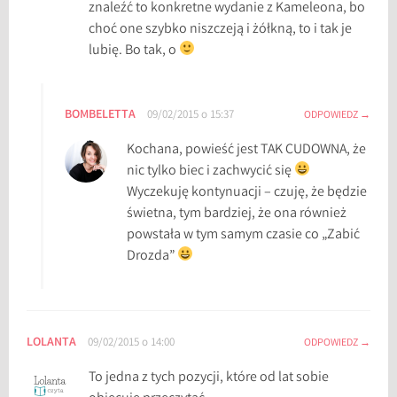
znaleźć to konkretne wydanie z Kameleona, bo
choć one szybko niszczeją i żółkną, to i tak je
lubię. Bo tak, o
BOMBELETTA
09/02/2015 o 15:37
ODPOWIEDZ
Kochana, powieść jest TAK CUDOWNA, że
nic tylko biec i zachwycić się
Wyczekuję kontynuacji – czuję, że będzie
świetna, tym bardziej, że ona również
powstała w tym samym czasie co „Zabić
Drozda”
LOLANTA
09/02/2015 o 14:00
ODPOWIEDZ
To jedna z tych pozycji, które od lat sobie