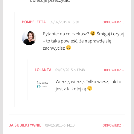
obiecuje przeczytać.
BOMBELETTA
09/02/2015 o 15:38
ODPOWIEDZ
Pytanie: na co czekasz?
Śmigaj i czytaj
– to taka powieść, że naprawdę się
zachwycisz
LOLANTA
09/02/2015 o 17:48
ODPOWIEDZ
Wierzę, wierzę. Tylko wiesz, jak to
jest z tą kolejką
JA SUBIEKTYWNIE
09/02/2015 o 14:10
ODPOWIEDZ