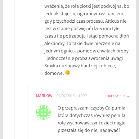
wrażenie, że rola ciotki jest podwójna, bo
n
jednak staje się ogromnym wsparciem,
z
gdy przychodzi czas procesu. Atticus nie
j
jest w stanie poświęcić dzieciom tyle
e
czasu ile potrzebują i stąd pomocna dłoń
,
Alexandry. To takie dwie pieczenie na
T
jednym ogniu – pomoc w chwilach próby
o
i jednocześnie próba zwrócenia uwagi
K
Smyka na sprawy bardziej kobiece,
i
domowe.
l
l
a
M
MARLOW
09/02/2015 o 12:27
ODPOWIEDZ
o
O przepraszam, czyżby Calpurnia,
c
która dotychczas również pełniła
k
rolę wychowawczyni dzieci nagle
i
przestała się do niej nadawać?
n