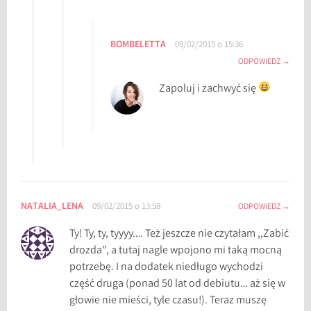
BOMBELETTA
09/02/2015 o 15:36
ODPOWIEDZ
Zapoluj i zachwyć się
NATALIA_LENA
09/02/2015 o 13:58
ODPOWIEDZ
Ty! Ty, ty, tyyyy…. Też jeszcze nie czytałam ,,Zabić
drozda”, a tutaj nagle wpojono mi taką mocną
potrzebę. I na dodatek niedługo wychodzi
część druga (ponad 50 lat od debiutu… aż się w
głowie nie mieści, tyle czasu!). Teraz muszę