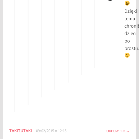
Dzięki
temu
chroni
dzieci
po
prostu
TAKITUTAKI
09/02/2015 o 12:15
ODPOWIEDZ