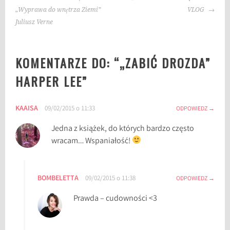
WPISU
:
„Wyprawa do wnętrza Ziemi”
VLOG
a
Juliusz Verne
n
a
KOMENTARZE DO: “
„ZABIĆ DROZDA”
l
i
HARPER LEE
”
z
a
KAAISA
09/02/2015 o 11:33
,
ODPOWIEDZ
G
Jedna z książek, do których bardzo często
o
wracam… Wspaniałość!
S
e
t
BOMBELETTA
09/02/2015 o 11:38
ODPOWIEDZ
a
W
Prawda – cudowności <3
a
t