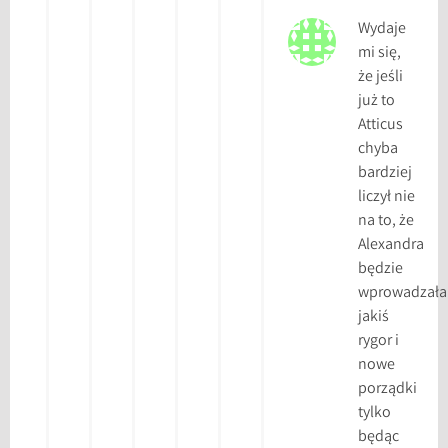
Wydaje
mi się,
że jeśli
już to
Atticus
chyba
bardziej
liczył nie
na to, że
Alexandra
będzie
wprowadzała
jakiś
rygor i
nowe
porządki
tylko
będąc