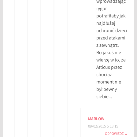
wprowadzając
rygor
potrafiłaby jak
najdłużej
uchronić dzieci
przed atakami
z zewnątrz.
Bo jakoś nie
wierzę w to, że
Atticus przez
chociaż
moment nie
był pewny
siebie…
MARLOW
09/02/2015 o 13:15
ODPOWIEDZ