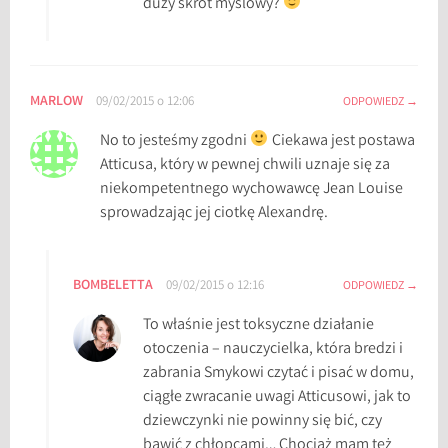
duży skrót myślowy?
i
ą
ż
c
MARLOW
09/02/2015 o 12:06
ODPOWIEDZ
e
,
No to jesteśmy zgodni
Ciekawa jest postawa
r
Atticusa, który w pewnej chwili uznaje się za
e
niekompetentnego wychowawcę Jean Louise
c
sprowadzając jej ciotkę Alexandrę.
e
n
z
BOMBELETTA
09/02/2015 o 12:16
ODPOWIEDZ
j
To właśnie jest toksyczne działanie
a
otoczenia – nauczycielka, która bredzi i
,
zabrania Smykowi czytać i pisać w domu,
r
ciągłe zwracanie uwagi Atticusowi, jak to
e
dziewczynki nie powinny się bić, czy
c
bawić z chłopcami… Chociaż mam też
e