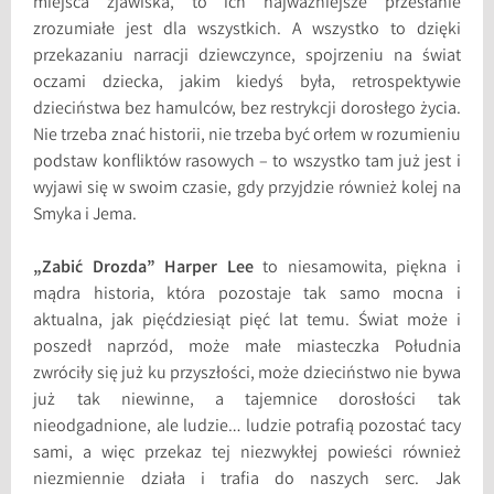
miejsca zjawiska, to ich najważniejsze przesłanie
zrozumiałe jest dla wszystkich. A wszystko to dzięki
przekazaniu narracji dziewczynce, spojrzeniu na świat
oczami dziecka, jakim kiedyś była, retrospektywie
dzieciństwa bez hamulców, bez restrykcji dorosłego życia.
Nie trzeba znać historii, nie trzeba być orłem w rozumieniu
podstaw konfliktów rasowych – to wszystko tam już jest i
wyjawi się w swoim czasie, gdy przyjdzie również kolej na
Smyka i Jema.
„Zabić Drozda” Harper Lee
to niesamowita, piękna i
mądra historia, która pozostaje tak samo mocna i
aktualna, jak pięćdziesiąt pięć lat temu. Świat może i
poszedł naprzód, może małe miasteczka Południa
zwróciły się już ku przyszłości, może dzieciństwo nie bywa
już tak niewinne, a tajemnice dorosłości tak
nieodgadnione, ale ludzie… ludzie potrafią pozostać tacy
sami, a więc przekaz tej niezwykłej powieści również
niezmiennie działa i trafia do naszych serc. Jak