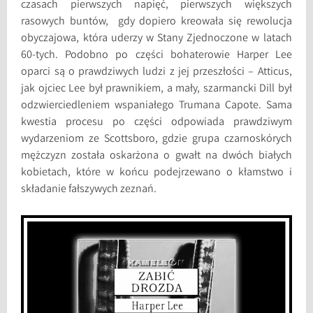
czasach pierwszych napięć, pierwszych większych
rasowych buntów, gdy dopiero kreowała się rewolucja
obyczajowa, która uderzy w Stany Zjednoczone w latach
60-tych. Podobno po części bohaterowie Harper Lee
oparci są o prawdziwych ludzi z jej przeszłości – Atticus,
jak ojciec Lee był prawnikiem, a mały, szarmancki Dill był
odzwierciedleniem wspaniałego Trumana Capote. Sama
kwestia procesu po części odpowiada prawdziwym
wydarzeniom ze Scottsboro, gdzie grupa czarnoskórych
mężczyzn została oskarżona o gwałt na dwóch białych
kobietach, które w końcu podejrzewano o kłamstwo i
składanie fałszywych zeznań.