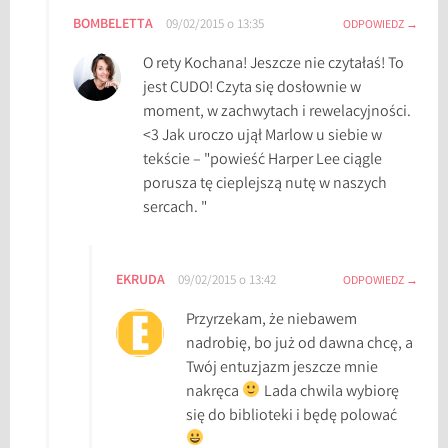
BOMBELETTA
09/02/2015 o 13:35
ODPOWIEDZ
O rety Kochana! Jeszcze nie czytałaś! To
jest CUDO! Czyta się dosłownie w
moment, w zachwytach i rewelacyjności.
<3 Jak uroczo ujął Marlow u siebie w
tekście – "powieść Harper Lee ciągle
porusza tę cieplejszą nutę w naszych
sercach. "
EKRUDA
09/02/2015 o 13:42
ODPOWIEDZ
Przyrzekam, że niebawem
nadrobię, bo już od dawna chcę, a
Twój entuzjazm jeszcze mnie
nakręca
Lada chwila wybiorę
się do biblioteki i będę polować