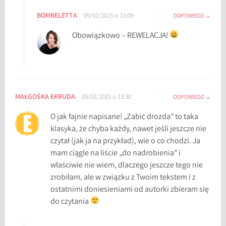
BOMBELETTA
09/02/2015 o 13:09
ODPOWIEDZ
Obowiązkowo – REWELACJA!
MAŁGOŚKA EKRUDA
09/02/2015 o 13:30
ODPOWIEDZ
O jak fajnie napisane! „Zabić drozda” to taka
klasyka, że chyba każdy, nawet jeśli jeszcze nie
czytał (jak ja na przykład), wie o co chodzi. Ja
mam ciągle na liście „do nadrobienia” i
właściwie nie wiem, dlaczego jeszcze tego nie
zrobiłam, ale w związku z Twoim tekstem i z
ostatnimi doniesieniami od autorki zbieram się
do czytania