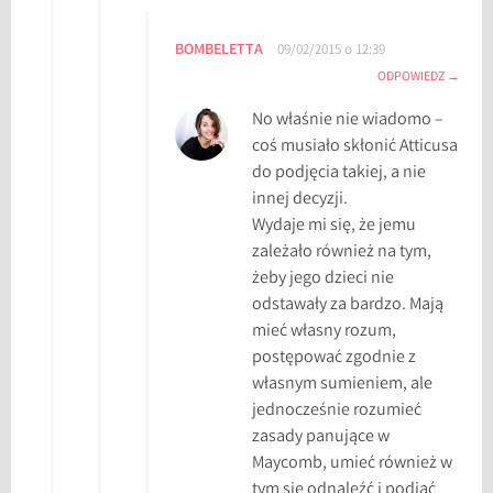
g
b
BOMBELETTA
09/02/2015 o 12:39
i
ODPOWIEDZ
r
d
No właśnie nie wiadomo –
,
coś musiało skłonić Atticusa
Z
do podjęcia takiej, a nie
a
innej decyzji.
b
Wydaje mi się, że jemu
i
zależało również na tym,
ć
żeby jego dzieci nie
D
odstawały za bardzo. Mają
r
mieć własny rozum,
o
postępować zgodnie z
z
własnym sumieniem, ale
d
jednocześnie rozumieć
a
zasady panujące w
Maycomb, umieć również w
tym sie odnaleźć i podjąć