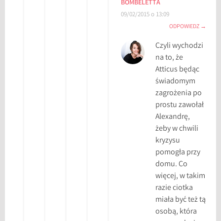
BOMBELETTA
09/02/2015 o 13:09
ODPOWIEDZ
Czyli wychodzi
na to, że
Atticus będąc
świadomym
zagrożenia po
prostu zawołał
Alexandrę,
żeby w chwili
kryzysu
pomogła przy
domu. Co
więcej, w takim
razie ciotka
miała być też tą
osobą, która