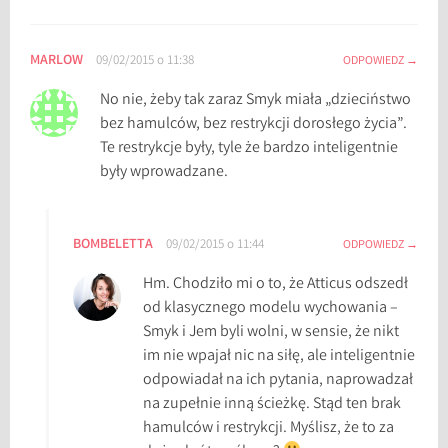
c
h
m
MARLOW
09/02/2015 o 11:38
ODPOWIEDZ
a
No nie, żeby tak zaraz Smyk miała „dzieciństwo
n
bez hamulców, bez restrykcji dorosłego życia”.
,
Te restrykcje były, tyle że bardzo inteligentnie
H
były wprowadzane.
a
r
p
BOMBELETTA
e
09/02/2015 o 11:44
ODPOWIEDZ
r
Hm. Chodziło mi o to, że Atticus odszedł
L
od klasycznego modelu wychowania –
e
Smyk i Jem byli wolni, w sensie, że nikt
e
im nie wpajał nic na siłę, ale inteligentnie
,
odpowiadał na ich pytania, naprowadzał
o
na zupełnie inną ścieżkę. Stąd ten brak
k
hamulców i restrykcji. Myślisz, że to za
s