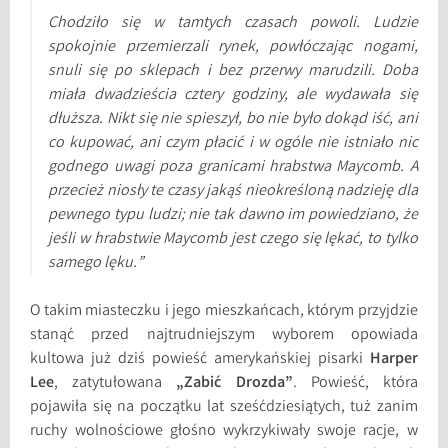
Chodziło się w tamtych czasach powoli. Ludzie
spokojnie przemierzali rynek, powłóczając nogami,
snuli się po sklepach i bez przerwy marudzili. Doba
miała dwadzieścia cztery godziny, ale wydawała się
dłuższa. Nikt się nie spieszył, bo nie było dokąd iść, ani
co kupować, ani czym płacić i w ogóle nie istniało nic
godnego uwagi poza granicami hrabstwa Maycomb. A
przecież niosły te czasy jakąś nieokreśloną nadzieję dla
pewnego typu ludzi; nie tak dawno im powiedziano, że
jeśli w hrabstwie Maycomb jest czego się lękać, to tylko
samego lęku.”
O takim miasteczku i jego mieszkańcach, którym przyjdzie
stanąć przed najtrudniejszym wyborem opowiada
kultowa już dziś powieść amerykańskiej pisarki
Harper
Lee
, zatytułowana
„Zabić Drozda”
. Powieść, która
pojawiła się na początku lat sześćdziesiątych, tuż zanim
ruchy wolnościowe głośno wykrzykiwały swoje racje, w