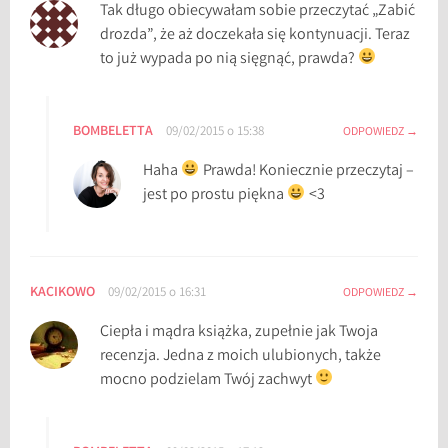
Tak długo obiecywałam sobie przeczytać „Zabić
drozda”, że aż doczekała się kontynuacji. Teraz
to już wypada po nią sięgnąć, prawda?
BOMBELETTA
09/02/2015 o 15:38
ODPOWIEDZ
Haha
Prawda! Koniecznie przeczytaj –
jest po prostu piękna
<3
KACIKOWO
09/02/2015 o 16:31
ODPOWIEDZ
Ciepła i mądra książka, zupełnie jak Twoja
recenzja. Jedna z moich ulubionych, także
mocno podzielam Twój zachwyt