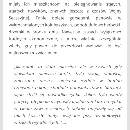
mijały ich mieszkańcom na pielęgnowaniu starych,
utartych nawyków, znanych jeszcze z czasów Wojny
Secesyjnej. Panie opięte gorsetami, panowie w
wykrochmalonych kołnierzykach, popołudniowe herbatki,
drzemki w środku dnia. Nawet w czasach wyjątkowo
trudnych ekonomicznie, a może właśnie szczególnie
wtedy, gdy powrót do przeszłości wydawał się być
najlepszym rozwiązaniem.
„Maycomb to stara mieścina, ale w czasach gdy
stawiałam pierwsze kroki, była swoją starością
zmęczona; deszcz zamieniał jezdnie w brudne
czerwone bajora; chodniki porastała trawa; budynek
sądu chylił się pośrodku rynku. Jakoś było wtedy
goręcej: otępienie przynosiły upalne dni lata; na rynku
w cieniu zawsze zielonych dębów, opędzały się od
much kościste muły, uwiązane przy dwukołowych
wózkach ogrodniczych. (…)