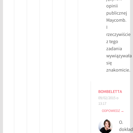
opinii
publicznej
Maycomb.
I
rzeczywiście
z tego
zadania
wywiązywała
się
znakomicie.
BOMBELETTA
09/02/2015 o
13:17
ODPOWIEDZ
O.
dokład