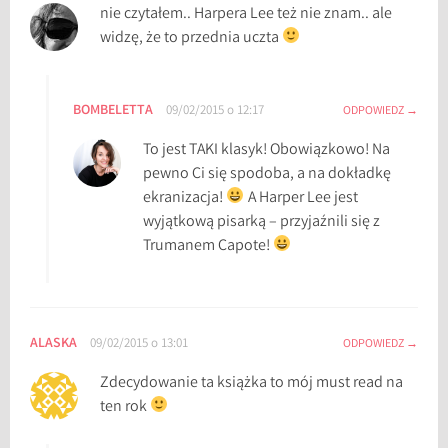
nie czytałem.. Harpera Lee też nie znam.. ale
widzę, że to przednia uczta
BOMBELETTA
09/02/2015 o 12:17
ODPOWIEDZ
To jest TAKI klasyk! Obowiązkowo! Na
pewno Ci się spodoba, a na dokładkę
ekranizacja!
A Harper Lee jest
wyjątkową pisarką – przyjaźnili się z
Trumanem Capote!
ALASKA
09/02/2015 o 13:01
ODPOWIEDZ
Zdecydowanie ta książka to mój must read na
ten rok