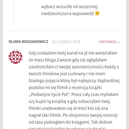
wybacz wrzuciło mi wcześniej
niedokończona wypowiedź
OLIWIA BOGDANOWICZ
22/11/2015 o 10:41
ODPOWIEDZ
Gdy znalazłam twòj kanał na yt nie wiedziałam
że masz bloga.Zawsze gdy cię oglądałam
zazdrościłam ci twojej spontaniczności.Każdy z
twoich filmikòw jest cudowny i nie mam
bladego pojęcia który był najlepszy. Najbardziej
podoba mi się filmik z recenzją książki
,,Podwójne życie Pat”. Przez cały czas myślałam
czy kupić tą książkę a gdy zobaczyłam twój
filmiki uradowałam się że ktoś kto się zna
nagrał taki filmik. Po obejrzeniu twojej recenzji
od razu pobiegłam do księgarni. Tak dobrze