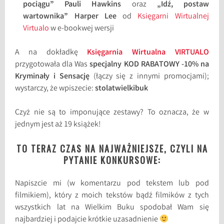
pociągu” Pauli Hawkins
oraz
„Idź, postaw
wartownika” Harper Lee
od
Księgarni Wirtualnej
Virtualo
w e-bookwej wersji
A na dokładkę
Księgarnia Wirtualna VIRTUALO
przygotowała dla Was
specjalny KOD RABATOWY -10% na
Kryminały i Sensację
(łączy się z innymi promocjami);
wystarczy, że wpiszecie:
stolatwielkibuk
Czyż nie są to imponujące zestawy? To oznacza, że w
jednym jest aż 19 książek!
TO TERAZ CZAS NA NAJWAŻNIEJSZE, CZYLI NA
PYTANIE KONKURSOWE:
Napiszcie mi (w komentarzu pod tekstem lub pod
filmikiem), który z moich tekstów bądź filmików z tych
wszystkich lat na Wielkim Buku spodobał Wam się
najbardziej i podajcie krótkie uzasadnienie