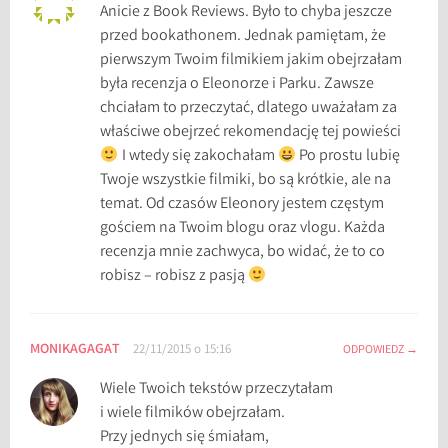
Anicie z Book Reviews. Było to chyba jeszcze
przed bookathonem. Jednak pamiętam, że
pierwszym Twoim filmikiem jakim obejrzałam
była recenzja o Eleonorze i Parku. Zawsze
chciałam to przeczytać, dlatego uważałam za
właściwe obejrzeć rekomendację tej powieści
I wtedy się zakochałam
Po prostu lubię
Twoje wszystkie filmiki, bo są krótkie, ale na
temat. Od czasów Eleonory jestem częstym
gościem na Twoim blogu oraz vlogu. Każda
recenzja mnie zachwyca, bo widać, że to co
robisz – robisz z pasją
MONIKAGAGAT
22/11/2015 o 15:16
ODPOWIEDZ
Wiele Twoich tekstów przeczytałam
i wiele filmików obejrzałam.
Przy jednych się śmiałam,