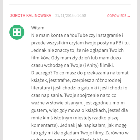
r
o
DOROTA KALINOWSKA
21/11/2015 o 20:58
ODPOWIEDZ
d
Witam.
z
Nie mam konta na YouTube czy Instagramie i
i
przede wszystkim czytam twoje posty na FB i tu.
n
Jednak nie znaczy to, że nie oglądam Twoich
o
filmików. Gdy mam zły dzień lub mam dużo
w
czasu wchodzę na Twoje (i Anity) filmiki.
y
Dlaczego? To co masz do przekazania na temat
W
książek, jest trafne, czerpiesz z różnorodnej
i
literatury i jeśli chodzi o gatunki i jeśli chodzi o
e
czas napisania. Twoje spojrzenie na to co
l
ważne w słowie pisanym, jest zgodne z moim
k
gustem, więc gdy mowa o książkach, jesteś dla
i
mnie kimś istotnym (niestety rzadko piszę
e
komentarze). Jednak jak napisałam, jak mogę
g
lub gdy mi źle oglądam Twoje filmy. Zarówno w
o