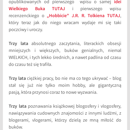
opublikowanych od pierwszego wpisu o samej
idei
Wielkiego Buka TUTAJ
i pierwszego wpisu
recenzenckiego o
„Hobbicie” J.R. R. Tolkiena TUTAJ
,
który teraz jak do niego wracam wydaje mi się taki
poczciwy i uroczy.
Trzy lata
absolutnego zaczytania, literackich obsesji
mniejszych i większych, buków genialnych, niemal
WIELKICH, i tych lekko średnich, a nawet padlina od czasu
do czasu też się trafiła.
Trzy lata
ciężkiej pracy, bo nie ma co tego ukrywać – blog
stał się już nie tylko moim hobby, ale gigantyczną
pasją, która przynosi coraz to nowe wyzwania.
Trzy lata
poznawania książkowej blogosfery i vlogosfery,
nawiązywania cudownych znajomości z innymi ludźmi, z
blogerami, vlogerami, którzy dzielą ze mną miłość do
buków.