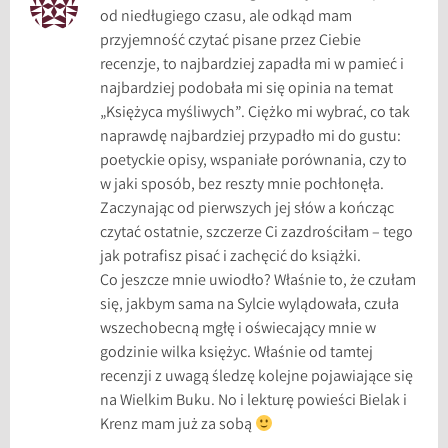
z
od niedługiego czasu, ale odkąd mam
n
przyjemność czytać pisane przez Ciebie
y
recenzje, to najbardziej zapadła mi w pamieć i
k
najbardziej podobała mi się opinia na temat
o
„Księżyca myśliwych”. Ciężko mi wybrać, co tak
n
naprawdę najbardziej przypadło mi do gustu:
k
poetyckie opisy, wspaniałe porównania, czy to
u
w jaki sposób, bez reszty mnie pochłonęła.
r
Zaczynając od pierwszych jej słów a kończąc
s
czytać ostatnie, szczerze Ci zazdrościłam – tego
,
jak potrafisz pisać i zachęcić do książki.
k
Co jeszcze mnie uwiodło? Właśnie to, że czułam
o
się, jakbym sama na Sylcie wylądowała, czuła
n
wszechobecną mgłę i oświecający mnie w
k
godzinie wilka księżyc. Właśnie od tamtej
u
recenzji z uwagą śledzę kolejne pojawiające się
r
na Wielkim Buku. No i lekturę powieści Bielak i
s
Krenz mam już za sobą
u