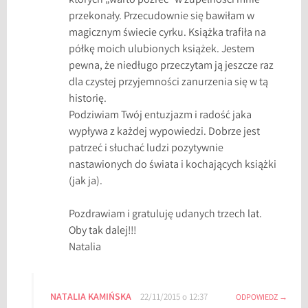
których „warto pożreć” w zupełności mnie
przekonały. Przecudownie się bawiłam w
magicznym świecie cyrku. Książka trafiła na
półkę moich ulubionych książek. Jestem
pewna, że niedługo przeczytam ją jeszcze raz
dla czystej przyjemności zanurzenia się w tą
historię.
Podziwiam Twój entuzjazm i radość jaka
wypływa z każdej wypowiedzi. Dobrze jest
patrzeć i słuchać ludzi pozytywnie
nastawionych do świata i kochających książki
(jak ja).
Pozdrawiam i gratuluję udanych trzech lat.
Oby tak dalej!!!
Natalia
NATALIA KAMIŃSKA
22/11/2015 o 12:37
ODPOWIEDZ