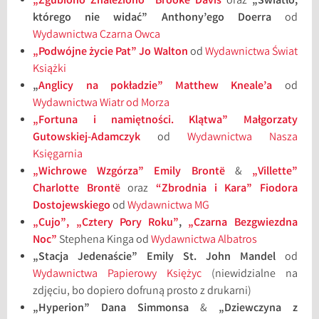
„Zgubiono Znaleziono” Brooke Davis
oraz
„Światło,
którego nie widać” Anthony’ego Doerra
od
Wydawnictwa Czarna Owca
„Podwójne życie Pat” Jo Walton
od
Wydawnictwa Świat
Książki
„
Anglicy na pokładzie” Matthew Kneale’a
od
Wydawnictwa Wiatr od Morza
„Fortuna i namiętności. Klątwa” Małgorzaty
Gutowskiej-Adamczyk
od
Wydawnictwa Nasza
Księgarnia
„Wichrowe Wzgórza” Emily Brontë
&
„Villette”
Charlotte Brontë
oraz
“Zbrodnia i Kara” Fiodora
Dostojewskiego
od
Wydawnictwa MG
„Cujo”,
„Cztery Pory Roku”
,
„Czarna Bezgwiezdna
Noc”
Stephena Kinga
od
Wydawnictwa Albatros
„Stacja Jedenaście” Emily St. John Mandel
od
Wydawnictwa Papierowy Księżyc
(niewidzialne na
zdjęciu, bo dopiero dofruną prosto z drukarni)
„Hyperion” Dana Simmonsa
&
„Dziewczyna z