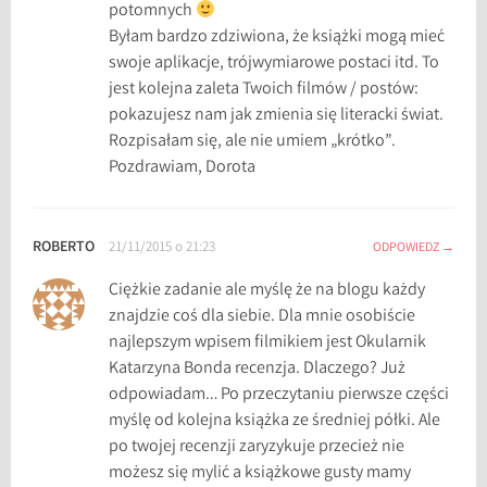
potomnych
i
Byłam bardzo zdziwiona, że książki mogą mieć
n
swoje aplikacje, trójwymiarowe postaci itd. To
y
jest kolejna zaleta Twoich filmów / postów:
pokazujesz nam jak zmienia się literacki świat.
Rozpisałam się, ale nie umiem „krótko”.
Pozdrawiam, Dorota
ROBERTO
21/11/2015 o 21:23
ODPOWIEDZ
Ciężkie zadanie ale myślę że na blogu każdy
znajdzie coś dla siebie. Dla mnie osobiście
najlepszym wpisem filmikiem jest Okularnik
Katarzyna Bonda recenzja. Dlaczego? Już
odpowiadam… Po przeczytaniu pierwsze części
myślę od kolejna książka ze średniej półki. Ale
po twojej recenzji zaryzykuje przecież nie
możesz się mylić a książkowe gusty mamy