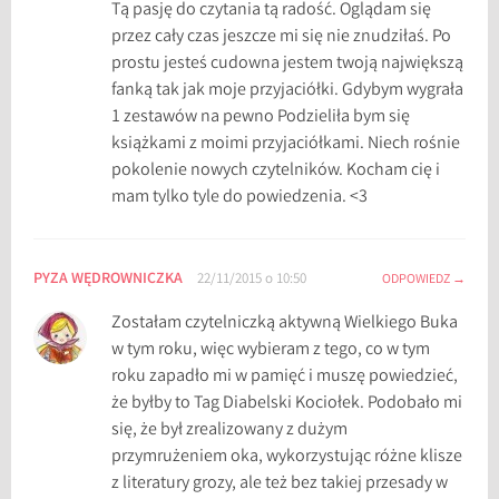
Tą pasję do czytania tą radość. Oglądam się
przez cały czas jeszcze mi się nie znudziłaś. Po
prostu jesteś cudowna jestem twoją największą
fanką tak jak moje przyjaciółki. Gdybym wygrała
1 zestawów na pewno Podzieliła bym się
książkami z moimi przyjaciółkami. Niech rośnie
pokolenie nowych czytelników. Kocham cię i
mam tylko tyle do powiedzenia. <3
PYZA WĘDROWNICZKA
22/11/2015 o 10:50
ODPOWIEDZ
Zostałam czytelniczką aktywną Wielkiego Buka
w tym roku, więc wybieram z tego, co w tym
roku zapadło mi w pamięć i muszę powiedzieć,
że byłby to Tag Diabelski Kociołek. Podobało mi
się, że był zrealizowany z dużym
przymrużeniem oka, wykorzystując różne klisze
z literatury grozy, ale też bez takiej przesady w