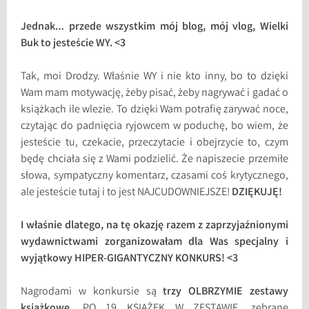
Jednak… przede wszystkim mój blog, mój vlog, Wielki
Buk to jesteście WY. <3
Tak, moi Drodzy. Właśnie WY i nie kto inny, bo to dzięki
Wam mam motywację, żeby pisać, żeby nagrywać i gadać o
książkach ile wlezie. To dzięki Wam potrafię zarywać noce,
czytając do padnięcia ryjowcem w poduchę, bo wiem, że
jesteście tu, czekacie, przeczytacie i obejrzycie to, czym
będę chciała się z Wami podzielić. Że napiszecie przemiłe
słowa, sympatyczny komentarz, czasami coś krytycznego,
ale jesteście tutaj i to jest NAJCUDOWNIEJSZE!
DZIĘKUJĘ!
I właśnie dlatego, na tę okazję razem z zaprzyjaźnionymi
wydawnictwami zorganizowałam dla Was specjalny i
wyjątkowy HIPER-GIGANTYCZNY KONKURS! <3
Nagrodami w konkursie są
trzy OLBRZYMIE zestawy
książkowe
, PO 19 KSIĄŻEK W ZESTAWIE, zebrane