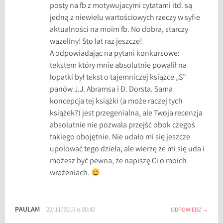
posty na fb z motywujacymi cytatami itd. są
jedną z niewielu wartościowych rzeczy w syfie
aktualności na moim fb. No dobra, starczy
wazeliny! Sto lat raz jeszcze!
A odpowiadając na pytani konkursowe:
tekstem który mnie absolutnie powalił na
łopatki był tekst o tajemniczej książce „S”
panów J.J. Abramsa i D. Dorsta. Sama
koncepcja tej książki (a może raczej tych
książek?) jest przegenialna, ale Twoja recenzja
absolutnie nie pozwala przejść obok czegoś
takiego obojętnie. Nie udało mi się jeszcze
upolować tego dzieła, ale wierzę że mi się uda i
możesz być pewna, że napiszę Ci o moich
wrażeniach.
PAULAM
22/11/2015 o 00:40
ODPOWIEDZ