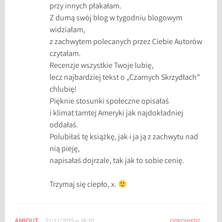
przy innych płakałam.
Z dumą swój blog w tygodniu blogowym
widziałam,
z zachwytem polecanych przez Ciebie Autorów
czytałam.
Recenzje wszystkie Twoje lubię,
lecz najbardziej tekst o „Czarnych Skrzydłach”
chlubię!
Pięknie stosunki społeczne opisałaś
i klimat tamtej Ameryki jak najdokładniej
oddałaś.
Polubiłaś tę książkę, jak i ja ją z zachwytu nad
nią pieję,
napisałaś dojrzale, tak jak to sobie cenię.
Trzymaj się ciepło, x.
AMIOUT
22/11/2015 o 16:10
ODPOWIEDZ