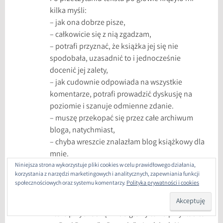
kilka myśli:
– jak ona dobrze pisze,
– całkowicie się z nią zgadzam,
– potrafi przyznać, że książka jej się nie
spodobała, uzasadnić to i jednocześnie
docenić jej zalety,
– jak cudownie odpowiada na wszystkie
komentarze, potrafi prowadzić dyskusję na
poziomie i szanuje odmienne zdanie.
– muszę przekopać się przez całe archiwum
bloga, natychmiast,
– chyba wreszcie znalazłam blog książkowy dla
mnie.
Niniejsza strona wykorzystuje pliki cookies w celu prawidłowego działania,
korzystania z narzędzi marketingowych i analitycznych, zapewniania funkcji
Teraz moja odpowiedź jest chyba nieco bardziej
społecznościowych oraz systemu komentarzy.
Polityka prywatności i cookies
zrozumiała, prawda? Chociaż świetnych
tekstów jest tu naprawdę mnóstwo (pierwsze,
które przychodzą mi do głowy to na przykład te