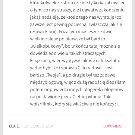
którąkolwiek ze stron i że nie tylko kazał myśleć
o tym, co nas straszy, ale i dawał w zakończeniu
jakąś nadzieję, że ktoś z tego nas wyratuje (co
zawsze jest pewną pociechą, zwłaszcza jak się
człowiek boi). Poza tym miał jeszcze dwie
wielkie zalety: po pierwsze był bardzo
„wielkobukowy”, bo w końcu tutaj można się
dowiedzieć o wielu takich straszących
książkach, więc wypływał jakoś z całokształtu i
widać było, że i sprawia Ci to radość, i jest
bardzo „Twoje”, a po drugie był też zabawą
międzyblogową, więc z dużą radością śledziłam
potem odpowiedzi innych blogerek i blogerów
na postawione przez Ciebie pytania. Taki
wpis/filmik, który się właściwie nie kończy :).
ELA E.
22/11/2015 o 12:04
ODPOWIEDZ