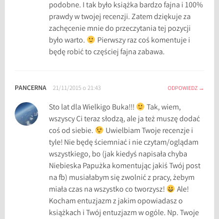
podobne. I tak było książka bardzo fajna i 100%
prawdy w twojej recenzji. Zatem dziękuje za
zachęcenie mnie do przeczytania tej pozycji
było warto.
Pierwszy raz coś komentuje i
będę robić to częściej fajna zabawa.
PANCERNA
21/11/2015 o 21:43
ODPOWIEDZ
Sto lat dla Wielkigo Buka!!!
Tak, wiem,
wszyscy Ci teraz słodzą, ale ja też muszę dodać
coś od siebie.
Uwielbiam Twoje recenzje i
tyle! Nie będę ściemniać i nie czytam/oglądam
wszystkiego, bo (jak kiedyś napisała chyba
Niebieska Papużka komentując jakiś Twój post
na fb) musiałabym się zwolnić z pracy, żebym
miała czas na wszystko co tworzysz!
Ale!
Kocham entuzjazm z jakim opowiadasz o
książkach i Twój entuzjazm w ogóle. Np. Twoje