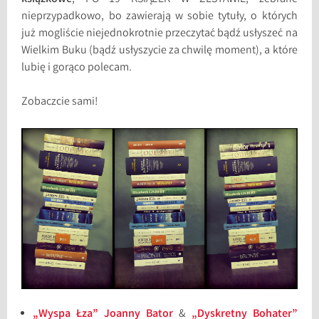
nieprzypadkowo, bo zawierają w sobie tytuły, o których
już mogliście niejednokrotnie przeczytać bądź usłyszeć na
Wielkim Buku (bądź usłyszycie za chwilę moment), a które
lubię i gorąco polecam.
Zobaczcie sami!
„Wyspa Łza” Joanny Bator
&
„Dyskretny Bohater”