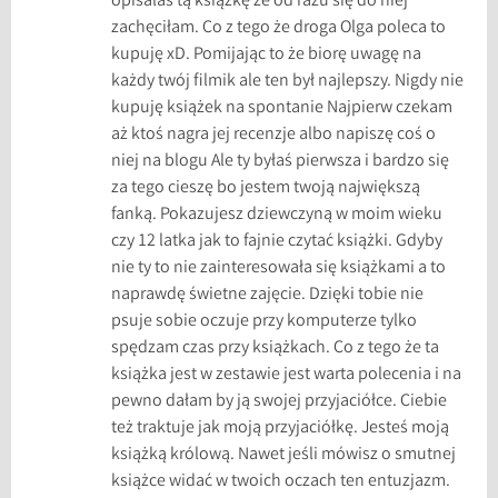
opisałaś tą książkę że od razu się do niej
zachęciłam. Co z tego że droga Olga poleca to
kupuję xD. Pomijając to że biorę uwagę na
każdy twój filmik ale ten był najlepszy. Nigdy nie
kupuję książek na spontanie Najpierw czekam
aż ktoś nagra jej recenzje albo napiszę coś o
niej na blogu Ale ty byłaś pierwsza i bardzo się
za tego cieszę bo jestem twoją największą
fanką. Pokazujesz dziewczyną w moim wieku
czy 12 latka jak to fajnie czytać książki. Gdyby
nie ty to nie zainteresowała się książkami a to
naprawdę świetne zajęcie. Dzięki tobie nie
psuje sobie oczuje przy komputerze tylko
spędzam czas przy książkach. Co z tego że ta
książka jest w zestawie jest warta polecenia i na
pewno dałam by ją swojej przyjaciółce. Ciebie
też traktuje jak moją przyjaciółkę. Jesteś moją
książką królową. Nawet jeśli mówisz o smutnej
książce widać w twoich oczach ten entuzjazm.