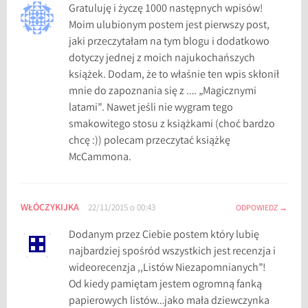
Gratuluję i życzę 1000 następnych wpisów!
Moim ulubionym postem jest pierwszy post,
jaki przeczytałam na tym blogu i dodatkowo
dotyczy jednej z moich najukochańszych
książek. Dodam, że to właśnie ten wpis skłonił
mnie do zapoznania się z …. „Magicznymi
latami”. Nawet jeśli nie wygram tego
smakowitego stosu z książkami (choć bardzo
chcę :)) polecam przeczytać książkę
McCammona.
WŁÓCZYKIJKA
22/11/2015 o 00:43
ODPOWIEDZ
Dodanym przez Ciebie postem który lubię
najbardziej spośród wszystkich jest recenzja i
wideorecenzja ,,Listów Niezapomnianych”!
Od kiedy pamiętam jestem ogromną fanką
papierowych listów…jako mała dziewczynka