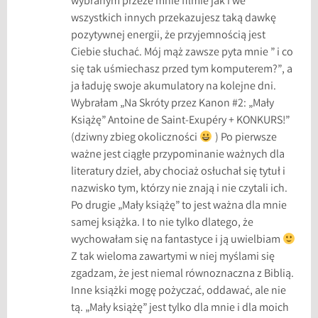
wybranym przeze mnie filmie jak i we
B
wszystkich innych przekazujesz taką dawkę
u
pozytywnej energii, że przyjemnością jest
k
Ciebie słuchać. Mój mąż zawsze pyta mnie ” i co
a
się tak uśmiechasz przed tym komputerem?”, a
,
ja ładuję swoje akumulatory na kolejne dni.
W
Wybrałam „Na Skróty przez Kanon #2: „Mały
i
Książę” Antoine de Saint-Exupéry + KONKURS!”
e
(dziwny zbieg okoliczności
) Po pierwsze
l
ważne jest ciągłe przypominanie ważnych dla
k
literatury dzieł, aby chociaż osłuchał się tytuł i
i
nazwisko tym, którzy nie znają i nie czytali ich.
B
Po drugie „Mały książę” to jest ważna dla mnie
u
samej książka. I to nie tylko dlatego, że
k
wychowałam się na fantastyce i ją uwielbiam
u
Z tak wieloma zawartymi w niej myślami się
r
zgadzam, że jest niemal równoznaczna z Biblią.
o
Inne książki mogę pożyczać, oddawać, ale nie
d
tą. „Mały książę” jest tylko dla mnie i dla moich
z