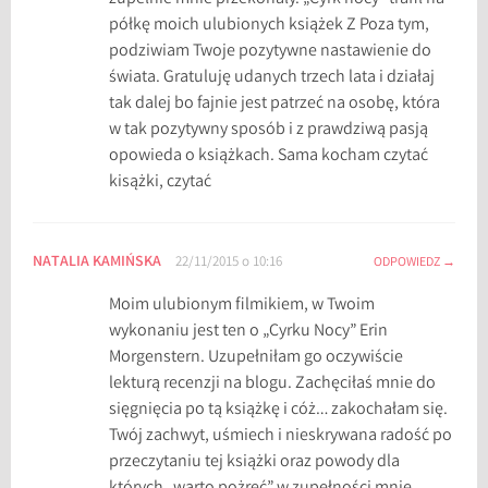
półkę moich ulubionych książek Z Poza tym,
podziwiam Twoje pozytywne nastawienie do
świata. Gratuluję udanych trzech lata i działaj
tak dalej bo fajnie jest patrzeć na osobę, która
w tak pozytywny sposób i z prawdziwą pasją
opowieda o książkach. Sama kocham czytać
kisążki, czytać
NATALIA KAMIŃSKA
22/11/2015 o 10:16
ODPOWIEDZ
Moim ulubionym filmikiem, w Twoim
wykonaniu jest ten o „Cyrku Nocy” Erin
Morgenstern. Uzupełniłam go oczywiście
lekturą recenzji na blogu. Zachęciłaś mnie do
sięgnięcia po tą książkę i cóż… zakochałam się.
Twój zachwyt, uśmiech i nieskrywana radość po
przeczytaniu tej książki oraz powody dla