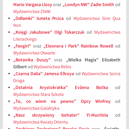
Mario Vargasa Llosy
oraz
„Londyn NW” Zadie Smith
od
Wydawnictwa ZNAK
„Odłamki” Ismeta Prcica
od
Wydawnictwa Sine Qua
Non
„Księgi Jakubowe” Olgi Tokarczuk
od
Wydawnictwa
Literackiego
„Fangirl”
oraz
„Eleonora i Park” Rainbow Rowell
od
Wydawnictwa Otwarte
„Botanika Duszy”
oraz
„Wielka Magia”
Elizabeth
Gilbert
od
Wydawnictwa Rebis
„Czarna Dalia” Jamesa Ellroya
od
Wydawnictwa Sonia
Draga
„Ostatnia Arystokratka” Evžena Bočka
od
Wydawnictwa Stara Szkoła
„To, co wiem na pewno” Opry Winfrey
od
Wydawnictwa Galaktyka
„Nasz skrzywiony bohater” Yi-MunYola
od
Wydawnictwa Kwiaty Orientu