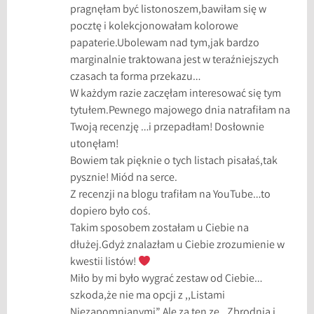
pragnęłam być listonoszem,bawiłam się w
pocztę i kolekcjonowałam kolorowe
papaterie.Ubolewam nad tym,jak bardzo
marginalnie traktowana jest w teraźniejszych
czasach ta forma przekazu…
W każdym razie zaczęłam interesować się tym
tytułem.Pewnego majowego dnia natrafiłam na
Twoją recenzję …i przepadłam! Dosłownie
utonęłam!
Bowiem tak pięknie o tych listach pisałaś,tak
pysznie! Miód na serce.
Z recenzji na blogu trafiłam na YouTube…to
dopiero było coś.
Takim sposobem zostałam u Ciebie na
dłużej.Gdyż znalazłam u Ciebie zrozumienie w
kwestii listów!
Miło by mi było wygrać zestaw od Ciebie…
szkoda,że nie ma opcji z ,,Listami
Niezapomnianymi”.Ale za ten ze ,,Zbrodnią i