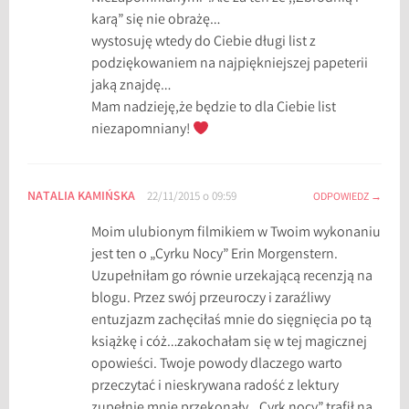
karą” się nie obrażę…
wystosuję wtedy do Ciebie długi list z
podziękowaniem na najpiękniejszej papeterii
jaką znajdę…
Mam nadzieję,że będzie to dla Ciebie list
niezapomniany!
NATALIA KAMIŃSKA
22/11/2015 o 09:59
ODPOWIEDZ
Moim ulubionym filmikiem w Twoim wykonaniu
jest ten o „Cyrku Nocy” Erin Morgenstern.
Uzupełniłam go równie urzekającą recenzją na
blogu. Przez swój przeuroczy i zaraźliwy
entuzjazm zachęciłaś mnie do sięgnięcia po tą
książkę i cóż…zakochałam się w tej magicznej
opowieści. Twoje powody dlaczego warto
przeczytać i nieskrywana radość z lektury
zupełnie mnie przekonały. „Cyrk nocy” trafił na