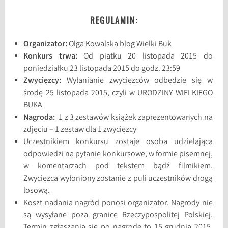
REGULAMIN:
Organizator:
Olga Kowalska blog Wielki Buk
Konkurs trwa:
Od piątku 20 listopada 2015 do
poniedziałku 23 listopada 2015 do godz. 23:59
Zwycięzcy:
Wyłanianie zwycięzców odbędzie się w
środę 25 listopada 2015, czyli w URODZINY WIELKIEGO
BUKA
Nagroda:
1 z 3 zestawów książek zaprezentowanych na
zdjęciu – 1 zestaw dla 1 zwycięzcy
Uczestnikiem konkursu zostaje osoba udzielająca
odpowiedzi na pytanie konkursowe, w formie pisemnej,
w komentarzach pod tekstem bądź filmikiem.
Zwycięzca wyłoniony zostanie z puli uczestników drogą
losową.
Koszt nadania nagród ponosi organizator. Nagrody nie
są wysyłane poza granice Rzeczypospolitej Polskiej.
Termin zgłaszania się po nagrodę to 15 grudnia 2015,