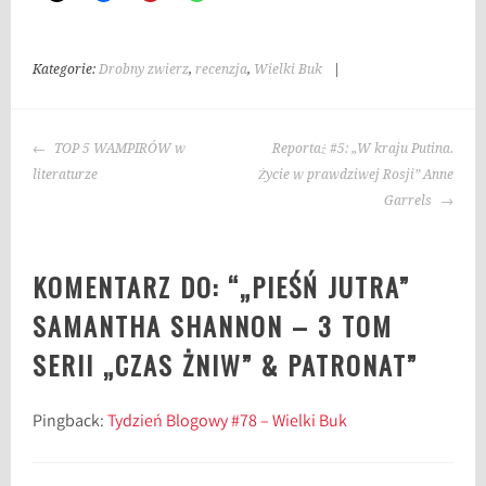
Kategorie:
Drobny zwierz
,
recenzja
,
Wielki Buk
|
T
a
g
NAWIGACJA
i
TOP 5 WAMPIRÓW w
Reportaż #5: „W kraju Putina.
WPISU
:
literaturze
Życie w prawdziwej Rosji” Anne
C
Garrels
z
a
KOMENTARZ DO: “
„PIEŚŃ JUTRA”
s
Ż
SAMANTHA SHANNON – 3 TOM
n
SERII „CZAS ŻNIW” & PATRONAT
”
i
w
,
Pingback:
Tydzień Blogowy #78 – Wielki Buk
k
o
n