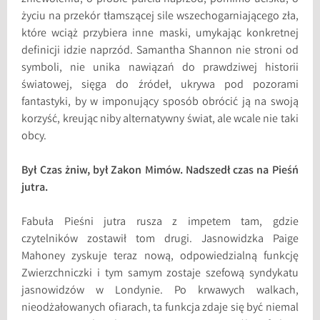
życiu na przekór tłamszącej sile wszechogarniającego zła,
które wciąż przybiera inne maski, umykając konkretnej
definicji idzie naprzód. Samantha Shannon nie stroni od
symboli, nie unika nawiązań do prawdziwej historii
światowej, sięga do źródeł, ukrywa pod pozorami
fantastyki, by w imponujący sposób obrócić ją na swoją
korzyść, kreując niby alternatywny świat, ale wcale nie taki
obcy.
Był Czas żniw, był Zakon Mimów. Nadszedł czas na Pieśń
jutra.
Fabuła Pieśni jutra rusza z impetem tam, gdzie
czytelników zostawił tom drugi. Jasnowidzka Paige
Mahoney zyskuje teraz nową, odpowiedzialną funkcję
Zwierzchniczki i tym samym zostaje szefową syndykatu
jasnowidzów w Londynie. Po krwawych walkach,
nieodżałowanych ofiarach, ta funkcja zdaje się być niemal