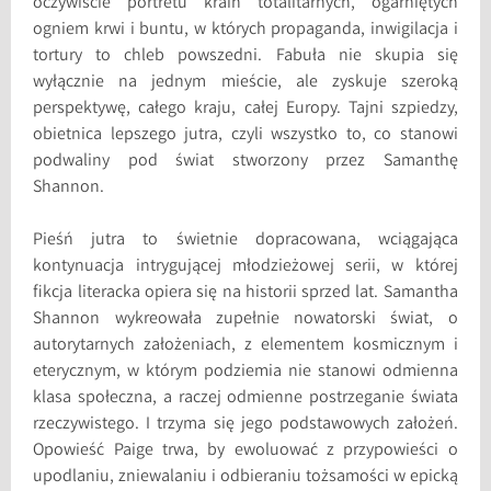
oczywiście portretu krain totalitarnych, ogarniętych
ogniem krwi i buntu, w których propaganda, inwigilacja i
tortury to chleb powszedni. Fabuła nie skupia się
wyłącznie na jednym mieście, ale zyskuje szeroką
perspektywę, całego kraju, całej Europy. Tajni szpiedzy,
obietnica lepszego jutra, czyli wszystko to, co stanowi
podwaliny pod świat stworzony przez Samanthę
Shannon.
Pieśń jutra to świetnie dopracowana, wciągająca
kontynuacja intrygującej młodzieżowej serii, w której
fikcja literacka opiera się na historii sprzed lat. Samantha
Shannon wykreowała zupełnie nowatorski świat, o
autorytarnych założeniach, z elementem kosmicznym i
eterycznym, w którym podziemia nie stanowi odmienna
klasa społeczna, a raczej odmienne postrzeganie świata
rzeczywistego. I trzyma się jego podstawowych założeń.
Opowieść Paige trwa, by ewoluować z przypowieści o
upodlaniu, zniewalaniu i odbieraniu tożsamości w epicką