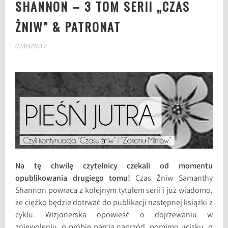
SHANNON – 3 TOM SERII „CZAS
ŻNIW” & PATRONAT
07/04/2017
Na tę chwilę czytelnicy czekali od momentu
opublikowania drugiego tomu!
Czas Żniw Samanthy
Shannon powraca z kolejnym tytułem serii i już wiadomo,
że ciężko będzie dotrwać do publikacji następnej książki z
cyklu. Wizjonerska opowieść o dojrzewaniu w
zniewoleniu, o próbie parcia naprzód, pomimo ucisku, o