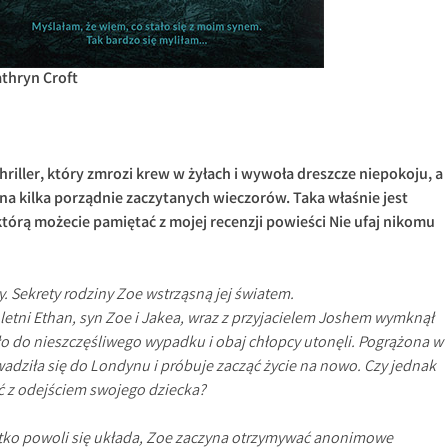
thryn Croft
hriller, który zmrozi krew w żyłach i wywoła dreszcze niepokoju, a
na kilka porządnie zaczytanych wieczorów. Taka właśnie jest
którą możecie pamiętać z mojej recenzji powieści Nie ufaj nikomu
. Sekrety rodziny Zoe wstrząsną jej światem.
oletni Ethan, syn Zoe i Jakea, wraz z przyjacielem Joshem wymknął
ło do nieszczęśliwego wypadku i obaj chłopcy utonęli. Pogrążona w
adziła się do Londynu i próbuje zacząć życie na nowo. Czy jednak
 z odejściem swojego dziecka?
stko powoli się układa, Zoe zaczyna otrzymywać anonimowe