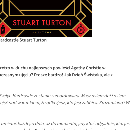
ardcastle Stuart Turton
etro w duchu najlepszych powieści Agathy Christie w
zesnym ujęciu? Proszę bardzo! Jak Dzień Świstaka, ale z
Evelyn Hardcastle zostanie zamordowana. Masz osiem dni i osiem
ejść pod warunkiem, że odkryjesz, kto jest zabójcą. Zrozumiano? W
e umierać każdego dnia, aż do momentu, gdy ktoś odgadnie, kim jes