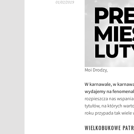
01/02/2019
Moi Drodzy,
W karnawale, w karnawale
wydajemy na fenomenalne
rozpieszcza nas wspanial
tytułów, na których warto
roku przypada tak wiele
WIELKOBUKOWE PAT