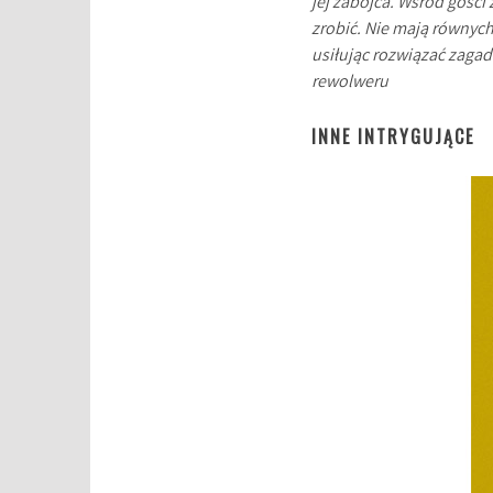
jej zabójca. Wśród gości 
zrobić. Nie mają równych
usiłując rozwiązać zagad
rewolweru
INNE INTRYGUJĄCE