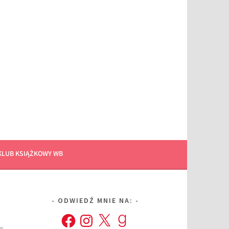
KLUB KSIĄŻKOWY WB
ODWIEDŹ MNIE NA:
Facebook
Instagram
X
Goodreads