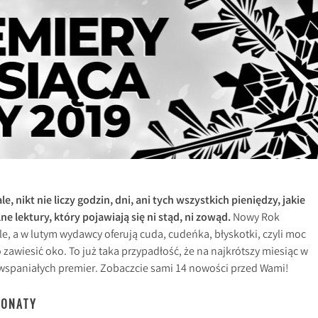
, nikt nie liczy godzin, dni, ani tych wszystkich pieniędzy, jakie
 lektury, który pojawiają się ni stąd, ni zowąd.
Nowy Rok
e, a w lutym wydawcy oferują cuda, cudeńka, błyskotki, czyli moc
 zawiesić oko. To już taka przypadłość, że na najkrótszy miesiąc w
 wspaniałych premier. Zobaczcie sami 14 nowości przed Wami!
RONATY