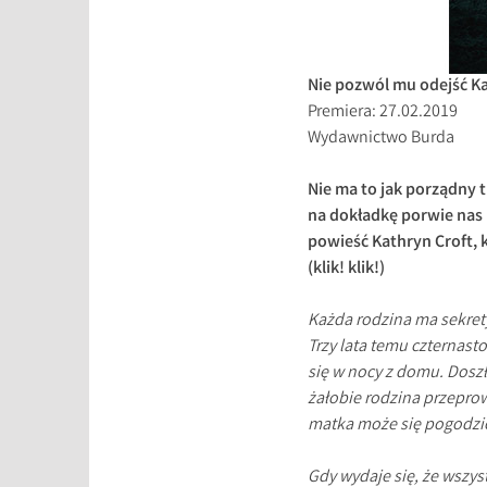
Nie pozwól mu odejść Ka
Premiera: 27.02.2019
Wydawnictwo Burda
Nie ma to jak porządny t
na dokładkę porwie nas 
powieść Kathryn Croft, 
(klik! klik!)
Każda rodzina ma sekrety
Trzy lata temu czternast
się w nocy z domu. Dosz
żałobie rodzina przeprow
matka może się pogodzić
Gdy wydaje się, że wszy