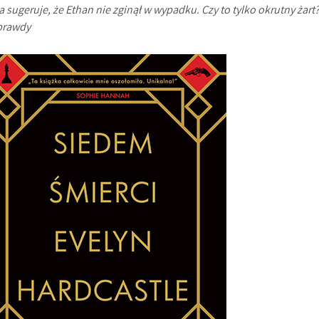
sugeruje, że Ethan nie zginął w wypadku. Czy to tylko okrutny żart
 prawdy