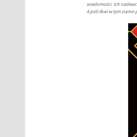
wiadomości. Ich nadawca 
A jeśli tkwi w tym ziarno