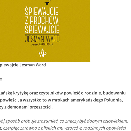
śpiewajcie Jesmyn Ward
e
ańską krytykę oraz czytelników powieść o rodzinie, budowaniu
opowieści, a wszystko to w mrokach amerykańskiego Południa,
czy z demonami przeszłości.
swój sposób próbuje zrozumieć, co znaczy być dobrym człowiekiem.
, czerpiąc zarówno z bliskich mu wzorców, rodzinnych opowieści