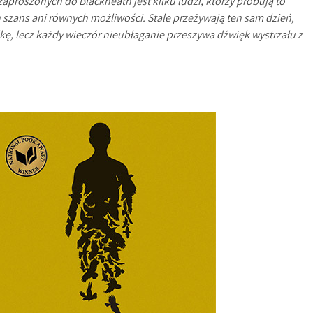
zaproszonych do Blackheath jest kilku ludzi, którzy próbują to
 szans ani równych możliwości. Stale przeżywają ten sam dzień,
kę, lecz każdy wieczór nieubłaganie przeszywa dźwięk wystrzału z