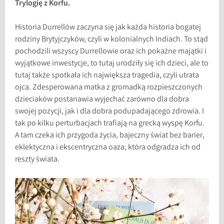
Trylogię z Korfu.
Historia Durrellów zaczyna się jak każda historia bogatej
rodziny Brytyjczyków, czyli w kolonialnych Indiach. To stąd
pochodzili wszyscy Durrellowie oraz ich pokaźne majątki i
wyjątkowe inwestycje, to tutaj urodziły się ich dzieci, ale to
tutaj także spotkała ich największa tragedia, czyli utrata
ojca. Zdesperowana matka z gromadką rozpieszczonych
dzieciaków postanawia wyjechać zarówno dla dobra
swojej pozycji, jak i dla dobra podupadającego zdrowia. I
tak po kilku perturbacjach trafiają na grecką wyspę Korfu.
A tam czeka ich przygoda życia, bajeczny świat bez barier,
eklektyczna i ekscentryczna oaza, która odgradza ich od
reszty świata.