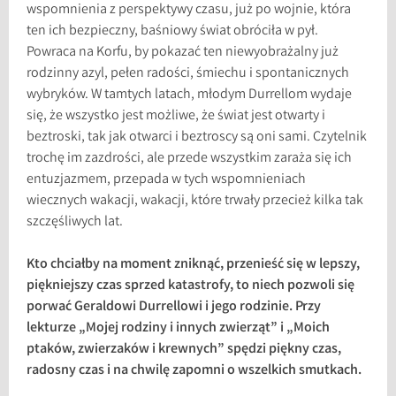
wspomnienia z perspektywy czasu, już po wojnie, która
ten ich bezpieczny, baśniowy świat obróciła w pył.
Powraca na Korfu, by pokazać ten niewyobrażalny już
rodzinny azyl, pełen radości, śmiechu i spontanicznych
wybryków. W tamtych latach, młodym Durrellom wydaje
się, że wszystko jest możliwe, że świat jest otwarty i
beztroski, tak jak otwarci i beztroscy są oni sami. Czytelnik
trochę im zazdrości, ale przede wszystkim zaraża się ich
entuzjazmem, przepada w tych wspomnieniach
wiecznych wakacji, wakacji, które trwały przecież kilka tak
szczęśliwych lat.
Kto chciałby na moment zniknąć, przenieść się w lepszy,
piękniejszy czas sprzed katastrofy, to niech pozwoli się
porwać Geraldowi Durrellowi i jego rodzinie. Przy
lekturze „Mojej rodziny i innych zwierząt” i „Moich
ptaków, zwierzaków i krewnych” spędzi piękny czas,
radosny czas i na chwilę zapomni o wszelkich smutkach.