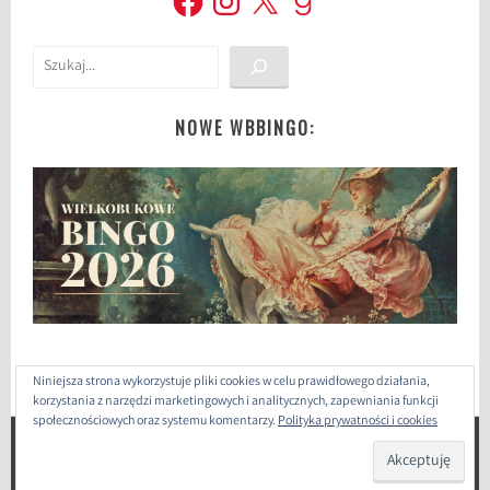
l
l
Szukaj
o
w
i
NOWE WBBINGO:
e
,
D
u
r
r
e
l
l
Niniejsza strona wykorzystuje pliki cookies w celu prawidłowego działania,
o
korzystania z narzędzi marketingowych i analitycznych, zapewniania funkcji
w
społecznościowych oraz systemu komentarzy.
Polityka prywatności i cookies
i
ZAPROJEKTOWANE PRZEZ: WORDPRESS
|
THEME: SELA
e
BY
WORDPRESS.COM
.
z