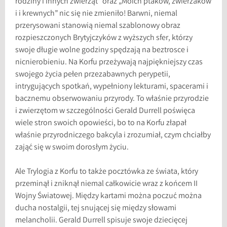
rodziny i innych zwierząt” oraz „Moich ptaków, zwierzaków
i i krewnych” nic się nie zmieniło! Barwni, niemal
przerysowani stanowią niemal szablonowy obraz
rozpieszczonych Brytyjczyków z wyższych sfer, którzy
swoje długie wolne godziny spędzają na beztrosce i
nicnierobieniu. Na Korfu przeżywają najpiękniejszy czas
swojego życia pełen przezabawnych perypetii,
intrygujących spotkań, wypełniony lekturami, spacerami i
bacznemu obserwowaniu przyrody. To właśnie przyrodzie
i zwierzętom w szczególności Gerald Durrell poświęca
wiele stron swoich opowieści, bo to na Korfu złapał
właśnie przyrodniczego bakcyla i zrozumiał, czym chciałby
zająć się w swoim dorosłym życiu.
Ale Trylogia z Korfu to także pocztówka ze świata, który
przeminął i zniknął niemal całkowicie wraz z końcem II
Wojny Światowej. Między kartami można poczuć można
ducha nostalgii, tej snującej się między słowami
melancholii. Gerald Durrell spisuje swoje dziecięcej