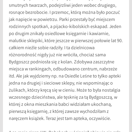
smutnych twarzach, podejrzliwi jeden wobec drugiego,
rosnące bezrobocie. I przemoc, którą można było poczuć
jak napięcie w powietrzu. Parki przestały być miejscem
rodzinnych spotkań, a pijacko-kibolskich eskapad. Jeden
po drugim znikały osiedlowe księgarnie i kawiarnie,
malutkie sklepiki, które jeszcze w pierwszej połowie lat 90.
całkiem nieźle sobie radziły. I ta dzielnicowa
różnorodność nigdy już nie wróciła, chociaż sama
Bydgoszcz podniosła się z kolan. Zdobywa zaszczytne
miejsca w rankingach, odbudowano centrum, nabrzeże
itd. Ale jak wyjdziemy np. na Osiedle Leśne to tylko apteki
jedna na drugiej i sieciowe sklepy, nie wspominając o
żulikach, którzy kręcą się w cieniu. Może to była nostalgia
wczesnego dzieciństwa, ale tęsknię za tą Bydgoszczą, w
której z okna mieszkania babci widziałam ukochaną,
pierwszą księgarnię, z której zawsze wychodziłam z
naręczem książek. Teraz jest tam apteka, oczywiście.