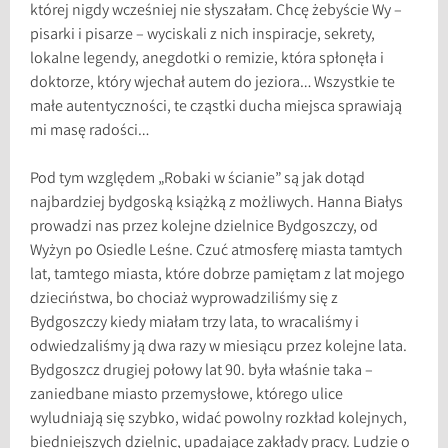
której nigdy wcześniej nie słyszałam. Chcę żebyście Wy –
pisarki i pisarze – wyciskali z nich inspiracje, sekrety,
lokalne legendy, anegdotki o remizie, która spłonęła i
doktorze, który wjechał autem do jeziora… Wszystkie te
małe autentyczności, te cząstki ducha miejsca sprawiają
mi masę radości…
Pod tym względem „Robaki w ścianie” są jak dotąd
najbardziej bydgoską książką z możliwych. Hanna Białys
prowadzi nas przez kolejne dzielnice Bydgoszczy, od
Wyżyn po Osiedle Leśne. Czuć atmosferę miasta tamtych
lat, tamtego miasta, które dobrze pamiętam z lat mojego
dzieciństwa, bo chociaż wyprowadziliśmy się z
Bydgoszczy kiedy miałam trzy lata, to wracaliśmy i
odwiedzaliśmy ją dwa razy w miesiącu przez kolejne lata.
Bydgoszcz drugiej połowy lat 90. była właśnie taka –
zaniedbane miasto przemysłowe, którego ulice
wyludniają się szybko, widać powolny rozkład kolejnych,
biedniejszych dzielnic, upadające zakłady pracy. Ludzie o