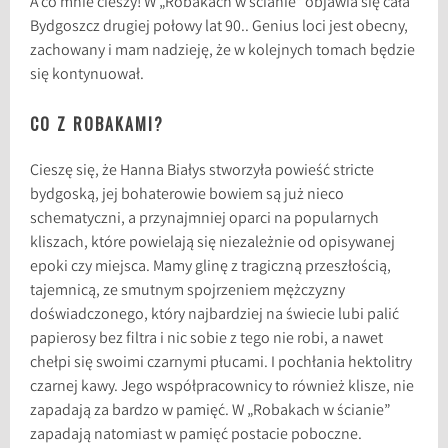
A co mnie cieszy! W „Robakach w ścianie” objawia się cała
Bydgoszcz drugiej połowy lat 90.. Genius loci jest obecny,
zachowany i mam nadzieję, że w kolejnych tomach będzie
się kontynuował.
CO Z ROBAKAMI?
Cieszę się, że Hanna Białys stworzyła powieść stricte
bydgoską, jej bohaterowie bowiem są już nieco
schematyczni, a przynajmniej oparci na popularnych
kliszach, które powielają się niezależnie od opisywanej
epoki czy miejsca. Mamy glinę z tragiczną przeszłością,
tajemnicą, ze smutnym spojrzeniem mężczyzny
doświadczonego, który najbardziej na świecie lubi palić
papierosy bez filtra i nic sobie z tego nie robi, a nawet
chełpi się swoimi czarnymi płucami. I pochłania hektolitry
czarnej kawy. Jego współpracownicy to również klisze, nie
zapadają za bardzo w pamięć. W „Robakach w ścianie”
zapadają natomiast w pamięć postacie poboczne.