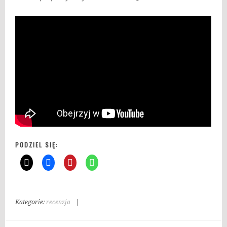
PODZIEL SIĘ:
Kategorie:
recenzja
|
T
a
g