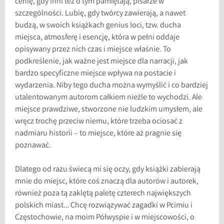
cenię, gdy inni też o tym pamiętają, pisarze w
szczególności. Lubię, gdy twórcy zawierają, a nawet
budzą, w swoich książkach genius loci, tzw. ducha
miejsca, atmosferę i esencję, która w pełni oddaje
opisywany przez nich czas i miejsce właśnie. To
podkreślenie, jak ważne jest miejsce dla narracji, jak
bardzo specyficzne miejsce wpływa na postacie i
wydarzenia. Niby tego ducha można wymyślić i co bardziej
utalentowanym autorom całkiem nieźle to wychodzi. Ale
miejsce prawdziwe, stworzone nie ludzkim umysłem, ale
wręcz trochę przeciw niemu, które trzeba ociosać z
nadmiaru historii – to miejsce, które aż pragnie się
poznawać.
Dlatego od razu świecą mi się oczy, gdy książki zabierają
mnie do miejsc, które coś znaczą dla autorów i autorek,
również poza tą zaklętą paletę czterech największych
polskich miast… Chcę rozwiązywać zagadki w Pcimiu i
Częstochowie, na moim Półwyspie i w miejscowości, o