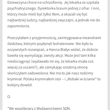
Dziewczyna chora na schizofrenię. Jej lekarka ze szpitala
psychiatrycznego. Dyrektorka liceum jednej z ofiar. I inni,
którzy może mieli być tylko tłem, a okazali się być
najbardziej ludzcy, najbardziej zwyczajni, a jednak nie do
zapomnienia.
Przeczytałam z przyjemnością, zaintrygowana meandrami
śledztwa, którymi popłynęli bohaterowie. Nie było tu
oczywistych rozwiązań, a Hanna Białys widać, że dobrze
bawiła się wymyślając zwroty akcji. Może jest tam kilka
niedociągnięć (wydawało mi się, że lekarka miała coś
więcej za uszami?), ale zamykając ostatnią stronę
skończyłam zadowolona. Nie ma to jak nasz rodzimy
kryminał. Polska kryminałem stoi – i „Robaki w ścianie” to
kolejny dowód.
O.
*We współpracy z Wydawnictwem SQN.