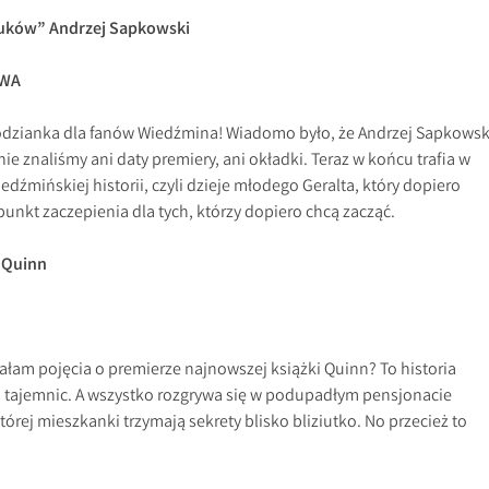
uków” Andrzej Sapkowski
OWA
odzianka dla fanów Wiedźmina! Wiadomo było, że Andrzej Sapkowsk
nie znaliśmy ani daty premiery, ani okładki. Teraz w końcu trafia w
edźmińskiej historii, czyli dzieje młodego Geralta, który dopiero
punkt zaczepienia dla tych, którzy dopiero chcą zacząć.
e Quinn
miałam pojęcia o premierze najnowszej książki Quinn? To historia
 i tajemnic. A wszystko rozgrywa się w podupadłym pensjonacie
órej mieszkanki trzymają sekrety blisko bliziutko. No przecież to