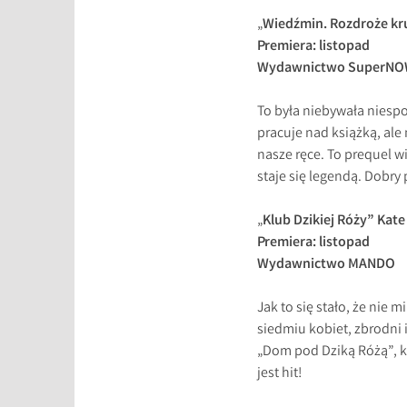
„
Wiedźmin. Rozdroże kr
Premiera: listopad
Wydawnictwo SuperN
To była niebywała niesp
pracuje nad książką, ale 
nasze ręce. To prequel wi
staje się legendą. Dobry 
„
Klub Dzikiej Róży” Kat
Premiera: listopad
Wydawnictwo MANDO
Jak to się stało, że nie 
siedmiu kobiet, zbrodni
„Dom pod Dziką Różą”, kt
jest hit!