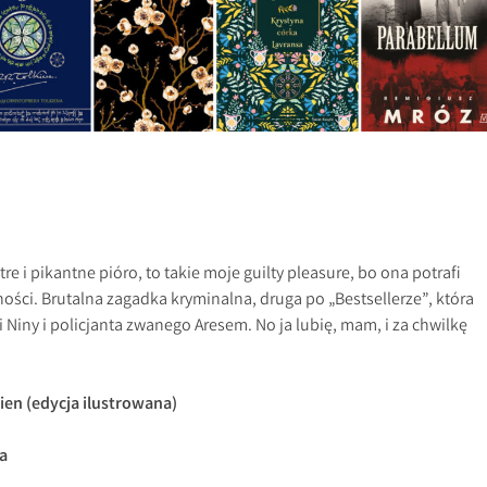
stre i pikantne pióro, to takie moje guilty pleasure, bo ona potrafi
ności. Brutalna zagadka kryminalna, druga po „Bestsellerze”, która
i Niny i policjanta zwanego Aresem. No ja lubię, mam, i za chwilkę
kien (edycja ilustrowana)
a