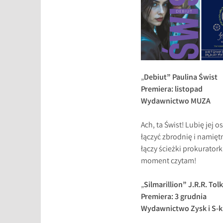
„
Debiut” Paulina Świst
Premiera: listopad
Wydawnictwo MUZA
Ach, ta Świst! Lubię jej o
łączyć zbrodnię i namięt
łączy ścieżki prokuratork
moment czytam!
„
Silmarillion” J.R.R. Tol
Premiera: 3 grudnia
Wydawnictwo Zysk i S-k