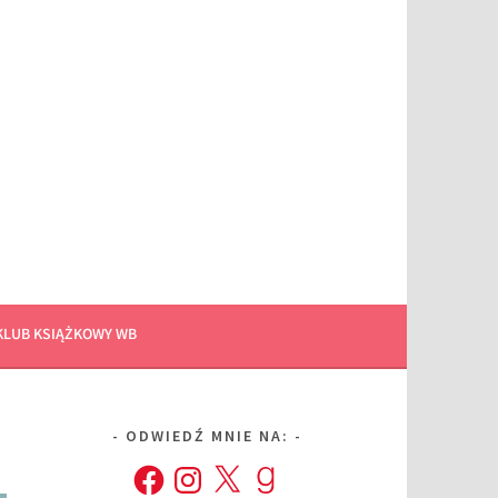
KLUB KSIĄŻKOWY WB
ODWIEDŹ MNIE NA:
Facebook
Instagram
X
Goodreads