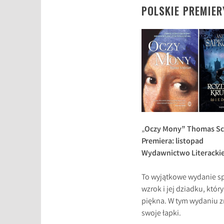
POLSKIE PREMIER
„
Oczy Mony” Thomas Sc
Premiera: listopad
Wydawnictwo Literacki
To wyjątkowe wydanie spe
wzrok i jej dziadku, któ
piękna. W tym wydaniu zn
swoje łapki.