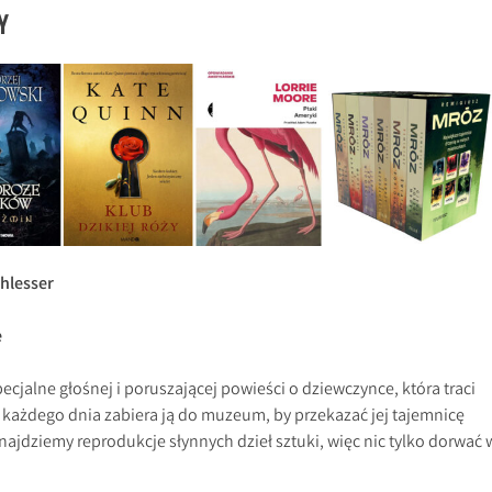
Y
hlesser
e
cjalne głośnej i poruszającej powieści o dziewczynce, która traci
ry każdego dnia zabiera ją do muzeum, by przekazać jej tajemnicę
ajdziemy reprodukcje słynnych dzieł sztuki, więc nic tylko dorwać 