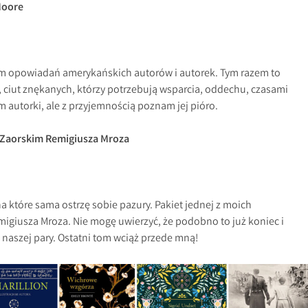
Moore
tom opowiadań amerykańskich autorów i autorek. Tym razem to
h, ciut znękanych, którzy potrzebują wsparcia, oddechu, czasami
m autorki, ale z przyjemnością poznam jej pióro.
e Zaorskim Remigiusza Mroza
na które sama ostrzę sobie pazury. Pakiet jednej z moich
migiusza Mroza. Nie mogę uwierzyć, że podobno to już koniec i
 naszej pary. Ostatni tom wciąż przede mną!