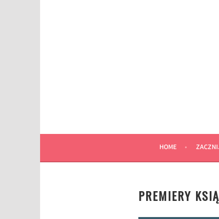
Przeskocz
do
wpisu
HOME
ZACZNI
PREMIERY KSI