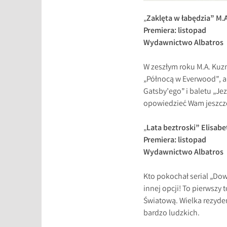
„
Zaklęta w łabędzia” M.A
Premiera: listopad
Wydawnictwo Albatros
W zeszłym roku M.A. Kuzn
„Północą w Everwood”, a 
Gatsby’ego” i baletu „Je
opowiedzieć Wam jeszcz
„
Lata beztroski” Elisab
Premiera: listopad
Wydawnictwo Albatros
Kto pokochał serial „Do
innej opcji! To pierwszy 
Światową. Wielka rezyde
bardzo ludzkich.