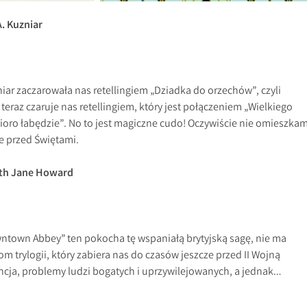
. Kuzniar
iar zaczarowała nas retellingiem „Dziadka do orzechów”, czyli
teraz czaruje nas retellingiem, który jest połączeniem „Wielkiego
zioro łabędzie”. No to jest magiczne cudo! Oczywiście nie omieszka
e przed Świętami.
eth Jane Howard
wntown Abbey” ten pokocha tę wspaniałą brytyjską sagę, nie ma
tom trylogii, który zabiera nas do czasów jeszcze przed II Wojną
ncja, problemy ludzi bogatych i uprzywilejowanych, a jednak…