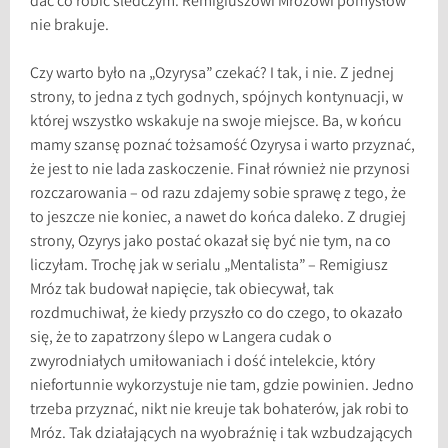
dać co robić śledczym. Remigiuszowi Mrozowi pomysłów
nie brakuje.
Czy warto było na „Ozyrysa” czekać? I tak, i nie. Z jednej
strony, to jedna z tych godnych, spójnych kontynuacji, w
której wszystko wskakuje na swoje miejsce. Ba, w końcu
mamy szansę poznać tożsamość Ozyrysa i warto przyznać,
że jest to nie lada zaskoczenie. Finał również nie przynosi
rozczarowania – od razu zdajemy sobie sprawę z tego, że
to jeszcze nie koniec, a nawet do końca daleko. Z drugiej
strony, Ozyrys jako postać okazał się być nie tym, na co
liczyłam. Trochę jak w serialu „Mentalista” – Remigiusz
Mróz tak budował napięcie, tak obiecywał, tak
rozdmuchiwał, że kiedy przyszło co do czego, to okazało
się, że to zapatrzony ślepo w Langera cudak o
zwyrodniałych umiłowaniach i dość intelekcie, który
niefortunnie wykorzystuje nie tam, gdzie powinien. Jedno
trzeba przyznać, nikt nie kreuje tak bohaterów, jak robi to
Mróz. Tak działających na wyobraźnię i tak wzbudzających