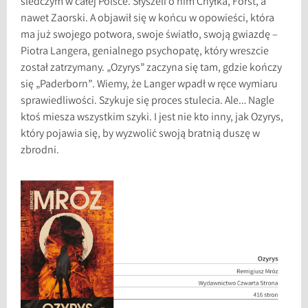
śledczym w całej Polsce. Słyszeli o nim Chyłka, Forst, a
nawet Zaorski. A objawił się w końcu w opowieści, która
ma już swojego potwora, swoje światło, swoją gwiazdę –
Piotra Langera, genialnego psychopatę, który wreszcie
został zatrzymany. „Ozyrys” zaczyna się tam, gdzie kończy
się „Paderborn”. Wiemy, że Langer wpadł w ręce wymiaru
sprawiedliwości. Szykuje się proces stulecia. Ale… Nagle
ktoś miesza wszystkim szyki. I jest nie kto inny, jak Ozyrys,
który pojawia się, by wyzwolić swoją bratnią duszę w
zbrodni.