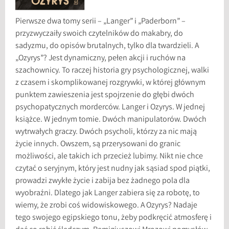
Pierwsze dwa tomy serii – „Langer” i „Paderborn” –
przyzwyczaiły swoich czytelników do makabry, do
sadyzmu, do opisów brutalnych, tylko dla twardzieli. A
„Ozyrys”? Jest dynamiczny, pełen akcji i ruchów na
szachownicy. To raczej historia gry psychologicznej, walki
z czasem i skomplikowanej rozgrywki, w której głównym
punktem zawieszenia jest spojrzenie do głębi dwóch
psychopatycznych morderców. Langer i Ozyrys. W jednej
książce. W jednym tomie. Dwóch manipulatorów. Dwóch
wytrwałych graczy. Dwóch psycholi, którzy za nic mają
życie innych. Owszem, są przerysowani do granic
możliwości, ale takich ich przecież lubimy. Nikt nie chce
czytać o seryjnym, który jest nudny jak sąsiad spod piątki,
prowadzi zwykłe życie i zabija bez żadnego pola dla
wyobraźni. Dlatego jak Langer zabiera się za robotę, to
wiemy, że zrobi coś widowiskowego. A Ozyrys? Nadaje
tego swojego egipskiego tonu, żeby podkręcić atmosferę i