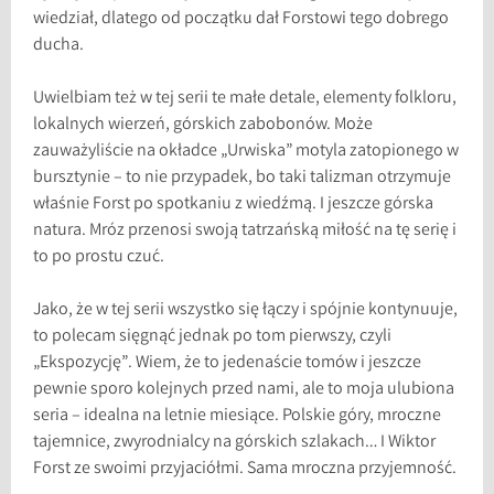
wiedział, dlatego od początku dał Forstowi tego dobrego
ducha.
Uwielbiam też w tej serii te małe detale, elementy folkloru,
lokalnych wierzeń, górskich zabobonów. Może
zauważyliście na okładce „Urwiska” motyla zatopionego w
bursztynie – to nie przypadek, bo taki talizman otrzymuje
właśnie Forst po spotkaniu z wiedźmą. I jeszcze górska
natura. Mróz przenosi swoją tatrzańską miłość na tę serię i
to po prostu czuć.
Jako, że w tej serii wszystko się łączy i spójnie kontynuuje,
to polecam sięgnąć jednak po tom pierwszy, czyli
„Ekspozycję”. Wiem, że to jedenaście tomów i jeszcze
pewnie sporo kolejnych przed nami, ale to moja ulubiona
seria – idealna na letnie miesiące. Polskie góry, mroczne
tajemnice, zwyrodnialcy na górskich szlakach… I Wiktor
Forst ze swoimi przyjaciółmi. Sama mroczna przyjemność.