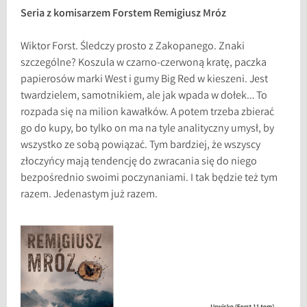
Seria z komisarzem Forstem Remigiusz Mróz
Wiktor Forst. Śledczy prosto z Zakopanego. Znaki
szczególne? Koszula w czarno-czerwoną kratę, paczka
papierosów marki West i gumy Big Red w kieszeni. Jest
twardzielem, samotnikiem, ale jak wpada w dołek… To
rozpada się na milion kawałków. A potem trzeba zbierać
go do kupy, bo tylko on ma na tyle analityczny umysł, by
wszystko ze sobą powiązać. Tym bardziej, że wszyscy
złoczyńcy mają tendencję do zwracania się do niego
bezpośrednio swoimi poczynaniami. I tak będzie też tym
razem. Jedenastym już razem.