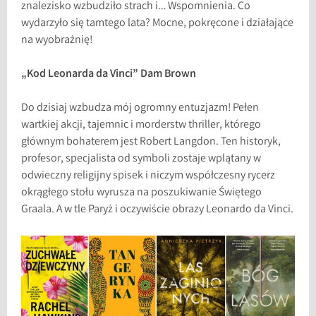
znalezisko wzbudziło strach i… Wspomnienia. Co
wydarzyło się tamtego lata? Mocne, pokręcone i działające
na wyobraźnię!
„Kod Leonarda da Vinci” Dam Brown
Do dzisiaj wzbudza mój ogromny entuzjazm! Pełen
wartkiej akcji, tajemnic i morderstw thriller, którego
głównym bohaterem jest Robert Langdon. Ten historyk,
profesor, specjalista od symboli zostaje wplątany w
odwieczny religijny spisek i niczym współczesny rycerz
okrągłego stołu wyrusza na poszukiwanie Świętego
Graala. A w tle Paryż i oczywiście obrazy Leonardo da Vinci.