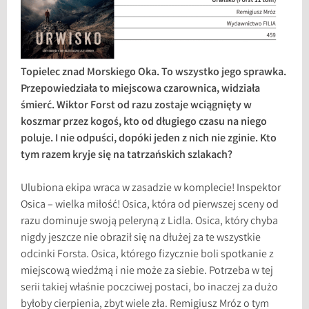
Topielec znad Morskiego Oka. To wszystko jego sprawka.
Przepowiedziała to miejscowa czarownica, widziała
śmierć. Wiktor Forst od razu zostaje wciągnięty w
koszmar przez kogoś, kto od długiego czasu na niego
poluje. I nie odpuści, dopóki jeden z nich nie zginie. Kto
tym razem kryje się na tatrzańskich szlakach?
Ulubiona ekipa wraca w zasadzie w komplecie! Inspektor
Osica – wielka miłość! Osica, która od pierwszej sceny od
razu dominuje swoją peleryną z Lidla. Osica, który chyba
nigdy jeszcze nie obraził się na dłużej za te wszystkie
odcinki Forsta. Osica, którego fizycznie boli spotkanie z
miejscową wiedźmą i nie może za siebie. Potrzeba w tej
serii takiej właśnie poczciwej postaci, bo inaczej za dużo
byłoby cierpienia, zbyt wiele zła. Remigiusz Mróz o tym