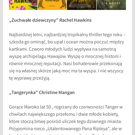
„Zuchwałe dziewczyny” Rachel Hawkins
Najbardziej letni, najbardziej tropikalny thriller tego roku –
szkoda go ominąć, bo upał i ocean można poczuć między
kartkami. Czworo młodych ludzi wypływa na samotną
wyspę archipelagu Hawajów. Wyspę o mrocznej historii i
równie mrocznej reputacji. Nasi bohaterowie przekonają
się na własnej skórze jaką moc ma ta wyspa. I nie wszyscy
tę wyprawę przeżyją.
„Tangerynka” Christine Mangan
Gorące Maroko lat 50., rogrzany do czerwoności Tanger w
chwilach największego przełomu i dwie młode kobiety,
które stoczą bitwę pośród uliczek tego dziwnego miasta.
Przypomina nieco „Utalentowanego Pana Ripleya”, ale w