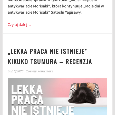
możecie sobie sprawić w tym roku. „Moje miejsce w
antykwariacie Morisaki”, która kontynuuje „Moje dni w
antykwariacie Morisaki” Satoshi Yagisawy.
Czytaj dalej
→
„LEKKA PRACA NIE ISTNIEJE”
KIKUKO TSUMURA – RECENZJA
30/10/2023
Zostaw komentarz