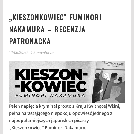
„KIESZONKOWIEC” FUMINORI
NAKAMURA – RECENZJA
PATRONACKA
11/06/2020
4 komentarze
Pełen napięcia kryminał prosto z Kraju Kwitnącej Wiśni,
pełna narastającego niepokoju opowieść jednego z
najpopularniejszych japońskich pisarzy –
„Kieszonkowiec” Fuminori Nakamury.