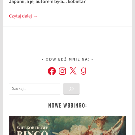
Japonii, a jej autorem była… kobieta?
Czytaj dalej
→
ODWIEDŹ MNIE NA:
Facebook
Instagram
X
Goodreads
Szukaj
NOWE WBBINGO: