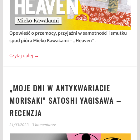
Opowieść o przemocy, przyjaźni w samotności i smutku
spod pióra Mieko Kawakami – „Heaven”.
Czytaj dalej
→
„MOJE DNI W ANTYKWARIACIE
MORISAKI” SATOSHI YAGISAWA –
RECENZJA
31/03/2023
3 komentarze