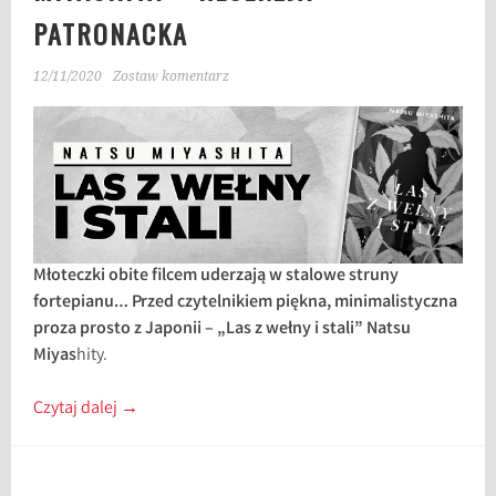
PATRONACKA
12/11/2020
Zostaw komentarz
Młoteczki obite filcem uderzają w stalowe struny
fortepianu… Przed czytelnikiem piękna, minimalistyczna
proza prosto z Japonii – „Las z wełny i stali” Natsu
Miyas
hity.
Czytaj dalej
→