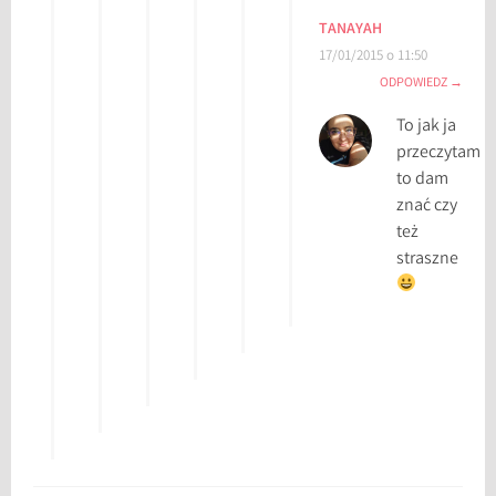
a
TANAYAH
p
17/01/2015 o 11:50
r
ODPOWIEDZ
z
y
To jak ja
s
przeczytam
t
to dam
a
znać czy
ń
też
,
straszne
o
k
s
i
ą
ż
c
e
,