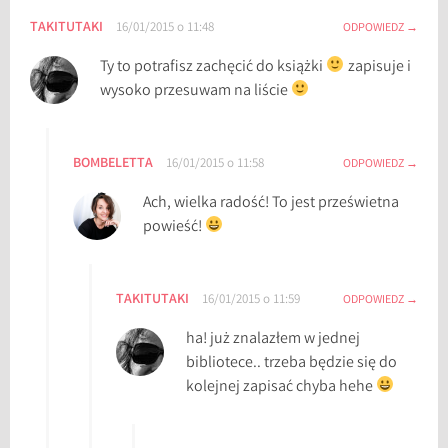
r
TAKITUTAKI
16/01/2015 o 11:48
ODPOWIEDZ
e
Ty to potrafisz zachęcić do książki
zapisuje i
c
wysoko przesuwam na liście
e
n
z
BOMBELETTA
16/01/2015 o 11:58
ODPOWIEDZ
j
a
Ach, wielka radość! To jest prześwietna
,
powieść!
r
e
c
TAKITUTAKI
16/01/2015 o 11:59
ODPOWIEDZ
e
n
ha! już znalazłem w jednej
z
bibliotece.. trzeba będzie się do
j
kolejnej zapisać chyba hehe
e
,