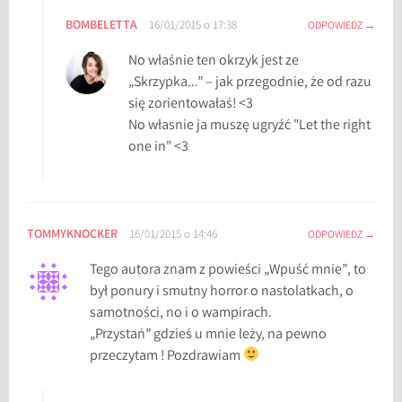
BOMBELETTA
16/01/2015 o 17:38
ODPOWIEDZ
No właśnie ten okrzyk jest ze
„Skrzypka…” – jak przegodnie, że od razu
się zorientowałaś! <3
No własnie ja muszę ugryźć "Let the right
one in" <3
TOMMYKNOCKER
16/01/2015 o 14:46
ODPOWIEDZ
Tego autora znam z powieści „Wpuść mnie”, to
był ponury i smutny horror o nastolatkach, o
samotności, no i o wampirach.
„Przystań” gdzieś u mnie leży, na pewno
przeczytam ! Pozdrawiam