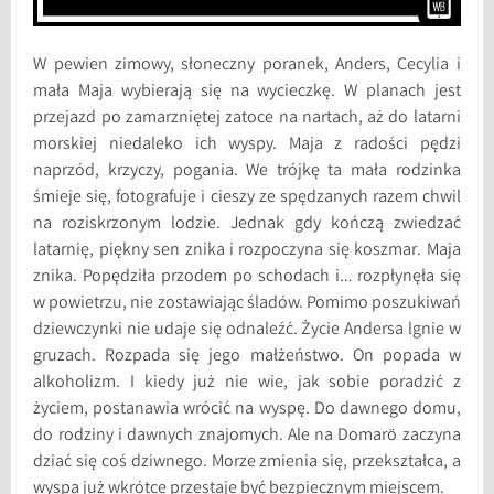
W pewien zimowy, słoneczny poranek, Anders, Cecylia i
mała Maja wybierają się na wycieczkę. W planach jest
przejazd po zamarzniętej zatoce na nartach, aż do latarni
morskiej niedaleko ich wyspy. Maja z radości pędzi
naprzód, krzyczy, pogania. We trójkę ta mała rodzinka
śmieje się, fotografuje i cieszy ze spędzanych razem chwil
na roziskrzonym lodzie. Jednak gdy kończą zwiedzać
latarnię, piękny sen znika i rozpoczyna się koszmar. Maja
znika. Popędziła przodem po schodach i… rozpłynęła się
w powietrzu, nie zostawiając śladów. Pomimo poszukiwań
dziewczynki nie udaje się odnaleźć. Życie Andersa lgnie w
gruzach. Rozpada się jego małżeństwo. On popada w
alkoholizm. I kiedy już nie wie, jak sobie poradzić z
życiem, postanawia wrócić na wyspę. Do dawnego domu,
do rodziny i dawnych znajomych. Ale na Domarö zaczyna
dziać się coś dziwnego. Morze zmienia się, przekształca, a
wyspa już wkrótce przestaje być bezpiecznym miejscem.