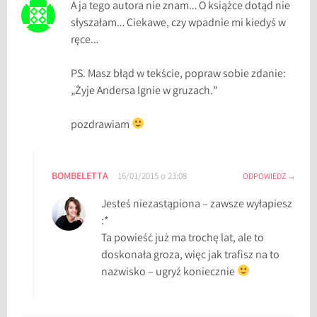
A ja tego autora nie znam… O książce dotąd nie
słyszałam… Ciekawe, czy wpadnie mi kiedyś w
ręce…
PS. Masz błąd w tekście, popraw sobie zdanie:
„Żyje Andersa lgnie w gruzach.”
pozdrawiam
BOMBELETTA
16/01/2015 o 23:08
ODPOWIEDZ
Jesteś niezastąpiona – zawsze wyłapiesz
:*
Ta powieść już ma trochę lat, ale to
doskonała groza, więc jak trafisz na to
nazwisko – ugryź koniecznie