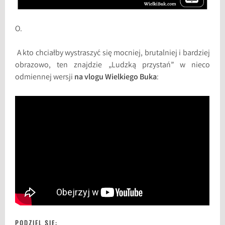
O.
A kto chciałby wystraszyć się mocniej, brutalniej i bardziej
obrazowo, ten znajdzie „Ludzką przystań” w nieco
odmiennej wersji
na vlogu Wielkiego Buka
:
PODZIEL SIĘ: