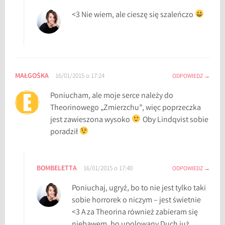
<3 Nie wiem, ale cieszę się szaleńczo
MAŁGOŚKA
16/01/2015 o 17:24
ODPOWIEDZ
Poniucham, ale moje serce należy do
Theorinowego „Zmierzchu”, więc poprzeczka
jest zawieszona wysoko
Oby Lindqvist sobie
poradził
BOMBELETTA
16/01/2015 o 17:40
ODPOWIEDZ
Poniuchaj, ugryź, bo to nie jest tylko taki
sobie horrorek o niczym – jest świetnie
<3 A za Theorina również zabieram się
niebawem, bo upolowany Duch już