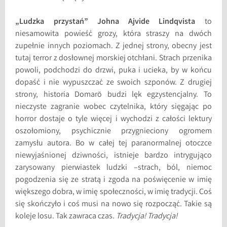
„Ludzka przystań” Johna Ajvide Lindqvista
to
niesamowita powieść grozy, która straszy na dwóch
zupełnie innych poziomach. Z jednej strony, obecny jest
tutaj terror z dosłownej morskiej otchłani. Strach przenika
powoli, podchodzi do drzwi, puka i ucieka, by w końcu
dopaść i nie wypuszczać ze swoich szponów. Z drugiej
strony, historia Domarö budzi lęk egzystencjalny. To
nieczyste zagranie wobec czytelnika, który sięgając po
horror dostaje o tyle więcej i wychodzi z całości lektury
oszołomiony, psychicznie przygnieciony ogromem
zamysłu autora. Bo w całej tej paranormalnej otoczce
niewyjaśnionej dziwności, istnieje bardzo intrygująco
zarysowany pierwiastek ludzki –strach, ból, niemoc
pogodzenia się ze stratą i zgoda na poświęcenie w imię
większego dobra, w imię społeczności, w imię tradycji. Coś
się skończyło i coś musi na nowo się rozpocząć. Takie są
koleje losu. Tak zawraca czas.
Tradycja! Tradycja!