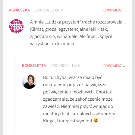
AGNIESZKA
17/01/2015 o 09:04
ODPOWIEDZ
A mnie „Ludzka przystań” trochę rozczarowała…
Klimat, groza, egzystencjalne lęki – tak,
zgadzam się, wspaniałe. Ale finał… spłycił
wszystkie te doznania.
BOMBELETTA
17/01/2015 o 11:18
ODPOWIEDZ
Bo tu chyba jeszcze miało być
odkupienie poprzez największe
poświęcenie z możliwych. Chociaż
zgadzam się, że zakończenie może
zawieść. Niemniej przyrównując do
niektórych absurdalnych zakończeń
Kinga, Lindqvist wymiótł