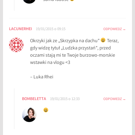
LACUNERHEI
19/01/2015 o 09:15
ODPOWIEDZ
Okrzyki jak ze „Skrzypka na dachu”
Teraz,
gdy widzę tytuł „Ludzka przystań”, przed
oczami stają mi te Twoje burzowo-morskie
wstawki na vlogu <3
– Luka Rhei
BOMBELETTA
19/01/2015 o 12:33
ODPOWIEDZ