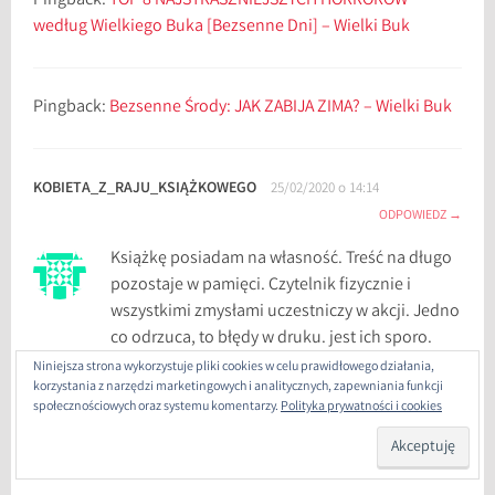
Pingback:
TOP 8 NAJSTRASZNIEJSZYCH HORRORÓW
według Wielkiego Buka [Bezsenne Dni] – Wielki Buk
Pingback:
Bezsenne Środy: JAK ZABIJA ZIMA? – Wielki Buk
KOBIETA_Z_RAJU_KSIĄŻKOWEGO
25/02/2020 o 14:14
ODPOWIEDZ
Książkę posiadam na własność. Treść na długo
pozostaje w pamięci. Czytelnik fizycznie i
wszystkimi zmysłami uczestniczy w akcji. Jedno
co odrzuca, to błędy w druku. jest ich sporo.
wydawnictwo Amber nie popisało się. Korektor
Niniejsza strona wykorzystuje pliki cookies w celu prawidłowego działania,
korzystania z narzędzi marketingowych i analitycznych, zapewniania funkcji
również. A szkoda Wydawnictwa powinny
społecznościowych oraz systemu komentarzy.
Polityka prywatności i cookies
zatrudniać najwyższej klasy tłumaczy i
korektorów. Czytelnik płaci niemałe pieniądze,
a tu taki Zonk.