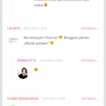
czeka
LOLANTA
16/01/2015 o 18:20
ODPOWIEDZ
Ale straszysz! Chce to!
Wciągasz jak ten
„Morski potwor”
BOMBELETTA
16/01/2015 o 18:25
ODPOWIEDZ
SYLWIA WĘGIELEWSKA
16/01/2015 o 23:04
ODPOWIEDZ