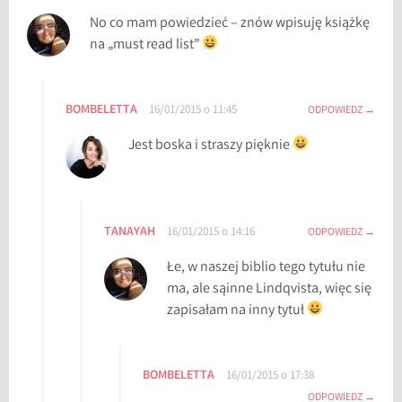
m
No co mam powiedzieć – znów wpisuję książkę
a
na „must read list”
r
o
,
BOMBELETTA
16/01/2015 o 11:45
ODPOWIEDZ
f
Jest boska i straszy pięknie
i
l
m
i
TANAYAH
16/01/2015 o 14:16
ODPOWIEDZ
k
,
Łe, w naszej biblio tego tytułu nie
J
ma, ale sąinne Lindqvista, więc się
o
zapisałam na inny tytuł
h
n
A
BOMBELETTA
16/01/2015 o 17:38
j
ODPOWIEDZ