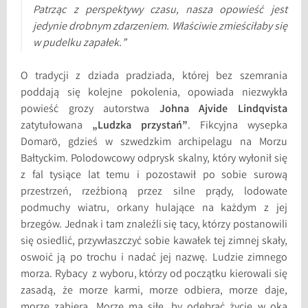
Patrząc z perspektywy czasu, nasza opowieść jest
jedynie drobnym zdarzeniem. Właściwie zmieściłaby się
w pudelku zapałek.”
O tradycji z dziada pradziada, której bez szemrania
poddają się kolejne pokolenia, opowiada niezwykła
powieść grozy autorstwa
Johna Ajvide Lindqvista
zatytułowana
„Ludzka przystań”
. Fikcyjna wysepka
Domarö, gdzieś w szwedzkim archipelagu na Morzu
Bałtyckim. Polodowcowy odprysk skalny, który wyłonił się
z fal tysiące lat temu i pozostawił po sobie surową
przestrzeń, rzeźbioną przez silne prądy, lodowate
podmuchy wiatru, orkany hulające na każdym z jej
brzegów. Jednak i tam znaleźli się tacy, którzy postanowili
się osiedlić, przywłaszczyć sobie kawałek tej zimnej skały,
oswoić ją po trochu i nadać jej nazwę. Ludzie zimnego
morza. Rybacy z wyboru, którzy od początku kierowali się
zasadą, że morze karmi, morze odbiera, morze daje,
morze zabiera. Morze ma siłę, by odebrać życie w oka