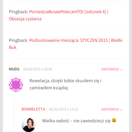
Pingback:
PoniedziałkowePolecamTO! [odcinek 6] |
Obsesja czytania
Pingback:
Podsumowanie miesiąca: STYCZEŃ 2015 | Wielki
Buk
MUDS
06/02/2015 o 05:06
ODPOWIEDZ
Rewelacja, dzięki tobie skusiłem się i
zamówiłem książkę.
BOMBELETTA
06/02/2015 o 11:13
ODPOWIEDZ
Wielka radość – nie zawiedziesz się