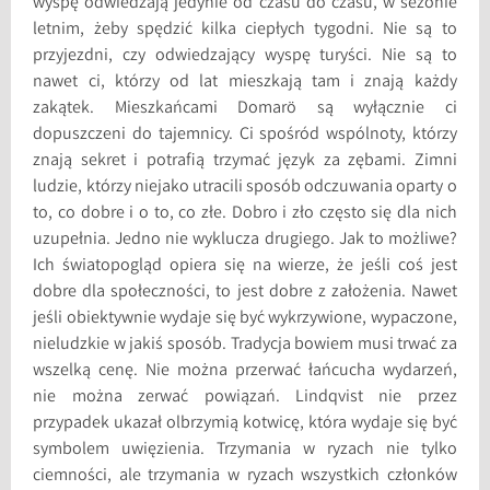
wyspę odwiedzają jedynie od czasu do czasu, w sezonie
letnim, żeby spędzić kilka ciepłych tygodni. Nie są to
przyjezdni, czy odwiedzający wyspę turyści. Nie są to
nawet ci, którzy od lat mieszkają tam i znają każdy
zakątek. Mieszkańcami Domarö są wyłącznie ci
dopuszczeni do tajemnicy. Ci spośród wspólnoty, którzy
znają sekret i potrafią trzymać język za zębami. Zimni
ludzie, którzy niejako utracili sposób odczuwania oparty o
to, co dobre i o to, co złe. Dobro i zło często się dla nich
uzupełnia. Jedno nie wyklucza drugiego. Jak to możliwe?
Ich światopogląd opiera się na wierze, że jeśli coś jest
dobre dla społeczności, to jest dobre z założenia. Nawet
jeśli obiektywnie wydaje się być wykrzywione, wypaczone,
nieludzkie w jakiś sposób. Tradycja bowiem musi trwać za
wszelką cenę. Nie można przerwać łańcucha wydarzeń,
nie można zerwać powiązań. Lindqvist nie przez
przypadek ukazał olbrzymią kotwicę, która wydaje się być
symbolem uwięzienia. Trzymania w ryzach nie tylko
ciemności, ale trzymania w ryzach wszystkich członków