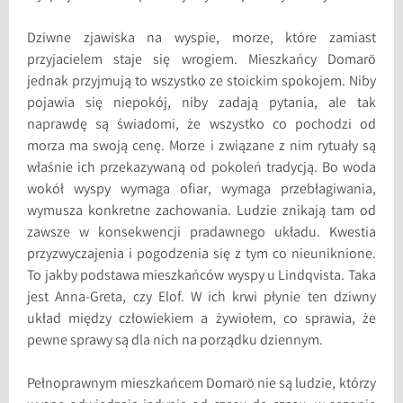
Dziwne zjawiska na wyspie, morze, które zamiast
przyjacielem staje się wrogiem. Mieszkańcy Domarö
jednak przyjmują to wszystko ze stoickim spokojem. Niby
pojawia się niepokój, niby zadają pytania, ale tak
naprawdę są świadomi, że wszystko co pochodzi od
morza ma swoją cenę. Morze i związane z nim rytuały są
właśnie ich przekazywaną od pokoleń tradycją. Bo woda
wokół wyspy wymaga ofiar, wymaga przebłagiwania,
wymusza konkretne zachowania. Ludzie znikają tam od
zawsze w konsekwencji pradawnego układu. Kwestia
przyzwyczajenia i pogodzenia się z tym co nieuniknione.
To jakby podstawa mieszkańców wyspy u Lindqvista. Taka
jest Anna-Greta, czy Elof. W ich krwi płynie ten dziwny
układ między człowiekiem a żywiołem, co sprawia, że
pewne sprawy są dla nich na porządku dziennym.
Pełnoprawnym mieszkańcem Domarö nie są ludzie, którzy