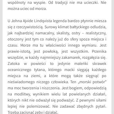
wspólnoty na wyspie. Od tradycji nie ma ucieczki. Nie
można uciec od morza.
U Johna Ajvide Lindqvista legenda bardzo płynnie miesza
się z rzeczywistością. Surowy klimat bałtyckiego odludzia,
jak najbardziej namacalny, skalisty, ostry – realistyczny,
otoczony jest tym co należy już do sfery spoza miejsca i
czasu. Morze ma tu właściwości innego wymiaru. Jest
prawie-istotą, jest powłoką, jest wszystkim. Przenika
wszędzie, w każdy najmniejszy zakamarek, rozgałęzia się.
Zatoka w powieści to jedynie maleńki skrawek
oceanicznego tytana, którego macki sięgają każdego
miejsca na ziemi, a które mogą także sięgnąć po
nieświadomego niczego człowieka. Ten „morski potwór”
ma moc tworzenia i niszczenia. Jest bogiem, odpowiedzią
na modlitwy, wynikiem wielu lat powielanych działań,
których nikt nie odważył się podważyć. Z pewnymi siłami
lepiej nie polemizować. Nie zadawać zbędnych pytań.
Trzeba zacisnąć zęby i działać.