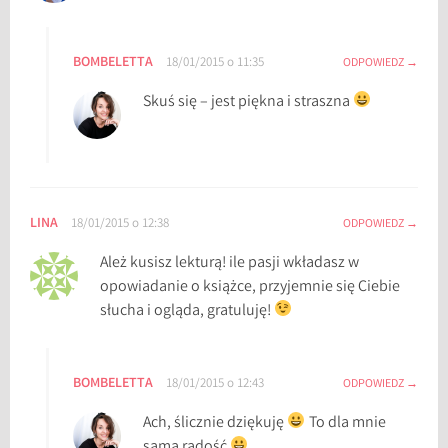
BOMBELETTA
18/01/2015 o 11:35
ODPOWIEDZ
Skuś się – jest piękna i straszna
LINA
18/01/2015 o 12:38
ODPOWIEDZ
Ależ kusisz lekturą! ile pasji wkładasz w
opowiadanie o książce, przyjemnie się Ciebie
słucha i ogląda, gratuluję!
BOMBELETTA
18/01/2015 o 12:43
ODPOWIEDZ
Ach, ślicznie dziękuję
To dla mnie
sama radość