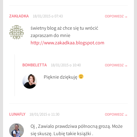
ZAKŁADKA
18/01/2015 o 07:43
ODPOWIEDZ
świetny blog aż chce się tu wrócić
zapraszam do mnie
http://www.zakadkaa.blogspot.com
BOMBELETTA
18/01/2015 o 10:40
ODPOWIEDZ
Pięknie dziękuję
LUNAFLY
18/01/2015 o 11:30
ODPOWIEDZ
Oj , Zawialo prawdziwa północną grozą. Może
się skuszę. Lubię takie książki .