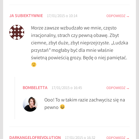
JA SUBIEKTYWNIE
17/01/2015 o 10:14
ODPOWIEDZ
Morze zawsze wzbudzało we mnie, często
irracjonalny, strach czy pewną obawę. Zbyt
ciemne, zbyt duże, zbyt nieprzejrzyste. „Ludzka
przystań” mogłaby być dla mnie właśnie
świetną powieścią grozy. Będę o niej pamiętać.
BOMBELETTA
17/01/2015 o 16:45
ODPOWIEDZ
Ooo! To w takim razie zachwycisz się na
pewno
DARKANGELOFREVOLUTION
17/01/2015 o 16:32
ODPOWIEDZ