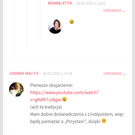
V
BOMBELETTA
16/01/2015 o 12:01
l
ODPOWIEDZ
o
g
JOANNA MALITA
16/01/2015 o 14:14
ODPOWIEDZ
Pierwsze skojarzenie:
https://www.youtube.com/watch?
v=gRdfX7ut8gw
(ach ta tradycja)
Mam dobre doświadczenia z Lindqvistem, więc
będę pamiętać o „Przystani”, dzięki