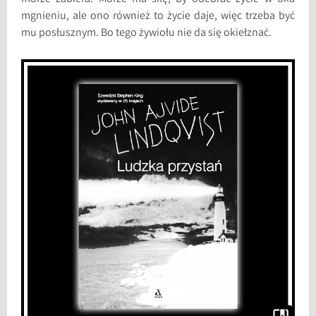
mgnieniu, ale ono również to życie daje, więc trzeba być
mu posłusznym. Bo tego żywiołu nie da się okiełznać.