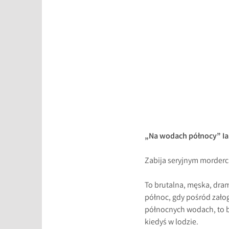
„Na wodach północy” Ia
Zabija seryjnym mordercą,
To brutalna, męska, dra
północ, gdy pośród załog
północnych wodach, to by
kiedyś w lodzie.