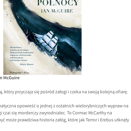
n McGuire
 który przyczaja się pośród załogi i czeka na swoją kolejną ofiarę.
matyczna opowieść o jednej z ostatnich wielorybniczych wypraw na
i czai się morderczy zwyrodnialec. To Cormac McCarthy na
ć może prawdziwa historia załóg, które jak Terror i Erebus utknęły