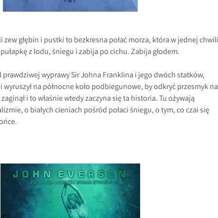
li zew głębin i pustki to bezkresna połać morza, która w jednej chwil
pułapkę z lodu, śniegu i zabija po cichu. Zabija głodem.
od prawdziwej wyprawy Sir Johna Franklina i jego dwóch statków,
ymi wyruszył na północne koło podbiegunowe, by odkryć przesmyk na
zaginął i to właśnie wtedy zaczyna się ta historia. Tu ożywają
izmie, o białych cieniach pośród połaci śniegu, o tym, co czai się
łońce.