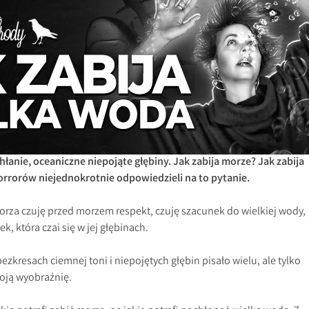
łanie, oceaniczne niepojąte głębiny. Jak zabija morze? Jak zabija
orrorów niejednokrotnie odpowiedzieli na to pytanie.
rza czuję przed morzem respekt, czuję szacunek do wielkiej wody,
k, która czai się w jej głębinach.
ezkresach ciemnej toni i niepojętych głębin pisało wielu, ale tylko
moją wyobraźnię.