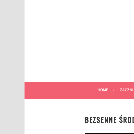
Przeskocz
do
wpisu
HOME
ZACZNI
BEZSENNE ŚROD