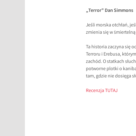
„Terror” Dan Simmons
Jeśli morska otchłań, jeś
zmienia się w śmiertelną 
Ta historia zaczyna się 
Terroru i Erebusa, któr
zachód. O statkach słuch 
potworne plotki o kanibal
tam, gdzie nie dosięga s
Recenzja TUTAJ