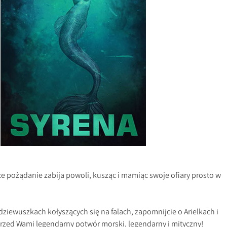
ące pożądanie zabija powoli, kusząc i mamiąc swoje ofiary prosto w
ziewuszkach kołyszących się na falach, zapomnijcie o Arielkach i
rzed Wami legendarny potwór morski, legendarny i mityczny!