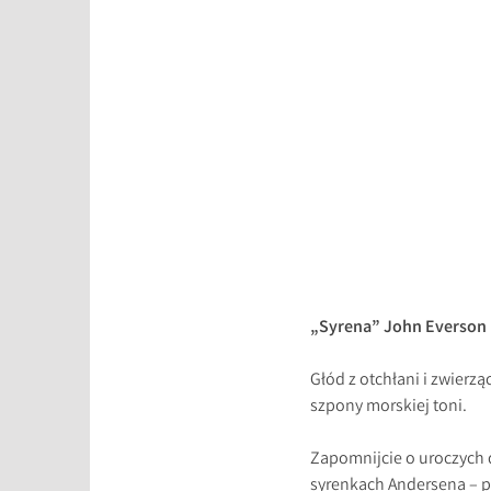
„Syrena” John Everson
Głód z otchłani i zwierz
szpony morskiej toni.
Zapomnijcie o uroczych d
syrenkach Andersena – p