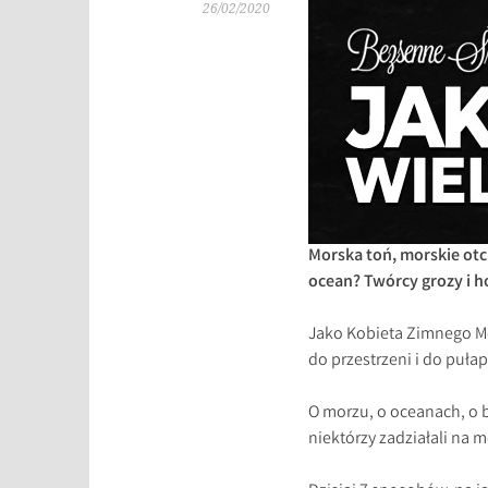
26/02/2020
Morska toń, morskie otch
ocean? Twórcy grozy i h
Jako Kobieta Zimnego Mo
do przestrzeni i do pułape
O morzu, o oceanach, o b
niektórzy zadziałali na 