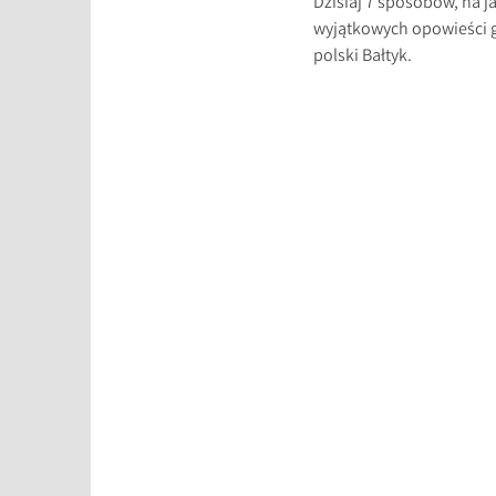
Dzisiaj 7 sposobów, na ja
wyjątkowych opowieści gr
polski Bałtyk.