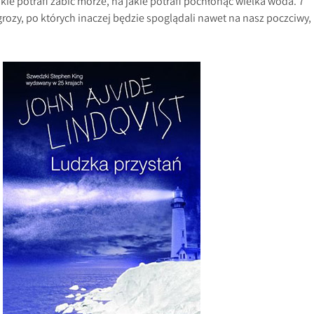
kie potrafi zabić morze, na jakie potrafi pochłonąć wielka woda. 7
ozy, po których inaczej będzie spoglądali nawet na nasz poczciwy,