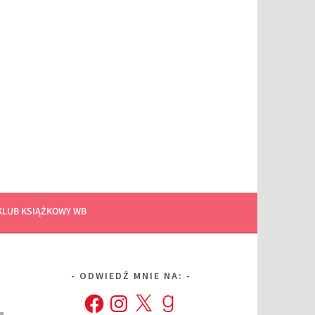
KLUB KSIĄŻKOWY WB
ODWIEDŹ MNIE NA:
Facebook
Instagram
X
Goodreads