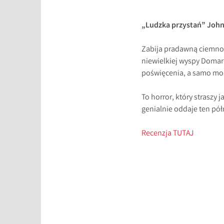
„Ludzka przystań” John 
Zabija pradawną ciemnoś
niewielkiej wyspy Domar
poświęcenia, a samo mor
To horror, który straszy
genialnie oddaje ten pó
Recenzja TUTAJ