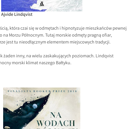
Ajvide Lindqvist
cią, która czai się w odmętach i hipnotyzuje mieszkańców pewnej
o na Morzu Północnym. Tutaj morskie odmęty pragną ofiar,
ze jest tu nieodłącznym elementem miejscowych tradycji.
 jak żaden inny, na wielu zaskakujących poziomach. Lindqvist
łnocny morski klimat naszego Bałtyku.