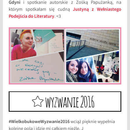
Gdyni
i spotkanie autorskie z Zośką Papużanką, na
którym spotkałam się cudną
Justyną z Wełniastego
Podejścia do Literatury
.
<3
#WielkobukoweWyzwanie2016
wciąż pięknie wypełnia
kolejne pola i idzie mi całkiem nieźle. J