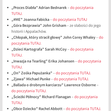
„Proces Diabła” Adrian Bednarek
–
do poczytania
TUTAJ.
„#ME” Joanna Fabicka
–
do poczytania TUTAJ
„Góra Bezprawia” John Grisham
– ze słabości do jego
historii i Appalachów.
„Chłopak, który stracił głowę” John Corey Whaley
–
do
poczytania TUTAJ.
„Dzieci Kartografa” Sarah McCoy
–
do poczytania
TUTAJ.
„Inwazja na Tearling” Erika Johansen
–
do poczytania
TUTAJ.
„On” Zośka Papużanka”
–
do poczytania TUTAJ.
„Zjawa” Michael Punke
–
do poczytania TUTAJ.
„Ballada o drobnym karciarzu” Lawrence Osborne
–
do poczytania TUTAJ.
„Ścieżki Północy” Richard Flanagan
–
do poczytania
TUTAJ.
„Obce Dziecko” Rachel Abbott
–
do poczytania TUTAJ.