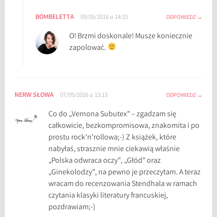
ż
BOMBELETTA
09/05/2016 o 14:15
ODPOWIEDZ
k
i
O! Brzmi doskonale! Musze koniecznie
m
zapolować.
i
e
s
i
NERW SŁOWA
07/05/2016 o 13:13
ODPOWIEDZ
ą
Co do „Vernona Subutex” – zgadzam się
c
całkowicie, bezkompromisowa, znakomita i po
a
prostu rock’n’rollowa;-) Z książek, które
,
nabyłaś, strasznie mnie ciekawią właśnie
p
„Polska odwraca oczy”, „Głód” oraz
o
„Ginekolodzy”, na pewno je przeczytam. A teraz
d
wracam do recenzowania Stendhala w ramach
s
czytania klasyki literatury francuskiej,
u
pozdrawiam;-)
m