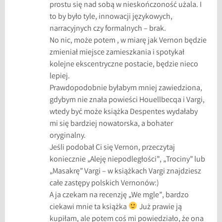
prostu się nad sobą w nieskończoność użala. I
to by było tyle, innowacji językowych,
narracyjnych czy formalnych – brak.
No nic, może potem , w miarę jak Vernon będzie
zmieniał miejsce zamieszkania i spotykał
kolejne ekscentryczne postacie, będzie nieco
lepiej.
Prawdopodobnie byłabym mniej zawiedziona,
gdybym nie znała powieści Houellbecqa i Vargi,
wtedy być może książka Despentes wydałaby
mi się bardziej nowatorska, a bohater
oryginalny.
Jeśli podobał Ci się Vernon, przeczytaj
koniecznie „Aleję niepodległości”, „Trociny” lub
„Masakrę” Vargi – w książkach Vargi znajdziesz
całe zastępy polskich Vernonów:)
A ja czekam na recenzję „We mgle”, bardzo
ciekawi mnie ta książka
Już prawie ją
kupiłam, ale potem coś mi powiedziało, że ona