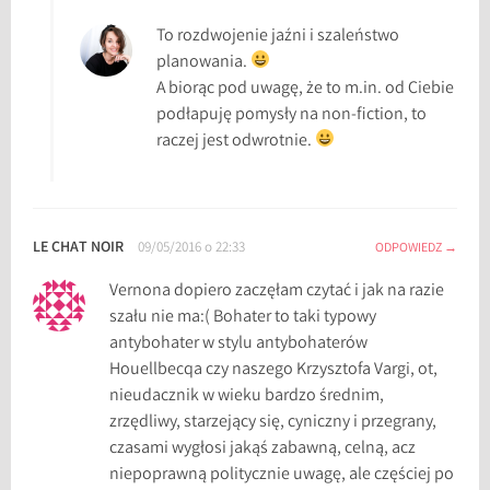
To rozdwojenie jaźni i szaleństwo
planowania.
A biorąc pod uwagę, że to m.in. od Ciebie
podłapuję pomysły na non-fiction, to
raczej jest odwrotnie.
LE CHAT NOIR
09/05/2016 o 22:33
ODPOWIEDZ
Vernona dopiero zaczęłam czytać i jak na razie
szału nie ma:( Bohater to taki typowy
antybohater w stylu antybohaterów
Houellbecqa czy naszego Krzysztofa Vargi, ot,
nieudacznik w wieku bardzo średnim,
zrzędliwy, starzejący się, cyniczny i przegrany,
czasami wygłosi jakąś zabawną, celną, acz
niepoprawną politycznie uwagę, ale częściej po