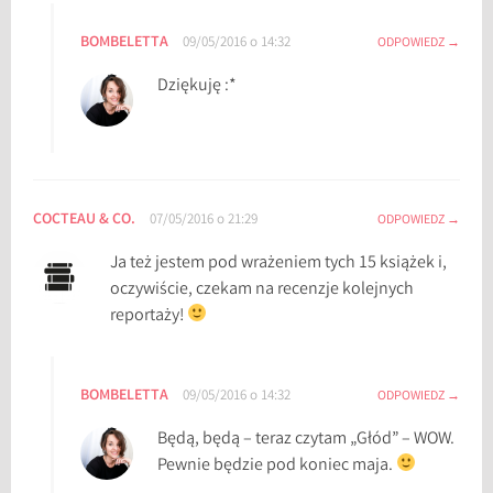
p
BOMBELETTA
09/05/2016 o 14:32
ODPOWIEDZ
u
p
Dziękuję :*
,
z
d
o
b
COCTEAU & CO.
07/05/2016 o 21:29
ODPOWIEDZ
y
c
Ja też jestem pod wrażeniem tych 15 książek i,
z
oczywiście, czekam na recenzje kolejnych
e
reportaży!
k
s
i
BOMBELETTA
09/05/2016 o 14:32
ODPOWIEDZ
ą
Będą, będą – teraz czytam „Głód” – WOW.
ż
Pewnie będzie pod koniec maja.
k