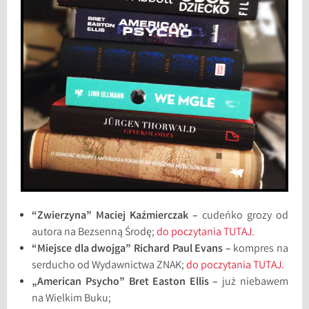
“Zwierzyna” Maciej Kaźmierczak –
cudeńko grozy od
autora na Bezsenną Środę;
do poczytania TUTAJ.
“Miejsce dla dwojga” Richard Paul Evans –
kompres na
serducho od Wydawnictwa ZNAK;
do poczytania TUTAJ.
„American Psycho” Bret Easton Ellis –
już niebawem
na Wielkim Buku;