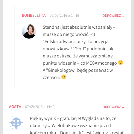
o
w
a
BOMBELETTA
09/05/2016 o 14:16
ODPOWIEDZ
n
Stendhal jest absolutnie wspaniały –
i
muszę do niego wrócić. <3
e
"Polska odwraca oczy" to pozycja
m
obowiązkowa! "Głód" podobnie, ale
i
musze ostrzec, że wymusza zmianę
e
punktu widzenia – co MEGA mocnego
s
A "Ginekologów" będę poznawać w
i
czerwcu.
ą
c
a
,
AGATA
07/05/2016 o 14:49
ODPOWIEDZ
W
i
Piękny wynik – gratulacje! Wygląda na to, że
e
ukończysz Wielobukowe wyznanie przed
l
końcem roku. „Dom sióstr” jest świetny – czytaj!