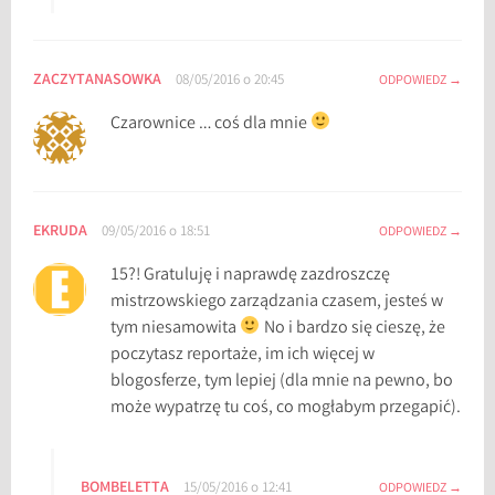
o
w
e
ZACZYTANASOWKA
08/05/2016 o 20:45
ODPOWIEDZ
Czarownice … coś dla mnie
EKRUDA
09/05/2016 o 18:51
ODPOWIEDZ
15?! Gratuluję i naprawdę zazdroszczę
mistrzowskiego zarządzania czasem, jesteś w
tym niesamowita
No i bardzo się cieszę, że
poczytasz reportaże, im ich więcej w
blogosferze, tym lepiej (dla mnie na pewno, bo
może wypatrzę tu coś, co mogłabym przegapić).
BOMBELETTA
15/05/2016 o 12:41
ODPOWIEDZ