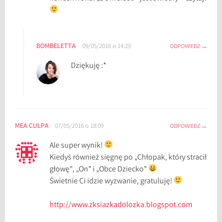
k
i
B
u
BOMBELETTA
09/05/2016 o 14:29
ODPOWIEDZ
k
Dziękuję :*
,
W
i
e
l
k
MEA CULPA
07/05/2016 o 18:09
ODPOWIEDZ
i
Ale super wynik!
B
Kiedyś również sięgnę po „Chłopak, który stracił
u
głowę”, „On” i „Obce Dziecko”
k
Świetnie Ci idzie wyzwanie, gratuluję!
,
w
http://www.zksiazkadolozka.blogspot.com
r
a