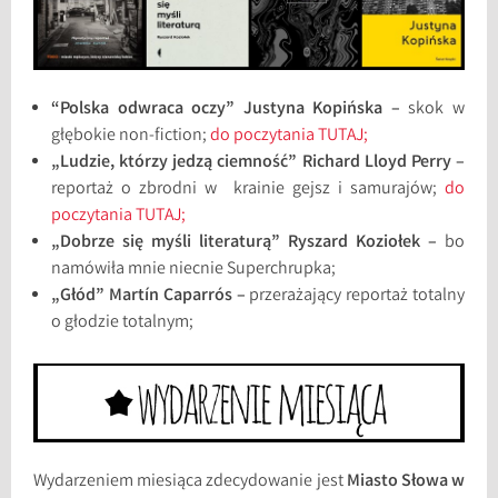
“Polska odwraca oczy” Justyna Kopińska –
skok w
głębokie non-fiction;
do poczytania TUTAJ;
„Ludzie, którzy jedzą ciemność” Richard Lloyd Perry –
reportaż o zbrodni w krainie gejsz i samurajów;
do
poczytania TUTAJ;
„Dobrze się myśli literaturą” Ryszard Koziołek –
bo
namówiła mnie niecnie Superchrupka;
„Głód” Martín Caparrós –
przerażający reportaż totalny
o głodzie totalnym;
Wydarzeniem miesiąca zdecydowanie jest
Miasto Słowa w