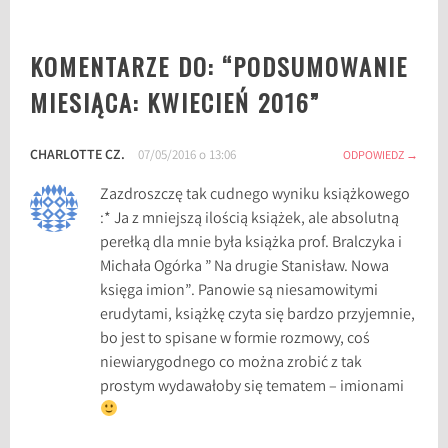
b
o
KOMENTARZE DO: “
PODSUMOWANIE
o
k
MIESIĄCA: KWIECIEŃ 2016
”
h
a
CHARLOTTE CZ.
u
07/05/2016 o 13:06
ODPOWIEDZ
l
Zazdroszczę tak cudnego wyniku książkowego
,
:* Ja z mniejszą ilością książek, ale absolutną
b
perełką dla mnie była książka prof. Bralczyka i
o
Michała Ogórka ” Na drugie Stanisław. Nowa
o
księga imion”. Panowie są niesamowitymi
k
erudytami, książkę czyta się bardzo przyjemnie,
s
bo jest to spisane w formie rozmowy, coś
,
niewiarygodnego co można zrobić z tak
k
prostym wydawałoby się tematem – imionami
s
i
ą