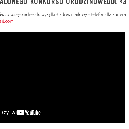
ZALONEGO KONKURSU URODZINOWEGO! <3
ów:
proszę o adres do wysyłki + adres mailowy + telefon dla kuriera
ail.com