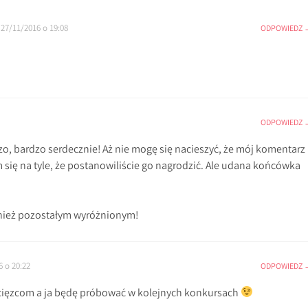
27/11/2016 o 19:08
ODPOWIEDZ
ODPOWIEDZ
zo, bardzo serdecznie! Aż nie mogę się nacieszyć, że mój komentarz
się na tyle, że postanowiliście go nagrodzić. Ale udana końcówka
nież pozostałym wyróżnionym!
6 o 20:22
ODPOWIEDZ
cięzcom a ja będę próbować w kolejnych konkursach