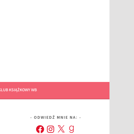
KLUB KSIĄŻKOWY WB
ODWIEDŹ MNIE NA:
Facebook
Instagram
X
Goodreads