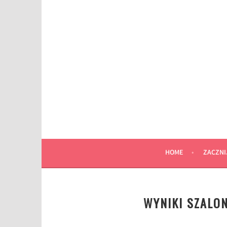
Przeskocz
do
wpisu
HOME
ZACZNI
WYNIKI SZALO