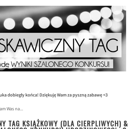
uka dobiegły końca! Dziękuję Wam za pyszną zabawę <3
szam Was na…
Y TAG KSIĄŻKOWY (DLA CIERPLIWYCH) &