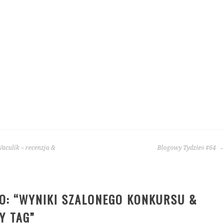
aculík – recenzja &
Blogowy Tydzień #64
: “
WYNIKI SZALONEGO KONKURSU &
Y TAG
”