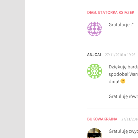
l
DEGUSTATORKA KSIAZEK
i
t
Gratulacje :*
e
r
a
c
ANJOAI
27/11/2016 o 19:26
k
i
Dziękuję bard
,
spodobał Wam 
b
dnia!
o
o
Gratuluję rów
k
t
u
BUKOWAKRAINA
27/11/201
b
Gratuluję zwy
e
,