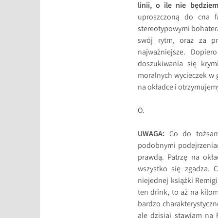
linii, o ile nie będzi
uproszczoną do cna fa
stereotypowymi bohatera
swój rytm, oraz za pr
najważniejsze. Dopie
doszukiwania się krymi
moralnych wycieczek w gł
na okładce i otrzymujemy 
O.
UWAGA:
Co do tożsamo
podobnymi podejrzeniami
prawdą. Patrzę na okła
wszystko się zgadza. 
niejednej książki Remig
ten drink, to aż na kil
bardzo charakterystyczn
ale dzisiaj stawiam na 