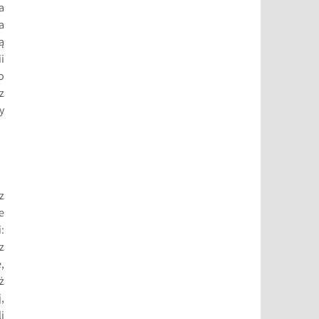
a
a
ą
i
o
z
y
z
e
:
z
,
ż
,
i