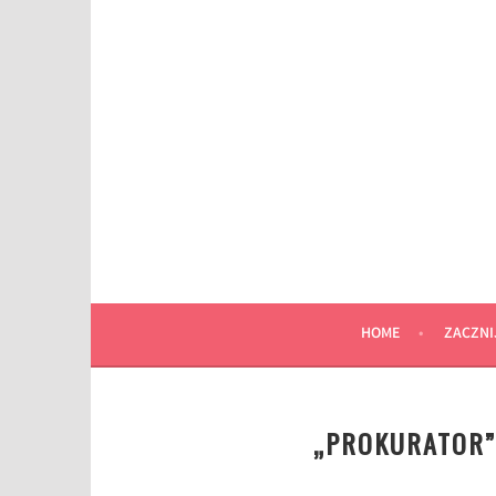
Przeskocz
do
wpisu
HOME
ZACZNI
„PROKURATOR”