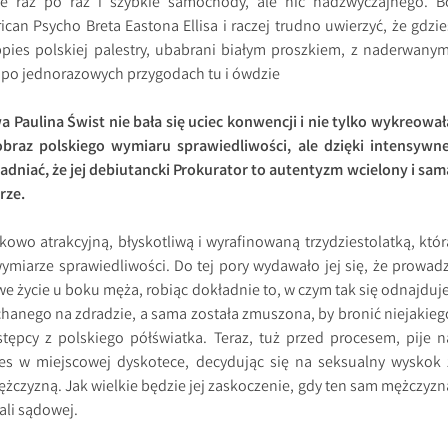
e raz po raz i szybkie samochody, ale nic nadzwyczajnego. B
rican Psycho Breta Eastona Ellisa i raczej trudno uwierzyć, że gdzie
uppies polskiej palestry, ubabrani białym proszkiem, z naderwanym
po jednorazowych przygodach tu i ówdzie
 Paulina Świst nie bała się uciec konwencji i nie tylko wykreował
obraz polskiego wymiaru sprawiedliwości, ale dzięki intensywne
adniać, że jej debiutancki Prokurator to autentyzm wcielony i sam
rze.
kowo atrakcyjną, błyskotliwą i wyrafinowaną trzydziestolatką, któr
wymiarze sprawiedliwości. Do tej pory wydawało jej się, że prowadz
we życie u boku męża, robiąc dokładnie to, w czym tak się odnajduje
ochanego na zdradzie, a sama została zmuszona, by bronić niejakieg
tępcy z polskiego półświatka. Teraz, tuż przed procesem, pije n
es w miejscowej dyskotece, decydując się na seksualny wyskok 
czyzną. Jak wielkie będzie jej zaskoczenie, gdy ten sam mężczyzn
ali sądowej.