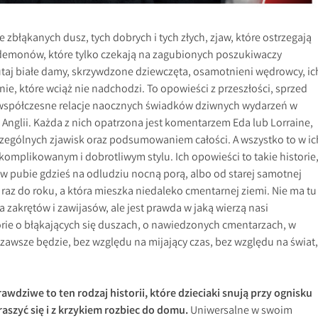
e zbłąkanych dusz, tych dobrych i tych złych, zjaw, które ostrzegają
e demonów, które tylko czekają na zagubionych poszukiwaczy
tutaj białe damy, skrzywdzone dziewczęta, osamotnieni wędrowcy, ic
ie, które wciąż nie nadchodzi. To opowieści z przeszłości, sprzed
że współczesne relacje naocznych świadków dziwnych wydarzeń w
Anglii. Każda z nich opatrzona jest komentarzem Eda lub Lorraine,
zególnych zjawisk oraz podsumowaniem całości. A wszystko to w ic
omplikowanym i dobrotliwym stylu. Ich opowieści to takie historie
w pubie gdzieś na odludziu nocną porą, albo od starej samotnej
y raz do roku, a która mieszka niedaleko cmentarnej ziemi. Nie ma tu
 zakrętów i zawijasów, ale jest prawda w jaką wierzą nasi
orie o błąkających się duszach, o nawiedzonych cmentarzach, w
ć zawsze będzie, bez względu na mijający czas, bez względu na świat,
awdziwe to ten rodzaj historii, które dzieciaki snują przy ognisku
aszyć się i z krzykiem rozbiec do domu.
Uniwersalne w swoim