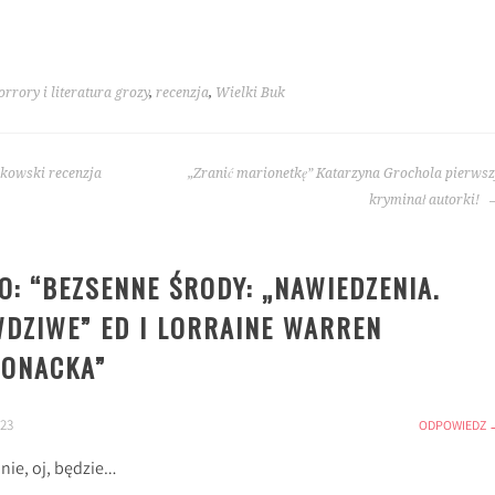
rrory i literatura grozy
,
recenzja
,
Wielki Buk
rkowski recenzja
„Zranić marionetkę” Katarzyna Grochola pierwsz
kryminał autorki!
: “
BEZSENNE ŚRODY: „NAWIEDZENIA.
WDZIWE” ED I LORRAINE WARREN
RONACKA
”
:23
ODPOWIEDZ
nie, oj, będzie…