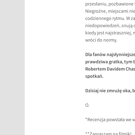
przesłaniu, pozbawione 
Niegroźne, miejscami niep
codziennego rytmu. W za
niedopowiedzeń, snują o
kiedy jest najstraszniej,
wróci do normy.
Dla fanów najsłynniejs
prawdziwa gratka, tym b
Robertem Davidem Chase
spotkań.
Dzisiaj nie zmrużę oka, 
O.
*Recenzja powstała we 
**Zapraszam na filmik!