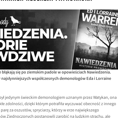
 błąkają się po ziemskim padole w opowieściach Nawiedzenia.
y najsłynniejszych współczesnych demonologów Eda i Lorraine
n był jedynym świeckim demonologiem uznanym przez Watykan, ona
łe zdolności, dzięki którym potrafiła wyczuwać obecność z innego
 parę za oszustów, spryciarzy, którzy w erze największego
w Zjednoczonych postanowili zarobić na ludzkim strachu, ale