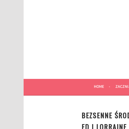
Przeskocz
do
wpisu
HOME
ZACZNI
BEZSENNE ŚROD
ED I LORRAIN