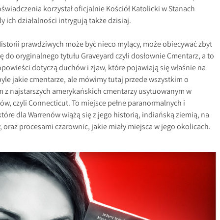
oświadczenia korzystał oficjalnie Kościół Katolicki w Stanach
ich działalności intrygują także dzisiaj.
Historii prawdziwych może być nieco mylący, może obiecywać zbyt
ię do oryginalnego tytułu Graveyard czyli dosłownie Cmentarz, a to
 opowieści dotyczą duchów i zjaw, które pojawiają się właśnie na
 byle jakie cmentarze, ale mówimy tutaj przede wszystkim o
m z najstarszych amerykańskich cmentarzy usytuowanym w
w, czyli Connecticut. To miejsce pełne paranormalnych i
tóre dla Warrenów wiążą się z jego historią, indiańską ziemią, na
, oraz procesami czarownic, jakie miały miejsca w jego okolicach.