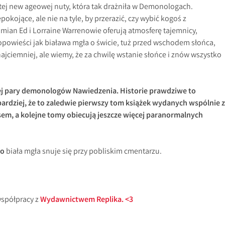
tej new ageowej nuty, która tak drażniła w Demonologach.
okojące, ale nie na tyle, by przerazić, czy wybić kogoś z
mian Ed i Lorraine Warrenowie oferują atmosferę tajemnicy,
powieści jak biaława mgła o świcie, tuż przed wschodem słońca,
 najciemniej, ale wiemy, że za chwilę wstanie słońce i znów wszystko
zej pary demonologów Nawiedzenia. Historie prawdziwe to
ardziej, że to zaledwie pierwszy tom książek wydanych wspólnie z
m, a kolejne tomy obiecują jeszcze więcej paranormalnych
bo
biała mgła snuje się przy pobliskim cmentarzu.
współpracy z
Wydawnictwem Replika. <3