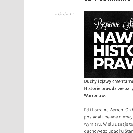
03/07/2019
Duchy i zjawy cmentarne
Historie prawdziwe par
Warrenów.
Ed i Lorraine Warren. O
posiadała pewne niezwyk
wymiaru. Wielu uznaje tę
duchowego upadku Stanó