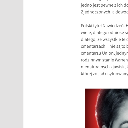
jedno jest pewne z ich d
Zjednoczonych, a dowody 
Polski tytuł Nawiedzeń. 
wiele, dlatego odniosę s
dlatego, że wszystkie te
cmentarzach. I nie są to
cmentarzu Union, jedny
rodzinnym stanie Warrenó
nienaturalnych zjawisk, k
której został usytuowany