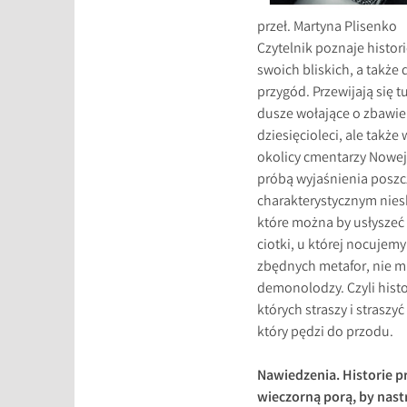
przeł. Martyna Plisenko
Czytelnik poznaje histori
swoich bliskich, a takż
przygód. Przewijają się 
dusze wołające o zbawien
dziesięcioleci, ale tak
okolicy cmentarzy Nowej 
próbą wyjaśnienia poszc
charakterystycznym niesk
które można by usłyszeć 
ciotki, u której nocujem
zbędnych metafor, nie ma
demonolodzy. Czyli hist
których straszy i straszy
który pędzi do przodu.
Nawiedzenia. Historie pr
wieczorną porą, by nastr