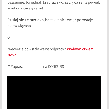
bezsennie, bo jednak ta sprawa wciąż zrywa sen z powiek.
Przekonajcie się sami!
Dzisiaj nie zmrużę oka, bo
tajemnica wciąż pozostaje
nierozwiązana.
O.
*Recenzja powstała we współpracy z
Wydawnictwem
Mova.
**Zapraszam na film i na KONKURS!