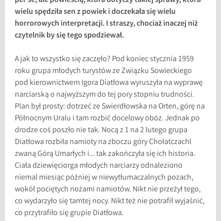
per se, ale powieścią, która dotyczy takiej sprawy, która
wielu spędziła sen z powiek i doczekała się wielu
horrorowych interpretacji. I straszy, chociaż inaczej niż
czytelnik by się tego spodziewał.
A jak to wszystko się zaczęło? Pod koniec stycznia 1959
roku grupa młodych turystów ze Związku Sowieckiego
pod kierownictwem Igora Diatłowa wyruszyła na wyprawę
narciarską o najwyższym do tej pory stopniu trudności.
Plan był prosty: dotrzeć ze Swierdłowska na Orten, górę na
Północnym Uralu i tam rozbić docelowy obóz. Jednak po
drodze coś poszło nie tak. Nocą z 1 na 2 lutego grupa
Diatłowa rozbiła namioty na zboczu góry Chołatczachl
zwaną Górą Umarłych i… tak zakończyła się ich historia.
Ciała dziewięciorga młodych narciarzy odnaleziono
niemal miesiąc później w niewytłumaczalnych pozach,
wokół pociętych nożami namiotów. Nikt nie przeżył tego,
co wydarzyło się tamtej nocy. Nikt też nie potrafił wyjaśnić,
co przytrafiło się grupie Diatłowa.