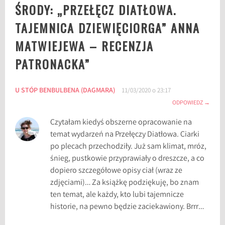
ŚRODY: „PRZEŁĘCZ DIATŁOWA.
a
TAJEMNICA DZIEWIĘCIORGA” ANNA
t
w
MATWIEJEWA – RECENZJA
i
PATRONACKA
”
e
j
e
U STÓP BENBULBENA (DAGMARA)
11/03/2020 o 23:17
w
ODPOWIEDZ
a
,
Czytałam kiedyś obszerne opracowanie na
b
temat wydarzeń na Przełęczy Diatłowa. Ciarki
l
po plecach przechodziły. Już sam klimat, mróz,
o
śnieg, pustkowie przyprawiały o dreszcze, a co
g
dopiero szczegółowe opisy ciał (wraz ze
o
zdjęciami)… Za książkę podziękuję, bo znam
k
ten temat, ale każdy, kto lubi tajemnicze
s
historie, na pewno będzie zaciekawiony. Brrr…
i