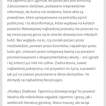
ma tajemniczych zgonów, wszystko jest pod kontrolą.
Zatuszowano śledztwo, podawano nieprawdziwe
informacje, do końca nie wiadomo, które akta są
prawdziwe, które spreparowane na potrzeby opinii
publicznej. I ta dezinformacja, która wypływa na kartach
powieści Matwiejewej najbardziej przeraża, bo przecież na
tej nieszczęsnej górze życie straciło dziewięcioro młodych
ludzi. Bez względu na to, czy zostali pożarci przez
niedźwiedzie, porwani przez kosmitów, napadnięci przez
ludzi gór, zmieceni przez nietypową lawinę czy porażeni
promieniowaniem z eksperymentalnej rakiety – oni zginęli
i tej śmierci już nikt nie cofnie. Żadna teoria, nawet
najbardziej pokręcona, nie przywróci im życia, a prawda i
tak już na zawsze pozostanie w sferze domysłów. I te
domysły są najbardziej fascynujące.
„Przełęcz Diatłowa. Tajemnica dziewięciorga” to powieść
idealna dla miłośników zagadek, tajemnic i grozy, jak i
wielbicieli literatury górskiej. Nieco inaczej, ale wciąż