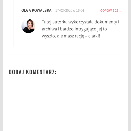
ą
ż
OLGA KOWALSKA
17/03/2020 o 16:04
ODPOWIEDZ
k
Tutaj autorka wykorzystała dokumenty i
a
archiwa i bardzo intrygująco jej to
c
wyszło, ale masz rację – ciarki!
h
,
P
r
z
DODAJ KOMENTARZ:
e
ł
ę
c
z
D
i
a
t