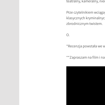
teatralny, kameralny, ni
Prze czytelnikiem wciąga
klasycznych kryminalnych
zbrodnicznym twistem.
O.
*Recenzja powstała we 
**Zapraszam na film i n