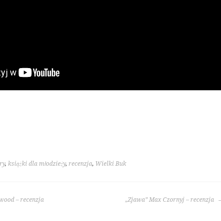
ry
,
książki dla młodzieży
,
recenzja
,
Wielki Buk
wood – recenzja
„Zjawa” Max Czornyj – recenzja