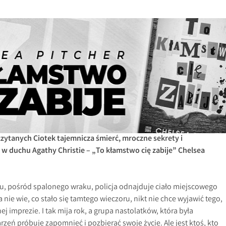
ytanych Ciotek tajemnicza śmierć, mroczne sekrety i
 duchu Agathy Christie – „To kłamstwo cię zabije” Chelsea
, pośród spalonego wraku, policja odnajduje ciało miejscowego
 nie wie, co stało się tamtego wieczoru, nikt nie chce wyjawić tego,
j imprezie. I tak mija rok, a grupa nastolatków, która była
eń próbuje zapomnieć i pozbierać swoje życie. Ale jest ktoś, kto