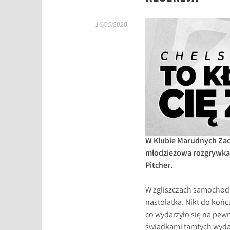
16/05/2020
W Klubie Marudnych Zacz
młodzieżowa rozgrywka w
Pitcher.
W zgliszczach samochodu
nastolatka. Nikt do końca
co wydarzyło się na pewne
świadkami tamtych wydarz