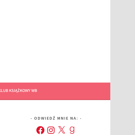
KLUB KSIĄŻKOWY WB
ODWIEDŹ MNIE NA:
Facebook
Instagram
X
Goodreads