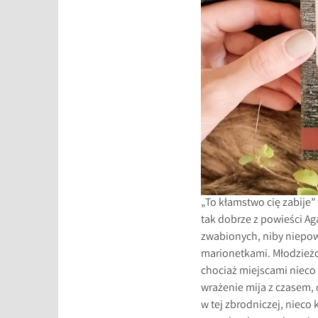
„To kłamstwo cię zabije
tak dobrze z powieści Ag
zwabionych, niby niepowi
marionetkami. Młodzieżo
chociaż miejscami nieco
wrażenie mija z czasem, 
w tej zbrodniczej, nieco