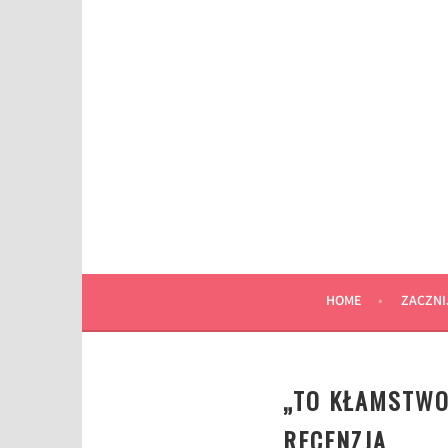
Przeskocz
do
wpisu
HOME
ZACZNI
„TO KŁAMSTWO 
RECENZJA