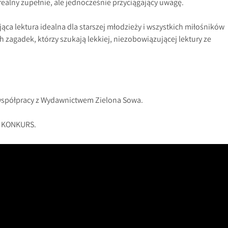
erealny zupełnie, ale jednocześnie przyciągający uwagę.
jąca lektura idealna dla starszej młodzieży i wszystkich miłośników
 zagadek, którzy szukają lekkiej, niezobowiązującej lektury ze
współpracy z Wydawnictwem Zielona Sowa.
a KONKURS.