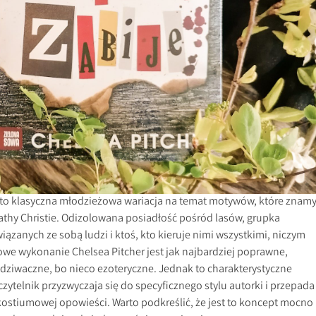
” to klasyczna młodzieżowa wariacja na temat motywów, które znam
athy Christie. Odizolowana posiadłość pośród lasów, grupka
ązanych ze sobą ludzi i ktoś, kto kieruje nimi wszystkimi, niczym
we wykonanie Chelsea Pitcher jest jak najbardziej poprawne,
 dziwaczne, bo nieco ezoteryczne. Jednak to charakterystyczne
czytelnik przyzwyczaja się do specyficznego stylu autorki i przepada
 kostiumowej opowieści. Warto podkreślić, że jest to koncept mocno