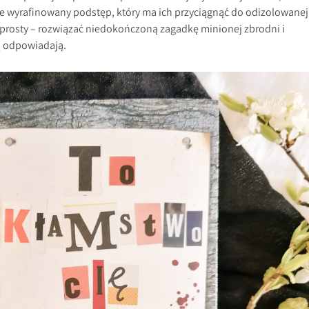
uje wyrafinowany podstęp, który ma ich przyciągnąć do odizolowanej
st prosty – rozwiązać niedokończoną zagadkę minionej zbrodni i
ią odpowiadają.