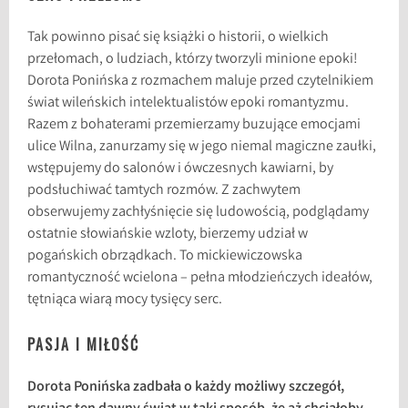
Tak powinno pisać się książki o historii, o wielkich
przełomach, o ludziach, którzy tworzyli minione epoki!
Dorota Ponińska z rozmachem maluje przed czytelnikiem
świat wileńskich intelektualistów epoki romantyzmu.
Razem z bohaterami przemierzamy buzujące emocjami
ulice Wilna, zanurzamy się w jego niemal magiczne zaułki,
wstępujemy do salonów i ówczesnych kawiarni, by
podsłuchiwać tamtych rozmów. Z zachwytem
obserwujemy zachłyśnięcie się ludowością, podglądamy
ostatnie słowiańskie wzloty, bierzemy udział w
pogańskich obrządkach. To mickiewiczowska
romantyczność wcielona – pełna młodzieńczych ideałów,
tętniąca wiarą mocy tysięcy serc.
PASJA I MIŁOŚĆ
Dorota Ponińska zadbała o każdy możliwy szczegół,