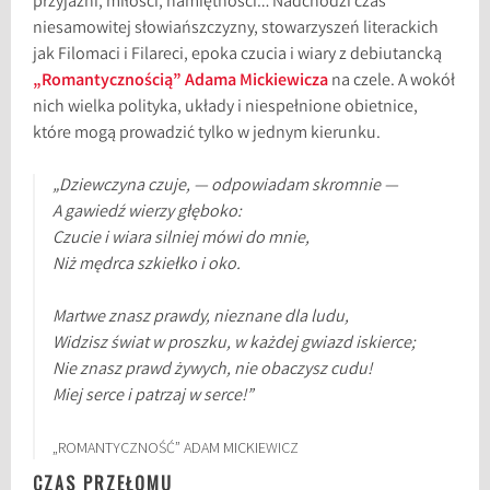
przyjaźni, miłości, namiętności… Nadchodzi czas
niesamowitej słowiańszczyzny, stowarzyszeń literackich
jak Filomaci i Filareci, epoka czucia i wiary z debiutancką
„Romantycznością” Adama Mickiewicza
na czele. A wokół
nich wielka polityka, układy i niespełnione obietnice,
które mogą prowadzić tylko w jednym kierunku.
„Dziewczyna czuje, — odpowiadam skromnie —
A gawiedź wierzy głęboko:
Czucie i wiara silniej mówi do mnie,
Niż mędrca szkiełko i oko.
Martwe znasz prawdy, nieznane dla ludu,
Widzisz świat w proszku, w każdej gwiazd iskierce;
Nie znasz prawd żywych, nie obaczysz cudu!
Miej serce i patrzaj w serce!”
„ROMANTYCZNOŚĆ” ADAM MICKIEWICZ
CZAS PRZEŁOMU