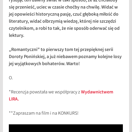
rysując ten dawny świat w taki sposób, że aż chciałoby
się przenieść, uciec w czasie choćby na chwilę. Widać w
jej opowieści historyczną pasję, czuć głęboką miłość do
literatury, widać olbrzymią wiedzę, której nie szczędzi
czytelnikom, a robi to tak, że nie sposób oderwać się od
lektury.
„Romantyczni” to pierwszy tom tej przepięknej serii
Doroty Ponińskiej, a już niebawem poznamy kolejne losy
jej wyjątkowych bohaterów. Warto!
O.
*Recenzja powstała we współpracy z
Wydawnictwem
LIRA.
**Zapraszam na film i na KONKURS!