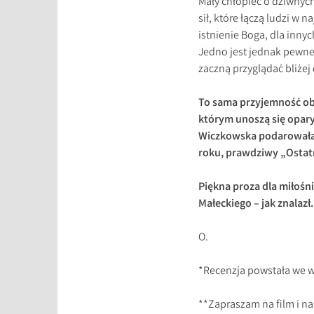
Mały chłopiec o dziwnyc
sił, które łączą ludzi w
istnienie Boga, dla innyc
Jedno jest jednak pewne 
zaczną przyglądać bliżej 
To sama przyjemność o
którym unoszą się opar
Wiczkowska podarowała 
roku, prawdziwy „Ostat
Piękna proza dla miłośn
Małeckiego – jak znalazł.
O.
*Recenzja powstała we w
**Zapraszam na film i n