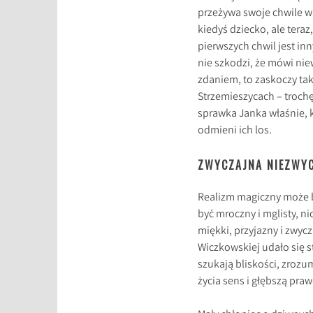
przeżywa swoje chwile wi
kiedyś dziecko, ale tera
pierwszych chwil jest inn
nie szkodzi, że mówi nie
zdaniem, to zaskoczy tak 
Strzemieszycach – trochę
sprawka Janka właśnie, k
odmieni ich los.
ZWYCZAJNA NIEZWY
Realizm magiczny może by
być mroczny i mglisty, n
miękki, przyjazny i zwycz
Wiczkowskiej udało się s
szukają bliskości, zrozu
życia sens i głębszą praw