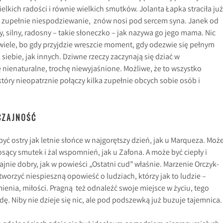
elkich radości i równie wielkich smutków. Jolanta Łapka straciła już
z, zupełnie niespodziewanie, znów nosi pod sercem syna. Janek od
y, silny, radosny – takie słoneczko – jak nazywa go jego mama. Nic
wiele, bo gdy przyjdzie wreszcie moment, gdy odezwie się pełnym
siebie, jak innych. Dziwne rzeczy zaczynają się dziać w
 nienaturalne, trochę niewyjaśnione. Możliwe, że to wszystko
tóry nieopatrznie połączy kilka zupełnie obcych sobie osób i
CZAJNOŚĆ
ć ostry jak letnie słońce w najgorętszy dzień, jak u Marqueza. Moż
iosący smutek i żal wspomnień, jak u Zafona. A może być ciepły i
ajnie dobry, jak w powieści „Ostatni cud” właśnie. Marzenie Orczyk-
tworzyć niespieszną opowieść o ludziach, którzy jak to ludzie –
mienia, miłości. Pragną też odnaleźć swoje miejsce w życiu, tego
dę. Niby nie dzieje się nic, ale pod podszewką już buzuje tajemnica.