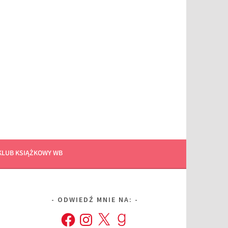
KLUB KSIĄŻKOWY WB
ODWIEDŹ MNIE NA:
Facebook
Instagram
X
Goodreads