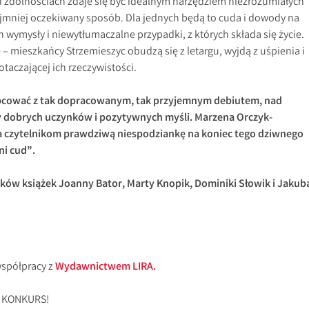
h zdolnościach zdaje się być idealnym narzędziem niezrozumiałych
 najmniej oczekiwany sposób. Dla jednych będą to cuda i dowody na
h wymysły i niewytłumaczalne przypadki, z których składa się życie.
– mieszkańcy Strzemieszyc obudzą się z letargu, wyjdą z uśpienia i
otaczającej ich rzeczywistości.
bcować z tak dopracowanym, tak przyjemnym debiutem, nad
y dobrych uczynków i pozytywnych myśli. Marzena Orczyk-
czytelnikom prawdziwą niespodziankę na koniec tego dziwnego
ni cud”.
ików książek Joanny Bator, Marty Knopik, Dominiki Słowik i Jakub
spółpracy z
Wydawnictwem LIRA.
a KONKURS!