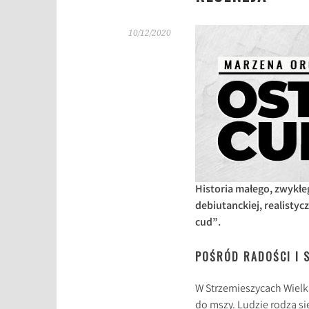
10/12/2020
Historia małego, zwykłe
debiutanckiej, realisty
cud”.
POŚRÓD RADOŚCI I
W Strzemieszycach Wielki
do mszy. Ludzie rodzą się