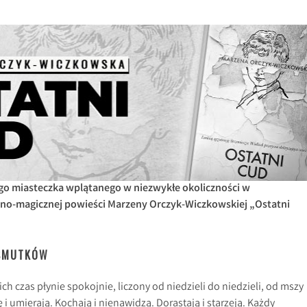
go miasteczka wplątanego w niezwykłe okoliczności w
czno-magicznej powieści Marzeny Orczyk-Wiczkowskiej „Ostatni
 SMUTKÓW
ch czas płynie spokojnie, liczony od niedzieli do niedzieli, od mszy
 i umierają. Kochają i nienawidzą. Dorastają i starzeją. Każdy