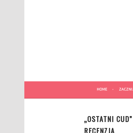
Przeskocz
do
wpisu
HOME
ZACZNI
„OSTATNI CUD
RECENZJA