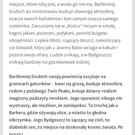
miejsce, które niby jest, a wcale go nie ma. Bartłomiej
Grubich po mistrzowsku buduje złowrogą atmosferę,
osacza swoich bohaterów i tym samym osacza samego
czytelnika. Zanurzamy się w „Końcu” niczym w smołę,
bagno jakieś, pożerani, połykani, pośród bulgotu
obojętności. Lepkie błoto, siąpiący deszcz, niekończący
się listopad, który jak u Joanny Bator wciąga w kałuże i
pożera swoje ofiary. Ludzie znikają, a w Bydgoszczy
znikają bardziej niż gdziekolwiek indziej.
Bartłomiej Grubich swoją powieścią oscyluje na
granicach gatunków – bawi się grozą, buduje atmosferę
rodem z polskiego Twin Peaks, kreuje dziwny realizm
magiczny podszyty mrokiem. Jego opowieść nikogo nie
wystraszy, ale możliwe, że zaniepokoi. To trochę jak u
Barkera, gdzie ożywają ulice, a miasto to głodna
olbrzymka. Jego Bydgoszcz to sączący się cień, to
diabelski sen, to miejsce na doskonały koniec świata. Po
prostu.