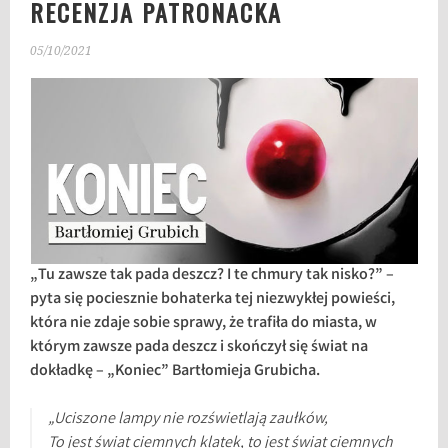
RECENZJA PATRONACKA
05/10/2021
„Tu zawsze tak pada deszcz? I te chmury tak nisko?” –
pyta się pociesznie bohaterka tej niezwykłej powieści,
która nie zdaje sobie sprawy, że trafiła do miasta, w
którym zawsze pada deszcz i skończył się świat na
dokładkę – „Koniec” Bartłomieja Grubicha.
„Uciszone lampy nie rozświetlają zaułków,
To jest świat ciemnych klatek, to jest świat ciemnych