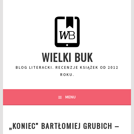
Przeskocz
do
wpisu
WIELKI BUK
BLOG LITERACKI. RECENZJE KSIĄŻEK OD 2012
ROKU.
MENU
„KONIEC” BARTŁOMIEJ GRUBICH –