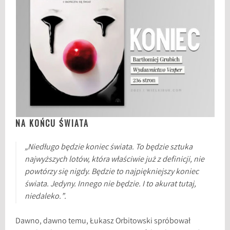
NA KOŃCU ŚWIATA
„Niedługo będzie koniec świata. To będzie sztuka
najwyższych lotów, która właściwie już z definicji, nie
powtórzy się nigdy. Będzie to najpiękniejszy koniec
świata. Jedyny. Innego nie będzie. I to akurat tutaj,
niedaleko.”.
Dawno, dawno temu, Łukasz Orbitowski spróbował