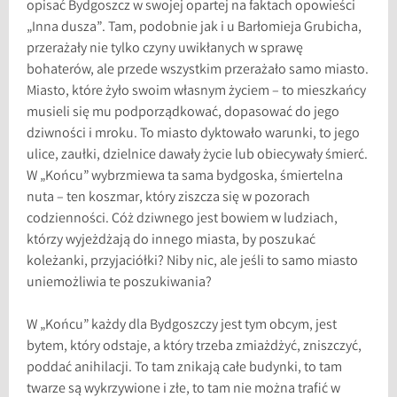
opisać Bydgoszcz w swojej opartej na faktach opowieści
„Inna dusza”. Tam, podobnie jak i u Barłomieja Grubicha,
przerażały nie tylko czyny uwikłanych w sprawę
bohaterów, ale przede wszystkim przerażało samo miasto.
Miasto, które żyło swoim własnym życiem – to mieszkańcy
musieli się mu podporządkować, dopasować do jego
dziwności i mroku. To miasto dyktowało warunki, to jego
ulice, zaułki, dzielnice dawały życie lub obiecywały śmierć.
W „Końcu” wybrzmiewa ta sama bydgoska, śmiertelna
nuta – ten koszmar, który ziszcza się w pozorach
codzienności. Cóż dziwnego jest bowiem w ludziach,
którzy wyjeżdżają do innego miasta, by poszukać
koleżanki, przyjaciółki? Niby nic, ale jeśli to samo miasto
uniemożliwia te poszukiwania?
W „Końcu” każdy dla Bydgoszczy jest tym obcym, jest
bytem, który odstaje, a który trzeba zmiażdżyć, zniszczyć,
poddać anihilacji. To tam znikają całe budynki, to tam
twarze są wykrzywione i złe, to tam nie można trafić w