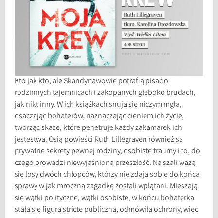
Kto jak kto, ale Skandynawowie potrafią pisać o
rodzinnych tajemnicach i zakopanych głęboko brudach,
jak nikt inny. W ich książkach snują się niczym mgła,
osaczając bohaterów, naznaczając cieniem ich życie,
tworząc skazę, które penetruje każdy zakamarek ich
jestestwa. Osią powieści Ruth Lillegraven również są
prywatne sekrety pewnej rodziny, osobiste traumy i to, do
czego prowadzi niewyjaśniona przeszłość. Na szali ważą
się losy dwóch chłopców, którzy nie zdają sobie do końca
sprawy w jak mroczną zagadkę zostali wplątani. Mieszają
się wątki polityczne, wątki osobiste, w końcu bohaterka
stała się figurą stricte publiczną, odmówiła ochrony, więc