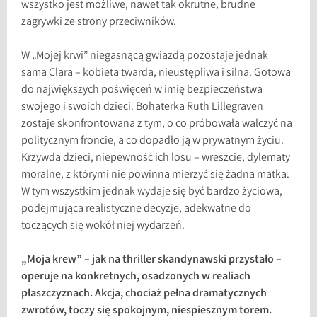
wszystko jest możliwe, nawet tak okrutne, brudne
zagrywki ze strony przeciwników.
W „Mojej krwi” niegasnącą gwiazdą pozostaje jednak
sama Clara – kobieta twarda, nieustępliwa i silna. Gotowa
do największych poświęceń w imię bezpieczeństwa
swojego i swoich dzieci. Bohaterka Ruth Lillegraven
zostaje skonfrontowana z tym, o co próbowała walczyć na
politycznym froncie, a co dopadło ją w prywatnym życiu.
Krzywda dzieci, niepewność ich losu – wreszcie, dylematy
moralne, z którymi nie powinna mierzyć się żadna matka.
W tym wszystkim jednak wydaje się być bardzo życiowa,
podejmująca realistyczne decyzje, adekwatne do
toczących się wokół niej wydarzeń.
„Moja krew” – jak na thriller skandynawski przystało –
operuje na konkretnych, osadzonych w realiach
płaszczyznach. Akcja, chociaż pełna dramatycznych
zwrotów, toczy się spokojnym, niespiesznym torem.