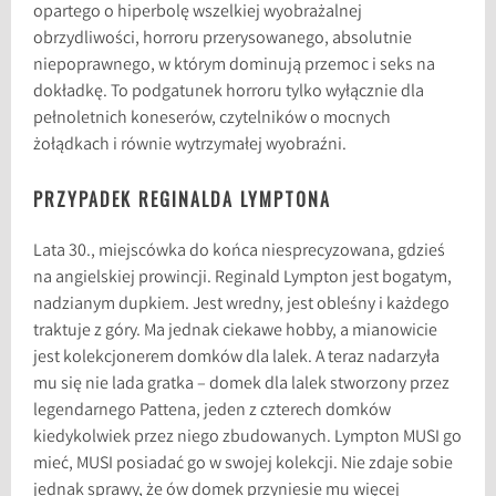
opartego o hiperbolę wszelkiej wyobrażalnej
obrzydliwości, horroru przerysowanego, absolutnie
niepoprawnego, w którym dominują przemoc i seks na
dokładkę. To podgatunek horroru tylko wyłącznie dla
pełnoletnich koneserów, czytelników o mocnych
żołądkach i równie wytrzymałej wyobraźni.
PRZYPADEK REGINALDA LYMPTONA
Lata 30., miejscówka do końca niesprecyzowana, gdzieś
na angielskiej prowincji. Reginald Lympton jest bogatym,
nadzianym dupkiem. Jest wredny, jest obleśny i każdego
traktuje z góry. Ma jednak ciekawe hobby, a mianowicie
jest kolekcjonerem domków dla lalek. A teraz nadarzyła
mu się nie lada gratka – domek dla lalek stworzony przez
legendarnego Pattena, jeden z czterech domków
kiedykolwiek przez niego zbudowanych. Lympton MUSI go
mieć, MUSI posiadać go w swojej kolekcji. Nie zdaje sobie
jednak sprawy, że ów domek przyniesie mu więcej