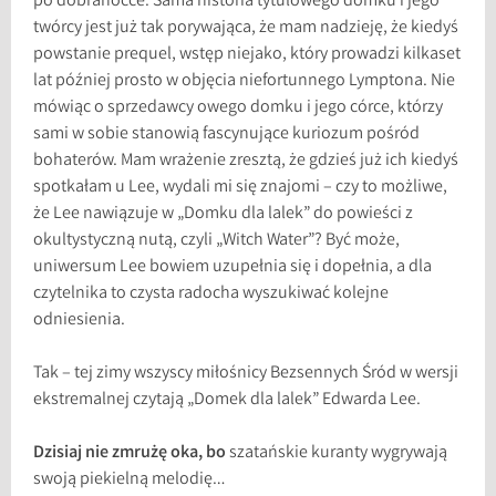
po dobranocce. Sama historia tytułowego domku i jego
twórcy jest już tak porywająca, że mam nadzieję, że kiedyś
powstanie prequel, wstęp niejako, który prowadzi kilkaset
lat później prosto w objęcia niefortunnego Lymptona. Nie
mówiąc o sprzedawcy owego domku i jego córce, którzy
sami w sobie stanowią fascynujące kuriozum pośród
bohaterów. Mam wrażenie zresztą, że gdzieś już ich kiedyś
spotkałam u Lee, wydali mi się znajomi – czy to możliwe,
że Lee nawiązuje w „Domku dla lalek” do powieści z
okultystyczną nutą, czyli „Witch Water”? Być może,
uniwersum Lee bowiem uzupełnia się i dopełnia, a dla
czytelnika to czysta radocha wyszukiwać kolejne
odniesienia.
Tak – tej zimy wszyscy miłośnicy Bezsennych Śród w wersji
ekstremalnej czytają „Domek dla lalek” Edwarda Lee.
Dzisiaj nie zmrużę oka, bo
szatańskie kuranty wygrywają
swoją piekielną melodię…