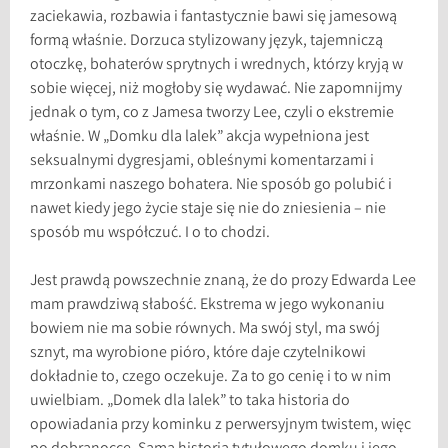
zaciekawia, rozbawia i fantastycznie bawi się jamesową
formą właśnie. Dorzuca stylizowany język, tajemniczą
otoczkę, bohaterów sprytnych i wrednych, którzy kryją w
sobie więcej, niż mogłoby się wydawać. Nie zapomnijmy
jednak o tym, co z Jamesa tworzy Lee, czyli o ekstremie
właśnie. W „Domku dla lalek” akcja wypełniona jest
seksualnymi dygresjami, obleśnymi komentarzami i
mrzonkami naszego bohatera. Nie sposób go polubić i
nawet kiedy jego życie staje się nie do zniesienia – nie
sposób mu współczuć. I o to chodzi.
Jest prawdą powszechnie znaną, że do prozy Edwarda Lee
mam prawdziwą słabość. Ekstrema w jego wykonaniu
bowiem nie ma sobie równych. Ma swój styl, ma swój
sznyt, ma wyrobione pióro, które daje czytelnikowi
dokładnie to, czego oczekuje. Za to go cenię i to w nim
uwielbiam. „Domek dla lalek” to taka historia do
opowiadania przy kominku z perwersyjnym twistem, więc