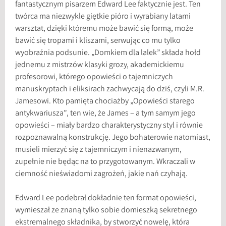
fantastycznym pisarzem Edward Lee faktycznie jest. Ten
twórca ma niezwykle giętkie pióro i wyrabiany latami
warsztat, dzięki któremu może bawić się formą, może
bawić się tropami i kliszami, serwując co mu tylko
wyobraźnia podsunie. „Domkiem dla lalek” składa hołd
jednemu z mistrzów klasyki grozy, akademickiemu
profesorowi, którego opowieści o tajemniczych
manuskryptach i eliksirach zachwycają do dziś, czyli M.R.
Jamesowi. Kto pamięta chociażby „Opowieści starego
antykwariusza”, ten wie, że James – a tym samym jego
opowieści – miały bardzo charakterystyczny styl i równie
rozpoznawalną konstrukcję. Jego bohaterowie natomiast,
musieli mierzyć się z tajemniczym i nienazwanym,
zupełnie nie będąc na to przygotowanym. Wkraczali w
ciemność nieświadomi zagrożeń, jakie nań czyhają.
Edward Lee podebrał dokładnie ten format opowieści,
wymieszał ze znaną tylko sobie domieszką sekretnego
ekstremalnego składnika, by stworzyć nowelę, która