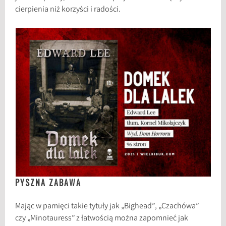
cierpienia niż korzyści i radości.
PYSZNA ZABAWA
Mając w pamięci takie tytuły jak „Bighead”, „Czachówa”
czy „Minotauress” z łatwością można zapomnieć jak