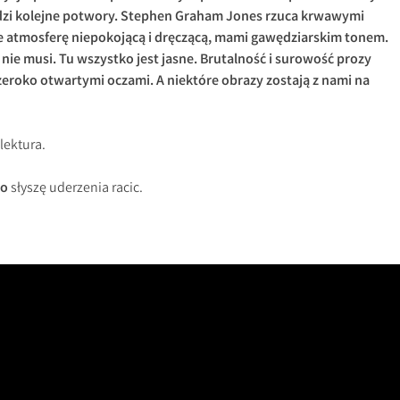
odzi kolejne potwory. Stephen Graham Jones rzuca krwawymi
e atmosferę niepokojącą i dręczącą, mami gawędziarskim tonem.
 nie musi. Tu wszystko jest jasne. Brutalność i surowość prozy
zeroko otwartymi oczami. A niektóre obrazy zostają z nami na
ektura.
bo
słyszę uderzenia racic.