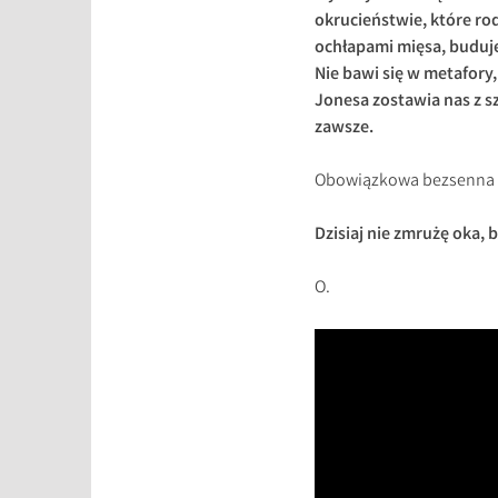
okrucieństwie, które r
ochłapami mięsa, buduj
Nie bawi się w metafory,
Jonesa zostawia nas z s
zawsze.
Obowiązkowa bezsenna l
Dzisiaj nie zmrużę oka, 
O.