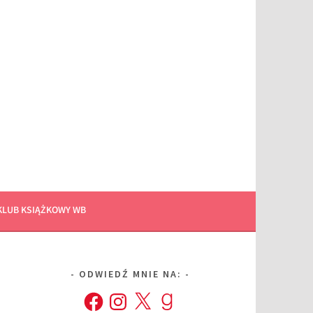
KLUB KSIĄŻKOWY WB
ODWIEDŹ MNIE NA:
Facebook
Instagram
X
Goodreads