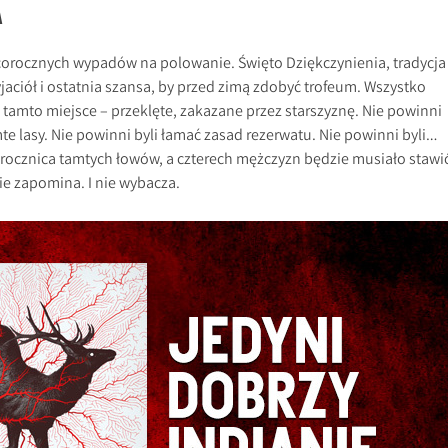
A
 corocznych wypadów na polowanie. Święto Dziękczynienia, tradycja
jaciół i ostatnia szansa, by przed zimą zdobyć trofeum. Wszystko
o tamto miejsce – przeklęte, zakazane przez starszyznę. Nie powinni
mte lasy. Nie powinni byli łamać zasad rezerwatu. Nie powinni byli…
ta rocznica tamtych łowów, a czterech mężczyzn będzie musiało stawi
ie zapomina. I nie wybacza.