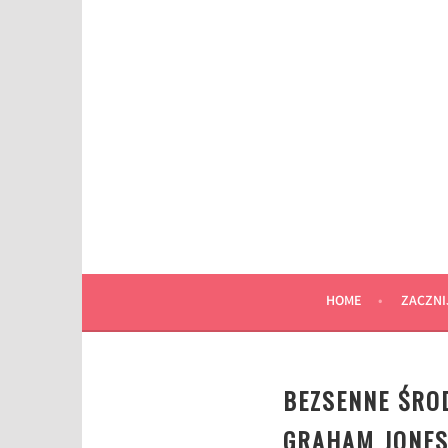
Przeskocz
do
wpisu
HOME
ZACZNI
BEZSENNE ŚROD
GRAHAM JONES