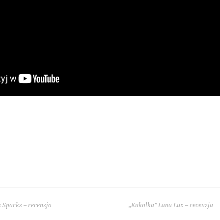
 Sparks – recenzja
„Kukolka” Lana Lux – recenzja