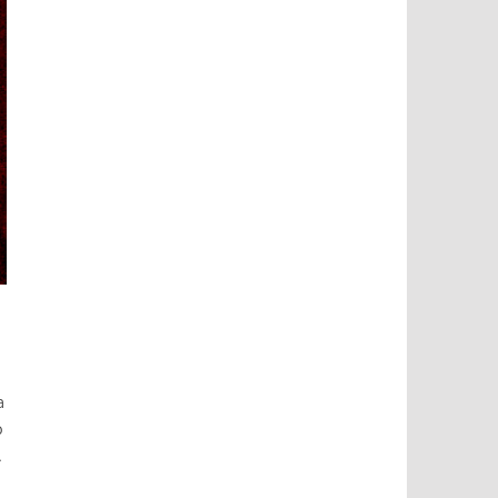
a
o
.