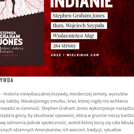
ZYWDA
 – historia niewybaczalnej krzywdy, morderczej zemsty, wyrzutów
się żałoby. Nieukojonego smutku, krwi, której nigdy nie wchłania
 prowadzi w ciemność. Stephen Graham Jones wykorzystuje narzędzi
rzędzia grozy, by zbudować opowieść, którą w gruncie rzeczy bardz
ę odmienia jednak społeczność, wokół której toczy się cała fabuła
snych rdzennych Amerykanów, ich wierzeń, tradycji, rytuałów