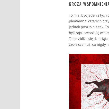
GROZA WSPOMNIENI
To miał być jeden z tych
plemienna, czterech przy
jednak poszło nie tak. T
byli zapuszczać się w ta
Teraz zbliża się dziesią
czoła czemuś, co nigdy n