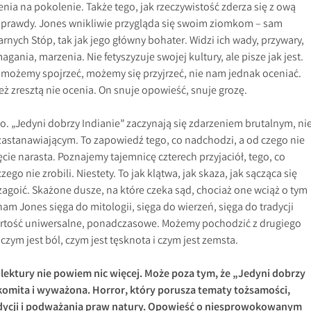
ia na pokolenie. Także tego, jak rzeczywistość zderza się z ową
ej prawdy. Jones wnikliwie przygląda się swoim ziomkom – sam
rnych Stóp, tak jak jego główny bohater. Widzi ich wady, przywary,
gania, marzenia. Nie fetyszyzuje swojej kultury, ale pisze jak jest.
y, możemy spojrzeć, możemy się przyjrzeć, nie nam jednak oceniać.
 zresztą nie ocenia. On snuje opowieść, snuje grozę.
. „Jedyni dobrzy Indianie” zaczynają się zdarzeniem brutalnym, ni
astanawiającym. To zapowiedź tego, co nadchodzi, a od czego nie
cie narasta. Poznajemy tajemnicę czterech przyjaciół, tego, co
 czego nie zrobili. Niestety. To jak klątwa, jak skaza, jak sącząca się
 zagoić. Skażone dusze, na które czeka sąd, chociaż one wciąż o tym
am Jones sięga do mitologii, sięga do wierzeń, sięga do tradycji
artość uniwersalne, ponadczasowe. Możemy pochodzić z drugiego
czym jest ból, czym jest tęsknota i czym jest zemsta.
 lektury nie powiem nic więcej. Może poza tym, że „Jedyni dobrzy
akomita i wyważona. Horror, który porusza tematy tożsamości,
dycji i podważania praw natury. Opowieść o niesprowokowanym