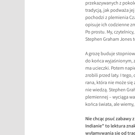
przekazywanych z pokolen
tradycją, jak podważa j
pochodzi z plemienia Cza
opisuje ich codzienne zma
Po prostu. My, czytelnic
Stephen Graham Jones też
A grozę buduje stopniowo
do końca wyjaśnionym, z
ma ucieczki. Potem napię
zrobili przed laty. I tego,
rana, która nie może się
nie wiedzą. Stephen Grah
plemiennej – wyciąga w
końca świata, ale wiemy, 
Nie chcąc psuć zabawy z
Indianie” to lektura zn
wyłamywania się od tra