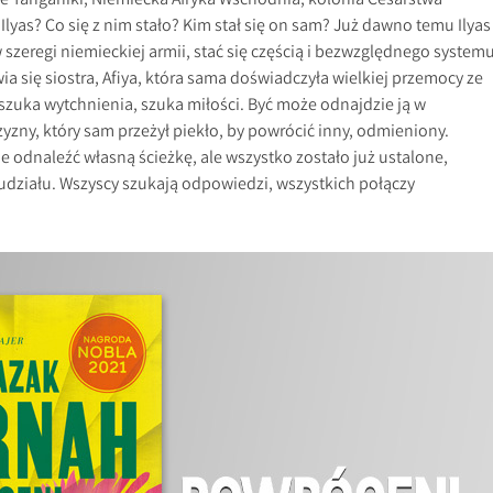
ie Tanganiki, Niemiecka Afryka Wschodnia, kolonia Cesarstwa
Ilyas? Co się z nim stało? Kim stał się on sam? Już dawno temu Ilyas
w szeregi niemieckiej armii, stać się częścią i bezwzględnego systemu
a się siostra, Afiya, która sama doświadczyła wielkiej przemocy ze
 szuka wytchnienia, szuka miłości. Być może odnajdzie ją w
zny, który sam przeżył piekło, by powrócić inny, odmieniony.
e odnaleźć własną ścieżkę, ale wszystko zostało już ustalone,
działu. Wszyscy szukają odpowiedzi, wszystkich połączy