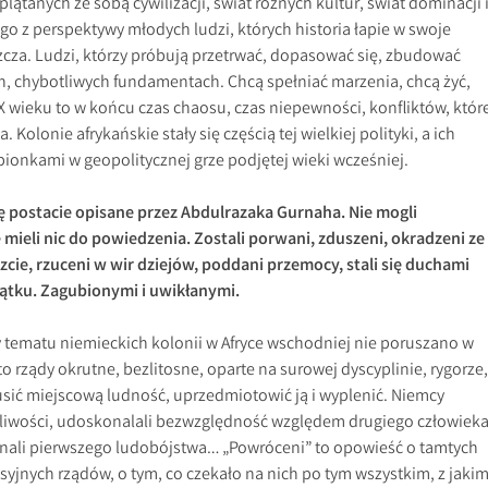
lątanych ze sobą cywilizacji, świat różnych kultur, świat dominacji 
o z perspektywy młodych ludzi, których historia łapie w swoje
zcza. Ludzi, którzy próbują przetrwać, dopasować się, zbudować
ch, chybotliwych fundamentach. Chcą spełniać marzenia, chcą żyć,
X wieku to w końcu czas chaosu, czas niepewności, konfliktów, któr
 Kolonie afrykańskie stały się częścią tej wielkiej polityki, a ich
ionkami w geopolitycznej grze podjętej wieki wcześniej.
ię postacie opisane przez Abdulrazaka Gurnaha. Nie mogli
 mieli nic do powiedzenia. Zostali porwani, zduszeni, okradzeni ze
cie, rzuceni w wir dziejów, poddani przemocy, stali się duchami
zątku. Zagubionymi i uwikłanymi.
ry tematu niemieckich kolonii w Afryce wschodniej nie poruszano w
y to rządy okrutne, bezlitosne, oparte na surowej dyscyplinie, rygorze,
usić miejscową ludność, uprzedmiotowić ją i wyplenić. Niemcy
liwości, udoskonalali bezwzględność względem drugiego człowieka
onali pierwszego ludobójstwa… „Powróceni” to opowieść o tamtych
esyjnych rządów, o tym, co czekało na nich po tym wszystkim, z jakim