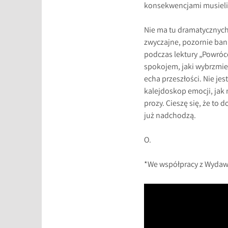
konsekwencjami musieli 
Nie ma tu dramatycznych
zwyczajne, pozornie banal
podczas lektury „Powróc
spokojem, jaki wybrzmiew
echa przeszłości. Nie jest
kalejdoskop emocji, jak 
prozy. Cieszę się, że to d
już nadchodzą.
O.
*We współpracy z Wyda