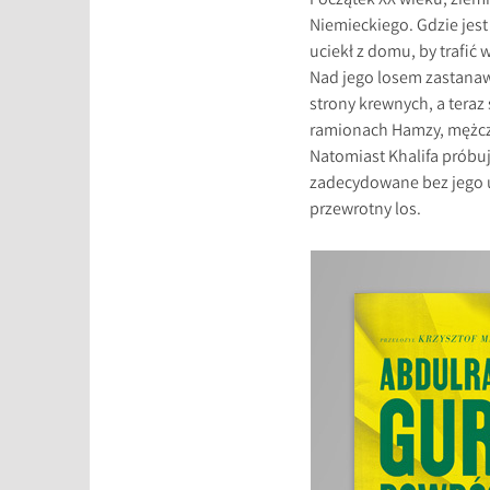
Początek XX wieku, ziem
Niemieckiego. Gdzie jest 
uciekł z domu, by trafić 
Nad jego losem zastanawi
strony krewnych, a teraz
ramionach Hamzy, mężczy
Natomiast Khalifa próbuj
zadecydowane bez jego u
przewrotny los.