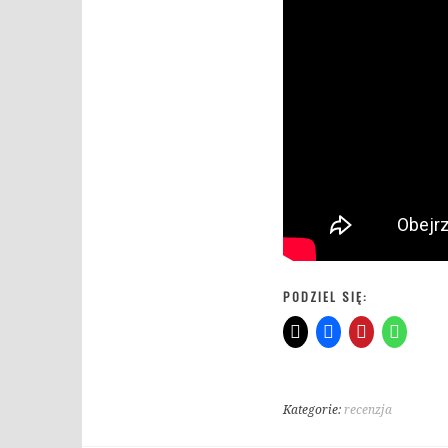
PODZIEL SIĘ:
Kategorie:
recenzja
T