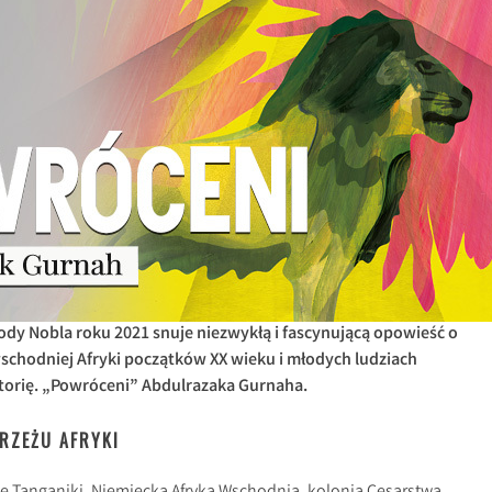
rody Nobla roku 2021 snuje niezwykłą i fascynującą opowieść o
schodniej Afryki początków XX wieku i młodych ludziach
torię.
„Powróceni” Abdulrazaka Gurnaha.
RZEŻU AFRYKI