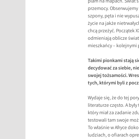
plam na mapach. Świat sp
przemocy. Obserwujemy g
szpony, pęta i nie wypus
życie na jakże nietrwały
chcą przeżyć. Początek X
odmieniają oblicze świata.
mieszkańcy – kolejnymi p
Takimi pionkami stają s
decydować za siebie, nie
swojej tożsamości. Wresz
tych, którymi byli z poc
Wydaje się, że do tej po
literaturze często. A był
który miał za zadanie zd
testowali tam swoje moż
To właśnie w Afryce dok
ludziach, o ofiarach opr