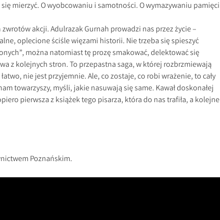
się mierzyć. O wyobcowaniu i samotności. O wymazywaniu pamięci
 zwrotów akcji. Adulrazak Gurnah prowadzi nas przez życie –
ne, oplecione ściśle więzami historii. Nie trzeba się spieszyć
onych”, można natomiast tę prozę smakować, delektować się
a z kolejnych stron. To przepastna saga, w której rozbrzmiewają
 łatwo, nie jest przyjemnie. Ale, co zostaje, co robi wrażenie, to cały
nam towarzyszy, myśli, jakie nasuwają się same. Kawał doskonałej
opiero pierwsza z książek tego pisarza, która do nas trafiła, a kolejne
wnictwem Poznańskim.