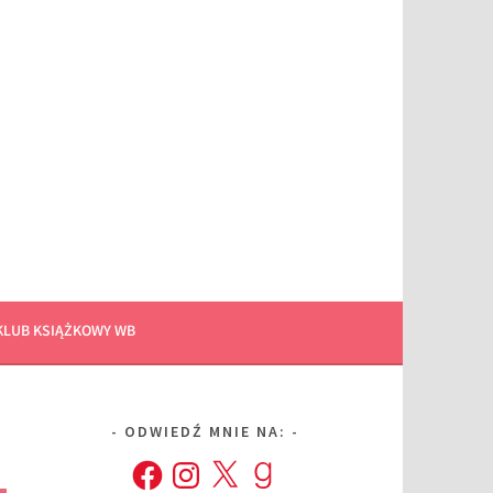
KLUB KSIĄŻKOWY WB
ODWIEDŹ MNIE NA:
Facebook
Instagram
X
Goodreads