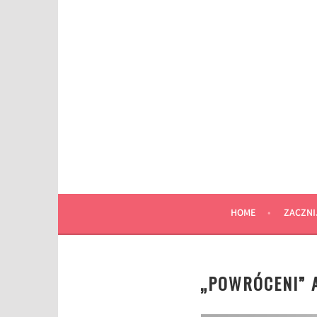
Przeskocz
do
wpisu
HOME
ZACZNI
„POWRÓCENI” 