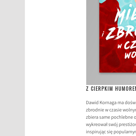
Z CIERPKIM HUMORE
Dawid Kornaga ma doświad
zbrodnie w czasie wolnym
zbiera same pochlebne o
wykreował swój prestiżo
inspirując się popularn