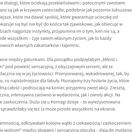
e dialogi, które ociekają przekleństwami i potocznymi zwrotami.
iane są jak w krzywym zwierciadle, podobnie jak pozornie luksusow
iejsce, które ma dawać spokój, które gwarantuje ucieczkę od
okazuje się być nie być do końca tak zjawiskowe, jak obiecuje w
ziach najgorsze instynkty, przypomina im o tym, kim nie są, a
przede wszystkim – żyje swoim własnym życiem, jak to każdy
n swoich własnych zakamarków i tajemnic.
nie między gatunkami. Dla porządku podpięłabym „Miłość i
m” pod powieść sensacyjną, z obyczajowym sercem, ale ta
acznia się w jej życiowości. Przerysowanej, wykadrowanej, tak, by
, co najistotniejsze dla fabuły. Poznajemy trzy historie życia, które
edną całość i podrzucają na koniec przyjemny zwrot akcji. Zresztą,
iczna, intensywna zarówno w wydarzenia, jak i zwroty akcji. Na
e zaskoczenia. Dużo się u Kornagi dzieje – to wyreżyserowana
 sprawdziłaby się też (a może przede wszystkim) na ekranie.
jemnością, odkrywałam kolejne wątki z ciekawością i zaskoczeniem.
sie wolnym” między słowami i sensacyjną otoczką – dają do myślenia