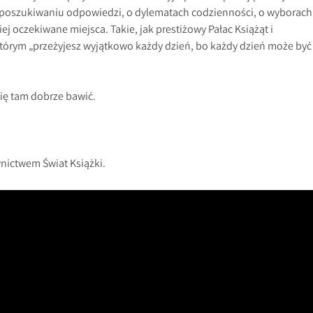
 o poszukiwaniu odpowiedzi, o dylematach codzienności, o wyborach
j oczekiwane miejsca. Takie, jak prestiżowy Pałac Książąt i
którym „przeżyjesz wyjątkowo każdy dzień, bo każdy dzień może być
się tam dobrze bawić.
nictwem Świat Książki.