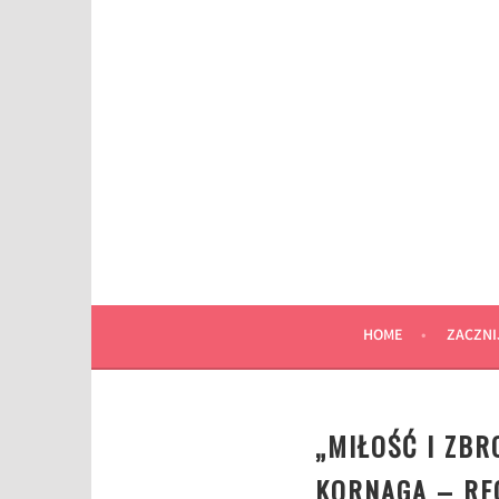
Przeskocz
do
wpisu
HOME
ZACZNI
„MIŁOŚĆ I ZB
KORNAGA – RE