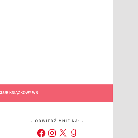
KLUB KSIĄŻKOWY WB
ODWIEDŹ MNIE NA:
Facebook
Instagram
X
Goodreads