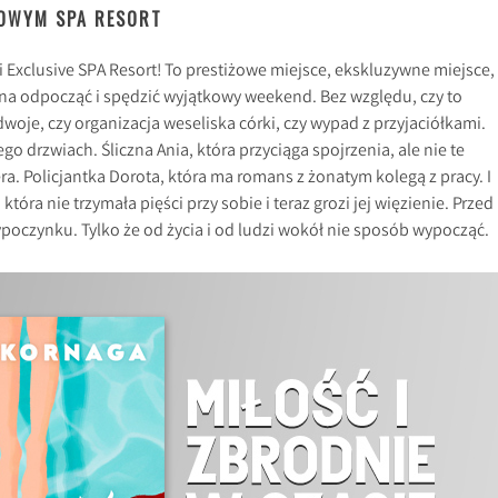
ŻOWYM SPA RESORT
i Exclusive SPA Resort! To prestiżowe miejsce, ekskluzywne miejsce,
 odpocząć i spędzić wyjątkowy weekend. Bez względu, czy to
oje, czy organizacja weseliska córki, czy wypad z przyjaciółkami.
jego drzwiach. Śliczna Ania, która przyciąga spojrzenia, ale nie te
ra. Policjantka Dorota, która ma romans z żonatym kolegą z pracy. I
tóra nie trzymała pięści przy sobie i teraz grozi jej więzienie. Przed
ypoczynku. Tylko że od życia i od ludzi wokół nie sposób wypocząć.