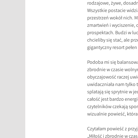
rodzajowe, żywe, dosadn
Wszystkie postacie widz
przestrzeń wokół nich. M
zmartwień i wyciszenie, 
prospektach. Budzi w lud
chcieliby się stać, ale 
gigantyczny resort pełe
Podoba mi się balansowa
zbrodnie w czasie wolny
obyczajowość raczej uwid
uwidaczniała nam tylko to
splatają się sprytnie w j
całość jest bardzo energ
czytelników czekają spor
wizualnie powieść, która
Czytałam powieść z przy
„Miłość i zbrodnie w cza