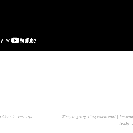
 Gładzik – recenzja
Klasyka grozy, którą warto znać | Bezsen
Środy