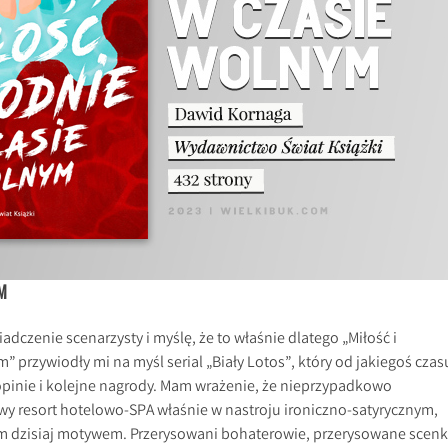
M
czenie scenarzysty i myślę, że to właśnie dlatego „Miłość i
” przywiodły mi na myśl serial „Biały Lotos”, który od jakiegoś czas
pinie i kolejne nagrody. Mam wrażenie, że nieprzypadkowo
wy resort hotelowo-SPA właśnie w nastroju ironiczno-satyrycznym,
ym dzisiaj motywem. Przerysowani bohaterowie, przerysowane scenk