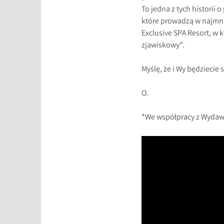
To jedna z tych historii
które prowadzą w najmnie
Exclusive SPA Resort, w 
zjawiskowy”.
Myślę, że i Wy będziecie 
O.
*We współpracy z Wydaw