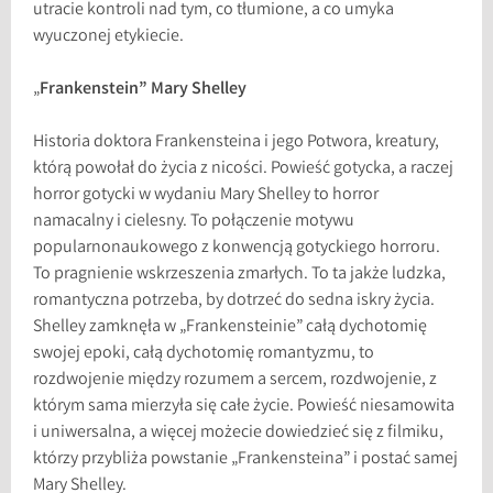
utracie kontroli nad tym, co tłumione, a co umyka
wyuczonej etykiecie.
„
Frankenstein” Mary Shelley
Historia doktora Frankensteina i jego Potwora, kreatury,
którą powołał do życia z nicości. Powieść gotycka, a raczej
horror gotycki w wydaniu Mary Shelley to horror
namacalny i cielesny. To połączenie motywu
popularnonaukowego z konwencją gotyckiego horroru.
To pragnienie wskrzeszenia zmarłych. To ta jakże ludzka,
romantyczna potrzeba, by dotrzeć do sedna iskry życia.
Shelley zamknęła w „Frankensteinie” całą dychotomię
swojej epoki, całą dychotomię romantyzmu, to
rozdwojenie między rozumem a sercem, rozdwojenie, z
którym sama mierzyła się całe życie. Powieść niesamowita
i uniwersalna, a więcej możecie dowiedzieć się z filmiku,
którzy przybliża powstanie „Frankensteina” i postać samej
Mary Shelley.