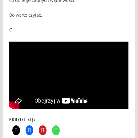
co do tego żadnych wątpliwości.
Bo warto czytać.
O.
PODZIEL SIĘ: