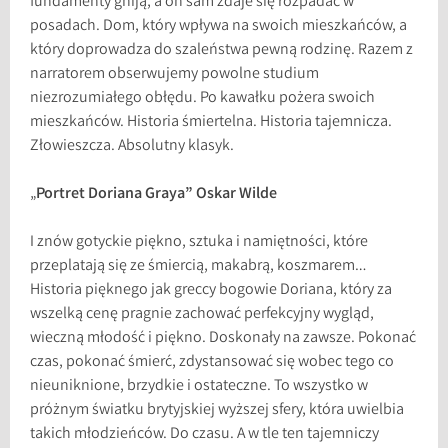
fundamenty gniją, a on sam zdaje się rozpadać w
posadach. Dom, który wpływa na swoich mieszkańców, a
który doprowadza do szaleństwa pewną rodzinę. Razem z
narratorem obserwujemy powolne studium
niezrozumiałego obłędu. Po kawałku pożera swoich
mieszkańców. Historia śmiertelna. Historia tajemnicza.
Złowieszcza. Absolutny klasyk.
„
Portret Doriana Graya” Oskar Wilde
I znów gotyckie piękno, sztuka i namiętności, które
przeplatają się ze śmiercią, makabrą, koszmarem…
Historia pięknego jak greccy bogowie Doriana, który za
wszelką cenę pragnie zachować perfekcyjny wygląd,
wieczną młodość i piękno. Doskonały na zawsze. Pokonać
czas, pokonać śmierć, zdystansować się wobec tego co
nieuniknione, brzydkie i ostateczne. To wszystko w
próżnym światku brytyjskiej wyższej sfery, która uwielbia
takich młodzieńców. Do czasu. A w tle ten tajemniczy