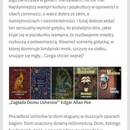
jego zamczyska w górach Transylwanii, no nie ma!
Najsłynniejszy wampir kultury i popkultury w opowieści o
siłach ciemności, o walce dobra ze złem, o
namiętnościach i nieśmiertelności. I tutaj dobrze widać
ten sensualny wymiar gotyku, to podwójne dno, jakie
kryje się w pocałunku wampira, to rozdwojenie między
rozkoszą a potwornością. Również scenerię gotycką, w
której dominuje londyński mrok, szczury na statku,
snujące się mgły… Czego chcieć więcej?
„
Zagłada Domu Usherów” Edgar Allan Poe
Posiadłość Usherów to dom skąpany w dusznych oparach
bagien. Dom osaczony dziwną roślinnością. Dom, którego