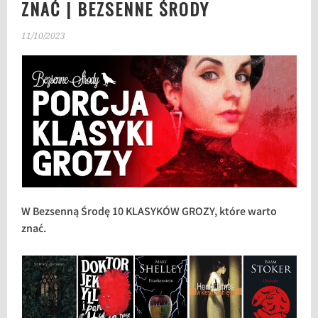
ZNAĆ | BEZSENNE ŚRODY
11/10/2023
W Bezsenną Środę 10 KLASYKÓW GROZY, które warto
znać.