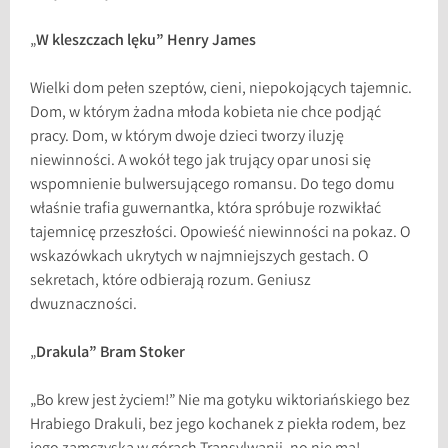
„
W kleszczach lęku” Henry James
Wielki dom pełen szeptów, cieni, niepokojących tajemnic.
Dom, w którym żadna młoda kobieta nie chce podjąć
pracy. Dom, w którym dwoje dzieci tworzy iluzję
niewinności. A wokół tego jak trujący opar unosi się
wspomnienie bulwersującego romansu. Do tego domu
właśnie trafia guwernantka, która spróbuje rozwikłać
tajemnicę przeszłości. Opowieść niewinności na pokaz. O
wskazówkach ukrytych w najmniejszych gestach. O
sekretach, które odbierają rozum. Geniusz
dwuznaczności.
„
Drakula” Bram Stoker
„Bo krew jest życiem!” Nie ma gotyku wiktoriańskiego bez
Hrabiego Drakuli, bez jego kochanek z piekła rodem, bez