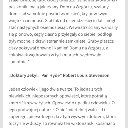
szaleństwo; są tacy, którzy twierdzą, że nawet skowronki i
pasikoniki mają jakieś sny. Dom na Wzgórzu, szalony
dom, stał samotnie pośród wzniesień, kryjąc w swym
wnętrzu ciemność. Stał tak od osiemdziesięciu lat i mógł
stać następnych osiemdziesiąt. Wewnątrz ściany wznosiły
się pionowo, cegły ciasno przylegały do siebie, podłogi
były mocne, a drzwi starannie zamknięte. Gruby płaszcz
ciszy pokrywał drewno i kamień Domu na Wzgórzu, a
cokolwiek wędrowało w tych murach, wędrowało
samotnie.”
„
Doktory Jekyll i Pan Hyde” Robert Louis Stevenson
Jeden człowiek i jego dwie twarze. To jedna z tych
niewielkich, niepozornych opowieści, które potrafią
zmrozić krew w żyłach. Opowieść o upadku człowieka. O
jego podwójnej naturze. O nieśmiertelnej walce id i
superego, pierwotnego zła z tym wyższym dobrem, która
toczy się w duszy. To również ten wiktoriański koszmar o