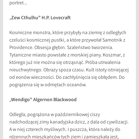
portret…
„
Zew Cthulhu” H.P. Lovecraft
Kosmiczne monstra, które przybyły na ziemię z odległych
czeluści kosmicznej pustki, a które przywołał Samotnik z
Providence. Obsesja głębin. Szaleństwo tworzenia.
Tytaniczne miasto powstałe z morskiej piany. Koszmar, z
którego już nie można się otrząsnąć. Próba utrwalenia
nieuchwytnego. Obrazy spoza czasu. Kult istoty istniejącej
od eonów wieczności. Do zachłyśnięcia się obłędem. Do
pogrążenia się w odmętach oceanów.
„
Wendigo” Algernon Blackwood
Odległa, pogrążona w październikowej ciszy
nadchodzącej zimy kanadyjska dzicz, z dala od cywilizacji.
A w niej czterech myśliwych. I puszcza, która należy do
rdzennych mieszkańców tych ziem i zamieszkała jest,