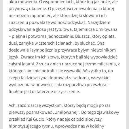
aktu mówienia. O wspomnieniach, które tną jak noże, ale
przynoszą ukojenie. O przeszłości zniewolenia, o której
nie można zapomnieć, ale która dzięki słowom i ich
znaczeniu pozwala tę wolność odzyskać. Narzędziem
odzyskiwania głosu jest tytułowa, tajemnicza Umiłowana
– piękna i potworna jednocześnie. Bluszcz, który oplata,
dusi, zamyka w czterech ścianach, by słuchać. Ona
dosłownie i symbolicznie przywraca byłym niewolnikom
język. Zwraca im ich słowa, których bali się wypowiedzieć
całymi latami. Zrzuca z nich narzucone jarzmo milczenia, z
którego sami nie potrafili się wyzwolić. Wszystko to, do
czego ta dziewczyna doprowadza w domu, wszystkie
wydarzenia w powieści, cała rozpaczliwa przeszłość –
finałem jest ostateczne oczyszczenie.
Ach, zazdroszczę wszystkim, którzy będą mogli po raz
pierwszy posmakować „Umiłowanej”. Do tego zjawiskowy
przekład Kai Gucio, który nadaje całości słodyczy,
hipnotyzującego rytmu, wprowadza nas w koleiny