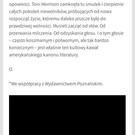
opowieści. Toni Morrison zamknęła tu smutek i cierpienie
całych pokoleń niewolników, próbujących od nowa
rozpocząć życie, któremu daleko jeszcze było do
prawdziwej wolności. Musieli zacząć od słów. Od
przerwania milczenia. Od odzyskania głosu. I o tym głosie
– często koszmarnym i potwornym, ale tak bardzo
koniecznym – jest właśnie ten kultowy kawał
amerykańskiego kanonu literatury.
O.
*We współpracy z Wydawnictwem Poznańskim.