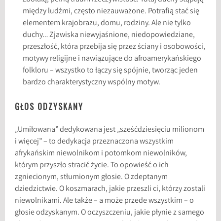
między ludźmi, często niezauważone. Potrafią stać się
elementem krajobrazu, domu, rodziny. Ale nie tylko
duchy… Zjawiska niewyjaśnione, niedopowiedziane,
przeszłość, która przebija się przez ściany i osobowości,
motywy religijne i nawiązujące do afroamerykańskiego
folkloru – wszystko to łączy się spójnie, tworząc jeden
bardzo charakterystyczny wspólny motyw.
GŁOS ODZYSKANY
„Umiłowana” dedykowana jest „sześćdziesięciu milionom
i więcej” – to dedykacja przeznaczona wszystkim
afrykańskim niewolnikom i potomkom niewolników,
którym przyszło stracić życie. To opowieść o ich
zgniecionym, stłumionym głosie. O zdeptanym
dziedzictwie. O koszmarach, jakie przeszli ci, którzy zostali
niewolnikami. Ale także – a może przede wszystkim – o
głosie odzyskanym. O oczyszczeniu, jakie płynie z samego