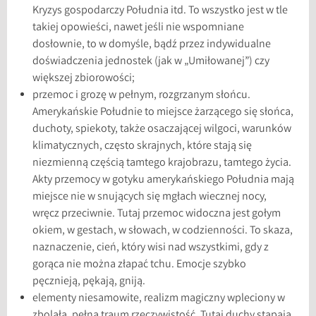
Kryzys gospodarczy Południa itd. To wszystko jest w tle
takiej opowieści, nawet jeśli nie wspomniane
dosłownie, to w domyśle, bądź przez indywidualne
doświadczenia jednostek (jak w „Umiłowanej”) czy
większej zbiorowości;
przemoc i grozę w pełnym, rozgrzanym słońcu.
Amerykańskie Południe to miejsce żarzącego się słońca,
duchoty, spiekoty, także osaczającej wilgoci, warunków
klimatycznych, często skrajnych, które stają się
niezmienną częścią tamtego krajobrazu, tamtego życia.
Akty przemocy w gotyku amerykańskiego Południa mają
miejsce nie w snujących się mgłach wiecznej nocy,
wręcz przeciwnie. Tutaj przemoc widoczna jest gołym
okiem, w gestach, w słowach, w codzienności. To skaza,
naznaczenie, cień, który wisi nad wszystkimi, gdy z
gorąca nie można złapać tchu. Emocje szybko
pęcznieją, pękają, gniją.
elementy niesamowite, realizm magiczny wpleciony w
zbolałą, pełną traum rzeczywistość. Tutaj duchy stąpają