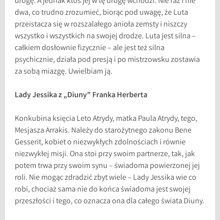
drogę. A jednak ktoś jej w tę drogę wchodzi. Nie raz i nie
dwa, co trudno zrozumieć, biorąc pod uwagę, że Luta
przeistacza się w rozszalałego anioła zemsty i niszczy
wszystko i wszystkich na swojej drodze. Luta jest silna –
całkiem dosłownie fizycznie – ale jest też silna
psychicznie, działa pod presją i po mistrzowsku zostawia
za sobą miazgę. Uwielbiam ją.
Lady Jessika z „Diuny” Franka Herberta
Konkubina księcia Leto Atrydy, matka Paula Atrydy, tego,
Mesjasza Arrakis. Należy do starożytnego zakonu Bene
Gesserit, kobiet o niezwykłych zdolnościach i równie
niezwykłej misji. Ona stoi przy swoim partnerze, tak, jak
potem trwa przy swoim synu – świadoma powierzonej jej
roli. Nie mogąc zdradzić zbyt wiele – Lady Jessika wie co
robi, chociaż sama nie do końca świadoma jest swojej
przeszłości i tego, co oznacza ona dla całego świata Diuny.