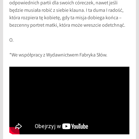
odpowiednich partii dla swoich córeczek, nawet jeśli
będzie musiała robić z siebie klauna. I ta duma I radość,
która rozpiera tę kobietę, gdy ta misja dobiega końca –
bezcenny portret matki, która może wreszcie odetchnąć.
O.
*We współpracy z Wydawnictwem Fabryka Słów.