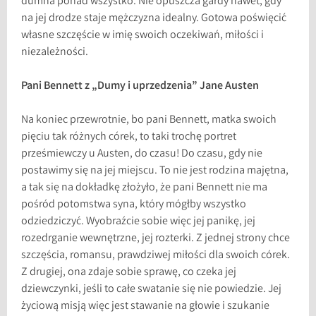
dumna ponad wszystko. Nie opuszcza gardy nawet, gdy
na jej drodze staje mężczyzna idealny. Gotowa poświęcić
własne szczęście w imię swoich oczekiwań, miłości i
niezależności.
Pani Bennett z „Dumy i uprzedzenia” Jane Austen
Na koniec przewrotnie, bo pani Bennett, matka swoich
pięciu tak różnych córek, to taki trochę portret
prześmiewczy u Austen, do czasu! Do czasu, gdy nie
postawimy się na jej miejscu. To nie jest rodzina majętna,
a tak się na dokładkę złożyło, że pani Bennett nie ma
pośród potomstwa syna, który mógłby wszystko
odziedziczyć. Wyobraźcie sobie więc jej panikę, jej
rozedrganie wewnętrzne, jej rozterki. Z jednej strony chce
szczęścia, romansu, prawdziwej miłości dla swoich córek.
Z drugiej, ona zdaje sobie sprawę, co czeka jej
dziewczynki, jeśli to całe swatanie się nie powiedzie. Jej
życiową misją więc jest stawanie na głowie i szukanie