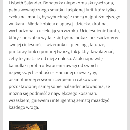
Lisbeth Salander. Bohaterka niepokorna skrzywdzona,
pełna wewnętrznego smutku i uśpionej furii, która tylko
czeka na impuls, by wybuchnąć z mocą najpotężniejszego
wulkanu. Młoda kobieta o aparycji dziecka, drobna,
wychudzona, o uciekającym wzroku. Ucieleśnienie buntu,
który z początku wydaje się być na pokaz, przesadzony w
swojej cielesności i wizerunku – piercingi, tatuaże,
punkowy look o ponurej twarzy, tak jakby dawała znać,
żeby trzymać się od niej z daleka. A tak naprawdę
kamuflaż i próba odwrócenia uwagi od swoich
największych słabości – złamanej dziewczyny,
osamotnionej w swoim cierpieniu i całkowicie
pozostawionej samej sobie. Salander udowadnia, że
można się podnieść z największego koszmaru i
wrzaskiem, gniewem i inteligentną zemstą miażdżyć
każdego wroga.