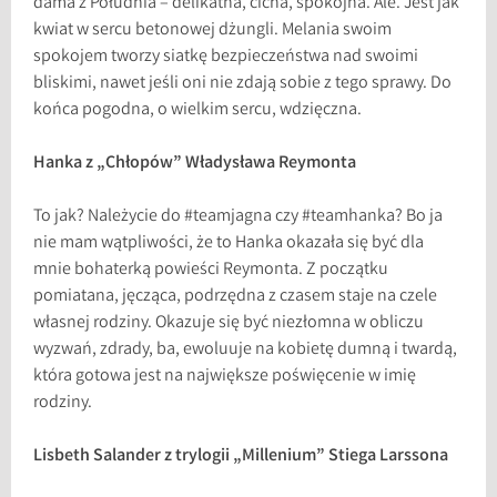
dama z Południa – delikatna, cicha, spokojna. Ale. Jest jak
kwiat w sercu betonowej dżungli. Melania swoim
spokojem tworzy siatkę bezpieczeństwa nad swoimi
bliskimi, nawet jeśli oni nie zdają sobie z tego sprawy. Do
końca pogodna, o wielkim sercu, wdzięczna.
Hanka z „Chłopów” Władysława Reymonta
To jak? Należycie do #teamjagna czy #teamhanka? Bo ja
nie mam wątpliwości, że to Hanka okazała się być dla
mnie bohaterką powieści Reymonta. Z początku
pomiatana, jęcząca, podrzędna z czasem staje na czele
własnej rodziny. Okazuje się być niezłomna w obliczu
wyzwań, zdrady, ba, ewoluuje na kobietę dumną i twardą,
która gotowa jest na największe poświęcenie w imię
rodziny.
Lisbeth Salander z trylogii „Millenium” Stiega Larssona