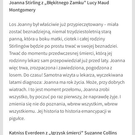
Joanna Stirling z „Błękitnego Zamku” Lucy Maud
Montgomery
Los Joanny był właściwie już przypieczętowany – miała
zostać beznadziejną, niemal trzydziestoletnią starą
panną, która u boku matki, ciotek i całej rodziny
Stirlingów będzie po prostu trwać w swojej beznadziei.
Trwać do momentu przedwczesnej śmierci, którą jej
rodzinny lekarz sam przepowiedział już przed laty. Joanna
więc trwa, zrozpaczona i zawiedziona, pogodzona z
losem. Do czasu! Samotna wizyta u lekarza, wyczekiwana
latami diagnoza: Joanna ma rok życia. Może, przy dobrych
wiatrach. I to jest moment przełomu, Joanna zrobi
wszystko, by poczuć po raz pierwszy, że naprawdę żyje. I
zmienia się nie do poznania, wbrew wszystkim, wbrew
wszystkiemu. Jej historia to historia emancypacji w
pigułce.
Katniss Everdeen z „Igrzysk śmierci” Suzanne Collins