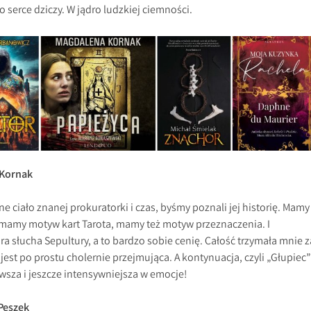
serce dziczy. W jądro ludzkiej ciemności.
 Kornak
ciało znanej prokuratorki i czas, byśmy poznali jej historię. Mamy
, mamy motyw kart Tarota, mamy też motyw przeznaczenia. I
ra słucha Sepultury, a to bardzo sobie cenię. Całość trzymała mnie z
y jest po prostu cholernie przejmująca. A kontynuacja, czyli „Głupiec”
awsza i jeszcze intensywniejsza w emocje!
Peszek