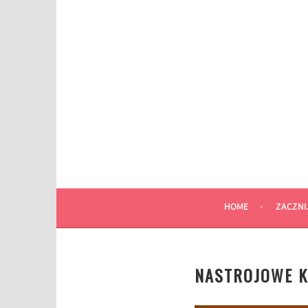
Przeskocz
do
wpisu
HOME
ZACZNI
NASTROJOWE KS