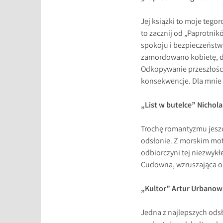
Jej książki to moje tegor
to zacznij od „Paprotnik
spokoju i bezpieczeństw
zamordowano kobietę, dzi
Odkopywanie przeszłości
konsekwencje. Dla mnie 
„List w butelce” Nichol
Trochę romantyzmu jeszcz
odsłonie. Z morskim mot
odbiorczyni tej niezwykł
Cudowna, wzruszająca op
„Kultor” Artur Urbanow
Jedna z najlepszych odsło