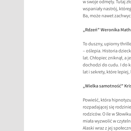
w swoje odmęty. Tutaj zło
wspaniały nastrój, które
Ba, może nawet zachwyci
„Rdzeń” Weronika Math
To duszny, upiorny thril
– oślepia. Historia dziec
lat. Chłopiec zniknął, a 
dochodzi do cudu. I do 
lat i sekrety, które lepie
„Wielka samotność” Kri
Powieść, która hipnotyzu
rozpadającej się rodzini
rodziców. O ile w Słowik
miała wyzwolić w czyteln
Alaski wraz z jej społec