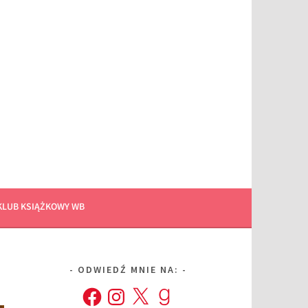
KLUB KSIĄŻKOWY WB
ODWIEDŹ MNIE NA:
Facebook
Instagram
X
Goodreads