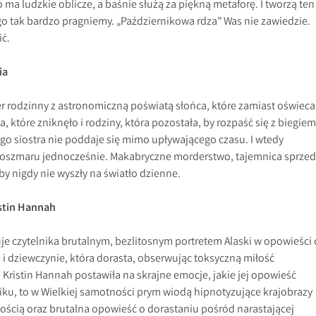
 ma ludzkie oblicze, a baśnie służą za piękną metaforę. I tworzą ten
go tak bardzo pragniemy. „Październikowa rdza” Was nie zawiedzie.
ć.
ia
ler rodzinny z astronomiczną poświatą słońca, które zamiast oświeca
ka, które zniknęło i rodziny, która pozostała, by rozpaść się z biegiem
jego siostra nie poddaje się mimo upływającego czasu. I wtedy
koszmaru jednocześnie. Makabryczne morderstwo, tajemnica sprzed
j, by nigdy nie wyszły na światło dzienne.
stin Hannah
je czytelnika brutalnym, bezlitosnym portretem Alaski w opowieści 
e i dziewczynie, która dorasta, obserwując toksyczną miłość
u Kristin Hannah postawiła na skrajne emocje, jakie jej opowieść
iku, to w Wielkiej samotności prym wiodą hipnotyzujące krajobrazy
znością oraz brutalna opowieść o dorastaniu pośród narastającej