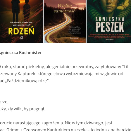
Agnieszka Kuchmister
 roku, staroć piekielny, ale genialnie przewrotny, zatytułowany ”Lil’
 Czerwony Kapturek, którego słowa wybrzmiewają mi w głowie od
tać „Październikową rdzę”.
rze,
ży, zły wilk, by pragnął…
oczucie narastającego zagrożenia. Nic w tym dziwnego, jest
aci Grimm z Czerwonym Kapturkiem na czele – to jedna z najbardzie