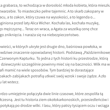
rka grabarza, to wchodząca w dorosłość młoda kobieta, która mieszk
zwarzebie. To miasteczko pełne tajemnic. A to skarb zakopany w
cu, a to zakon, który czuwa na wysokości, a to legenda o…
aginiona przed laty Alica Wicher. Kochała las, kochała muzykę,
go mężczyznę… Teraz on wraca, a Agata za wszelką cenę chce
o zniknięcia. I naraża się na niebezpieczeństwo.
ieści, w których ukryte jest drugie dno, baśniowa powłoka, w
awdziwe znaczenie opowiadanej historii. Podstawą „Październikowe
 Czerwonym Kapturku. To jedna z tych historii ku przestrodze, którą
o dziewczynki szczególnie powinny mieć się na baczności. Wilk ma w
rafi mamić na wiele sposobów. Tym bardziej te dorastające
pakach-zabijakach potrafią utkwić swój wzrok i swoje żądze. A zło
u lat wstecz.
dzo umiejętnie połączyła dwie linie czasowe, które zespoliła tą
ółczesną. Jest tu historia ziem okołokarkonoskich, przesiedleńców i
otykają po drodze wilki. I lasu, który patrzy tysiącem oczu i wciąga