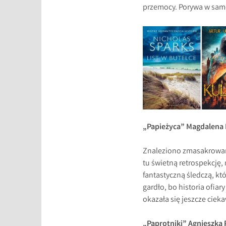
przemocy. Porywa w samo 
„Papieżyca” Magdalena
Znaleziono zmasakrowane 
tu świetną retrospekcję
fantastyczną śledczą, któ
gardło, bo historia ofiar
okazała się jeszcze ciek
„Paprotniki” Agnieszka 