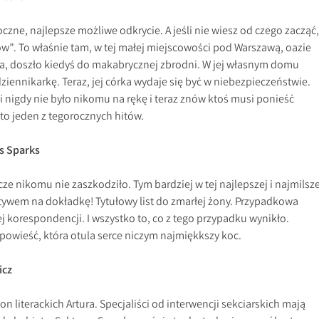
oczne, najlepsze możliwe odkrycie. A jeśli nie wiesz od czego zacząć,
ów”. To właśnie tam, w tej małej miejscowości pod Warszawą, oazie
a, doszło kiedyś do makabrycznej zbrodni. W jej własnym domu
ennikarkę. Teraz, jej córka wydaje się być w niebezpieczeństwie.
 nigdy nie było nikomu na rękę i teraz znów ktoś musi ponieść
to jeden z tegorocznych hitów.
as Sparks
e nikomu nie zaszkodziło. Tym bardziej w tej najlepszej i najmilsze
ywem na dokładkę! Tytułowy list do zmarłej żony. Przypadkowa
ej korespondencji. I wszystko to, co z tego przypadku wynikło.
owieść, która otula serce niczym najmiękkszy koc.
icz
n literackich Artura. Specjaliści od interwencji sekciarskich mają