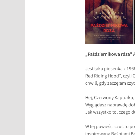
„Październikowa rdza” 
Jest taka piosenka z 1966
Red Riding Hood”, czyli
chwili, gdy zaczęłam czy
Hej, Czerwony Kapturku,
Wyglądasz naprawdę dob
Jak wszystko to, czego du
W tej powieści czuć to p
inspirowana Baśniami Br