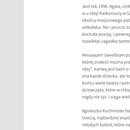
Jest rok 1996. Agata, có
w u stóp Karkonoszy w S
okolicy miejscowego pała
wilkołaku. No i jeszcze z
kochała poezję. I pewne
rozwikłać zagadkę tamteg
Mniaaaam! Uwielbiam pow
której znaleźć można pr
rdzy”, kanwą jest baśń o
zna każde dziecko, ale t
końcu wiele twarzy i pot
dziewczęta, które w chło
nigdy nie śpi. I sięga wiel
Agnieszka Kuchmister bar
trzecią, najbardziej wsp
młodych kobiet, które nap