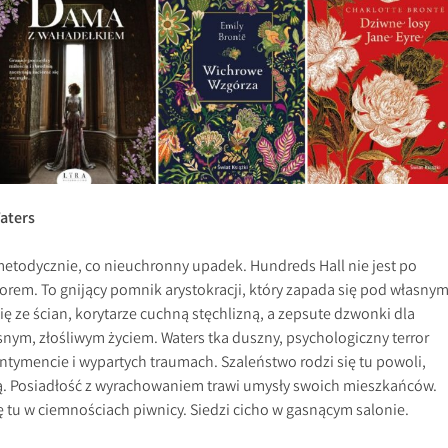
aters
metodycznie, co nieuchronny upadek. Hundreds Hall nie jest po
em. To gnijący pomnik arystokracji, który zapada się pod własny
ię ze ścian, korytarze cuchną stęchlizną, a zepsute dzwonki dla
snym, złośliwym życiem. Waters tka duszny, psychologiczny terror
tymencie i wypartych traumach. Szaleństwo rodzi się tu powoli,
hą. Posiadłość z wyrachowaniem trawi umysły swoich mieszkańców.
ię tu w ciemnościach piwnicy. Siedzi cicho w gasnącym salonie.