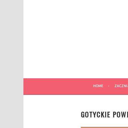
Przeskocz
do
wpisu
HOME
ZACZNI
GOTYCKIE POWI