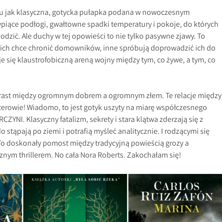
tu jak klasyczna, gotycka pułapka podana w nowoczesnym
iące podłogi, gwałtowne spadki temperatury i pokoje, do których
odzić. Ale duchy w tej opowieści to nie tylko pasywne zjawy. To
 nich chce chronić domowników, inne spróbują doprowadzić ich do
e się klaustrofobiczną areną wojny między tym, co żywe, a tym, co
trast między ogromnym dobrem a ogromnym złem. Te relacje między
terowie! Wiadomo, to jest gotyk uszyty na miarę współczesnego
ZYNI. Klasyczny fatalizm, sekrety i stara klątwa zderzają się z
 stąpają po ziemi i potrafią myśleć analitycznie. I rodzącymi się
To doskonały pomost między tradycyjną powieścią grozy a
ym thrillerem. No cała Nora Roberts. Zakochałam się!