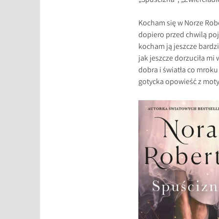
„Spuścizna”, „Zwierciadł
Kocham się w Norze Robert
dopiero przed chwilą po
kocham ją jeszcze bardzi
jak jeszcze dorzuciła mi
dobra i światła co mroku 
gotycka opowieść z mo