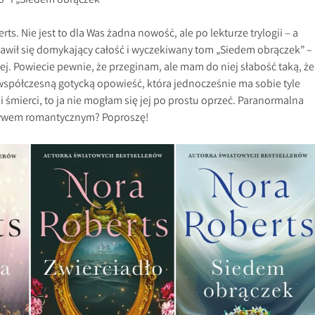
o” i „Siedem obrączek”
s. Nie jest to dla Was żadna nowość, ale po lekturze trylogii – a
jawił się domykający całość i wyczekiwany tom „Siedem obrączek” –
ej. Powiecie pewnie, że przeginam, ale mam do niej słabość taką, że
 współczesną gotycką opowieść, która jednocześnie ma sobie tyle
i śmierci, to ja nie mogłam się jej po prostu oprzeć. Paranormalna
tywem romantycznym? Poproszę!