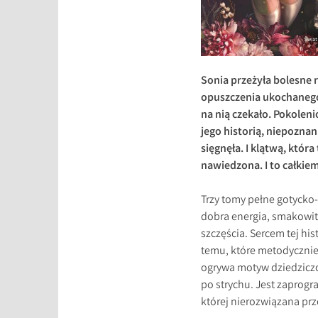
Sonia przeżyła bolesne r
opuszczenia ukochanego 
na nią czekało. Pokolen
jego historią, niepoznan
sięgnęła. I klątwą, któr
nawiedzona. I to całkiem
Trzy tomy pełne gotycko-
dobra energia, smakowit
szczęścia. Sercem tej hi
temu, które metodycznie 
ogrywa motyw dziedziczo
po strychu. Jest zaprogr
której nierozwiązana prz