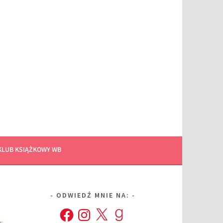
KLUB KSIĄŻKOWY WB
ODWIEDŹ MNIE NA:
Facebook
Instagram
X
Goodreads