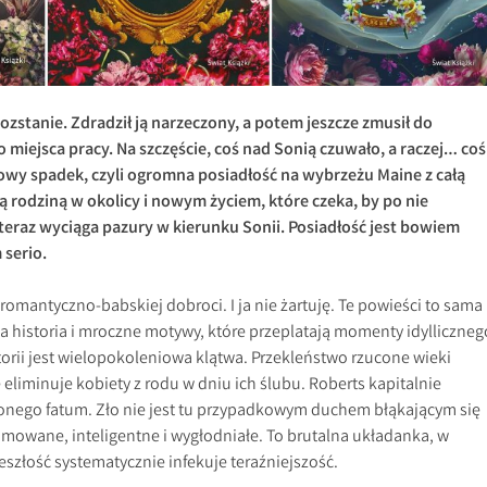
ozstanie. Zdradził ją narzeczony, a potem jeszcze zmusił do
miejsca pracy. Na szczęście, coś nad Sonią czuwało, a raczej… coś
iowy spadek, czyli ogromna posiadłość na wybrzeżu Maine z całą
ą rodziną w okolicy i nowym życiem, które czeka, by po nie
a teraz wyciąga pazury w kierunku Sonii. Posiadłość jest bowiem
 serio.
romantyczno-babskiej dobroci. I ja nie żartuję. Te powieści to sama
a historia i mroczne motywy, które przeplatają momenty idylliczneg
storii jest wielopokoleniowa klątwa. Przekleństwo rzucone wieki
eliminuje kobiety z rodu w dniu ich ślubu. Roberts kapitalnie
nego fatum. Zło nie jest tu przypadkowym duchem błąkającym się
amowane, inteligentne i wygłodniałe. To brutalna układanka, w
eszłość systematycznie infekuje teraźniejszość.