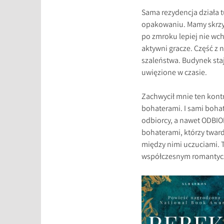
Sama rezydencja działa 
opakowaniu. Mamy skrzyp
po zmroku lepiej nie wch
aktywni gracze. Część z
szaleństwa. Budynek staj
uwięzione w czasie.
Zachwycił mnie ten kon
bohaterami. I sami boha
odbiorcy, a nawet ODBIORC
bohaterami, którzy twardo
między nimi uczuciami. 
współczesnym romantyczn