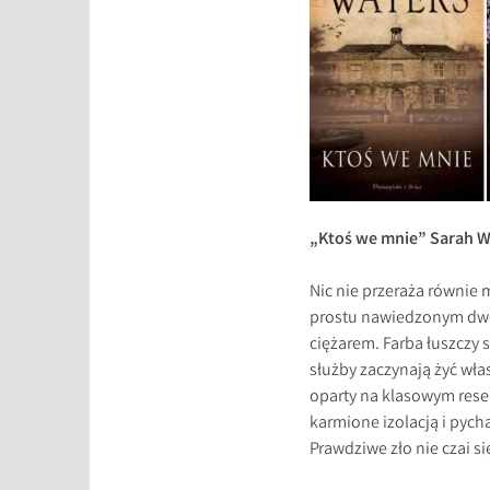
„Ktoś we mnie” Sarah W
Nic nie przeraża równie 
prostu nawiedzonym dwor
ciężarem. Farba łuszczy s
służby zaczynają żyć wła
oparty na klasowym resen
karmione izolacją i pyc
Prawdziwe zło nie czai s