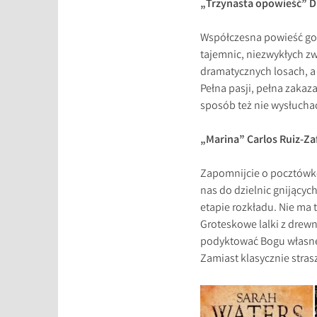
„Trzynasta opowieść” Di
Współczesna powieść got
tajemnic, niezwykłych zw
dramatycznych losach, a t
Pełna pasji, pełna zakaza
sposób też nie wysłuchać
„Marina” Carlos Ruiz-Za
Zapomnijcie o pocztówko
nas do dzielnic gnijących
etapie rozkładu. Nie ma
Groteskowe lalki z drewn
podyktować Bogu własne 
Zamiast klasycznie stras