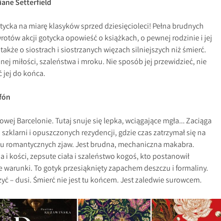
ane Setterfield
ycka na miarę klasyków sprzed dziesięcioleci! Pełna brudnych
rotów akcji gotycka opowieść o książkach, o pewnej rodzinie i jej
akże o siostrach i siostrzanych więzach silniejszych niż śmierć.
nej miłości, szaleństwa i mroku. Nie sposób jej przewidzieć, nie
 jej do końca.
fón
wej Barcelonie. Tutaj snuje się lepka, wciągające mgła… Zaciąga
 szklarni i opuszczonych rezydencji, gdzie czas zatrzymał się na
 tu romantycznych zjaw. Jest brudna, mechaniczna makabra.
a i kości, zepsute ciała i szaleństwo kogoś, kto postanowił
warunki. To gotyk przesiąknięty zapachem deszczu i formaliny.
zyć – dusi. Śmierć nie jest tu końcem. Jest zaledwie surowcem.