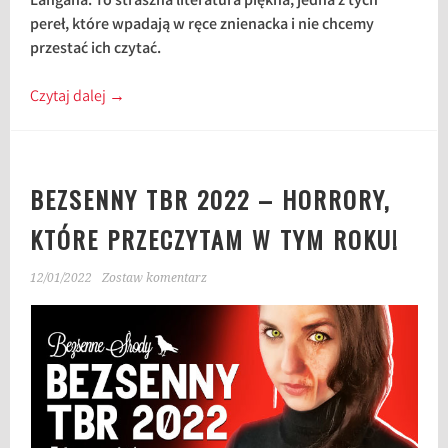
Langana. To straszna literatura piękna, jedna z tych
pereł, które wpadają w ręce znienacka i nie chcemy
przestać ich czytać.
Czytaj dalej
→
BEZSENNY TBR 2022 – HORRORY,
KTÓRE PRZECZYTAM W TYM ROKU!
12/01/2022
Zostaw komentarz