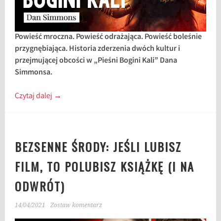
Powieść mroczna. Powieść odrażająca. Powieść boleśnie
przygnębiająca. Historia zderzenia dwóch kultur i
przejmującej obcości w „Pieśni Bogini Kali” Dana
Simmonsa.
Czytaj dalej
→
BEZSENNE ŚRODY: JEŚLI LUBISZ
FILM, TO POLUBISZ KSIĄŻKĘ (I NA
ODWRÓT)
14/04/2021
Zostaw komentarz