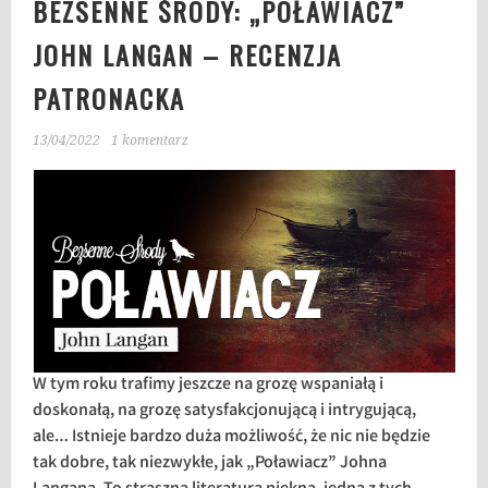
BEZSENNE ŚRODY: „POŁAWIACZ”
JOHN LANGAN – RECENZJA
PATRONACKA
13/04/2022
1 komentarz
W tym roku trafimy jeszcze na grozę wspaniałą i
doskonałą, na grozę satysfakcjonującą i intrygującą,
ale… Istnieje bardzo duża możliwość, że nic nie będzie
tak dobre, tak niezwykłe, jak „Poławiacz” Johna