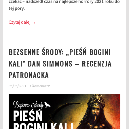
czekać – nadszedł czas na najlepsze horrory 2021 roku do
tej pory.
Czytaj dalej
→
BEZSENNE ŚRODY: „PIEŚŃ BOGINI
KALI” DAN SIMMONS – RECENZJA
PATRONACKA
05/05/2021
1 komentarz