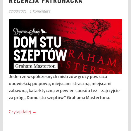
RECENZJA PATRONACKA
22/09/2021
1 komentarz
Jeden ze współczesnych mistrzów grozy powraca
opowieścią pulpową, miejscami straszną, miejscami
zabawną, katarktyczną w pewien sposób też – zajrzyjcie
za próg „Domu stu szeptów” Grahama Mastertona.
Czytaj dalej
→