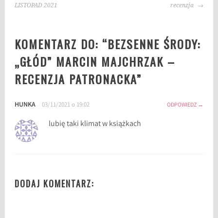
WPISU
:
LISTOPAD 2021
recenzja
B
e
KOMENTARZ DO: “
BEZSENNE ŚRODY:
z
s
„GŁÓD” MARCIN MAJCHRZAK –
e
RECENZJA PATRONACKA
”
n
n
e
HUNKA
03/11/2021 o 19:02
ODPOWIEDZ
Ś
r
lubię taki klimat w książkach
o
d
y
W
i
DODAJ KOMENTARZ:
e
l
k