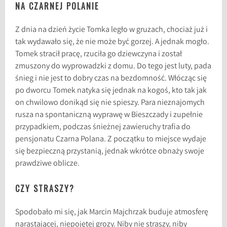
NA CZARNEJ POLANIE
Z dnia na dzień życie Tomka legło w gruzach, chociaż już i
tak wydawało się, że nie może być gorzej. A jednak mogło.
Tomek stracił pracę, rzuciła go dziewczyna i został
zmuszony do wyprowadzki z domu. Do tego jest luty, pada
śnieg i nie jest to dobry czas na bezdomność. Włócząc się
po dworcu Tomek natyka się jednak na kogoś, kto tak jak
on chwilowo donikąd się nie spieszy. Para nieznajomych
rusza na spontaniczną wyprawę w Bieszczady i zupełnie
przypadkiem, podczas śnieżnej zawieruchy trafia do
pensjonatu Czarna Polana. Z początku to miejsce wydaje
się bezpieczną przystanią, jednak wkrótce obnaży swoje
prawdziwe oblicze.
CZY STRASZY?
Spodobało mi się, jak Marcin Majchrzak buduje atmosferę
narastającej, niepojętej grozy. Niby nie straszy, niby