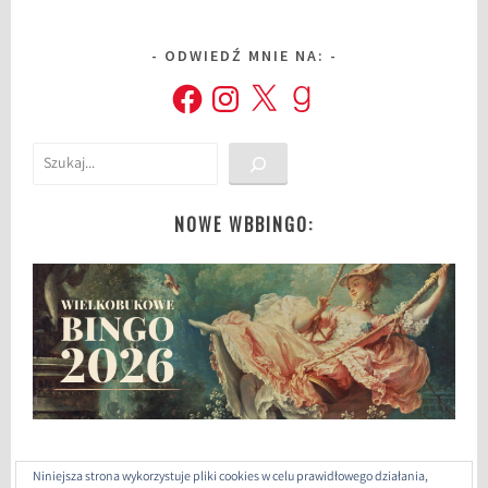
ą
ż
ODWIEDŹ MNIE NA:
k
a
Facebook
Instagram
X
Goodreads
,
b
Szukaj
l
o
g
NOWE WBBINGO:
o
k
s
i
ą
ż
k
a
c
h
Niniejsza strona wykorzystuje pliki cookies w celu prawidłowego działania,