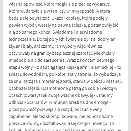
własną opowieść, która mogła się przecież wydarzyć.
Która wydarzyła się w ten, czy w inny sposób. A która
będzie się powtarzać. Ukazał kobiety, które podjęły
pewien wybór, weszły na pewną ścieżkę, postanowiły iść
nią do samego końca. Świadome i nieświadome
jednocześnie. Do tej pory ich świat nie był ani dobry, ani
zły, ani biały, ani czarny, ich wybory więc również
oscylowały na granicy bezpiecznej szarości. Nie chciały
mieć sobie nic do zarzucenia. Wraz z końcem pewnego
etapu wojny – z nadciągającą klęską armii niemieckiej – to
świat udowodnił im, po której stały stronie. To wybudza je
ze snu, otrząsa z moralnej apatii, stawia w obliczu własnej,
osobistej klęski. Osamotnione patrzą po sobie i widzą w
oczach towarzyszek swoje własne obawy, lęki, traumy i
odbicia koszmarów. Kinnunen kreśli trudne emocje –
przez powieść przewija się wstyd, poczucie winy,
zagubienie, ale też skomplikowane, niejednoznaczne
poczucie dumy, ukształtowania się czegoś nowego. To
kobiety, które pozbyły się przed laty swojej tożsamości, by