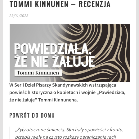
TOMMI KINNUNEN – RECENZJA
29/01/2023
W Serii Dzieł Pisarzy Skandynawskich wstrząsająca
powieść historyczna o kobietach i wojnie „Powiedziała,
że nie żałuje” Tommi Kinnunena.
POWRÓT DO DOMU
„Żyły otoczone śmiercią. Słuchały opowieści z frontu,
przepisywały na czysto rozkazy ograniczania racji