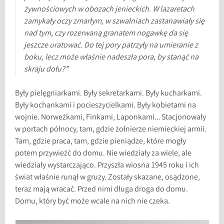
żywnościowych w obozach jenieckich. W lazaretach
zamykały oczy zmarłym, w szwalniach zastanawiały się
nad tym, czy rozerwaną granatem nogawkę da się
jeszcze uratować. Do tej pory patrzyły na umieranie z
boku, lecz może właśnie nadeszła pora, by stanąć na
skraju dołu?”
Były pielęgniarkami. Były sekretarkami. Były kucharkami.
Były kochankami i pocieszycielkami. Były kobietami na
wojnie. Norweżkami, Finkami, Laponkami… Stacjonowały
w portach północy, tam, gdzie żołnierze niemieckiej armii.
Tam, gdzie praca, tam, gdzie pieniądze, które mogły
potem przywieźć do domu. Nie wiedziały za wiele, ale
wiedziały wystarczająco. Przyszła wiosna 1945 roku i ich
świat właśnie runął w gruzy. Zostały skazane, osądzone,
teraz mają wracać. Przed nimi długa droga do domu.
Domu, który być może wcale na nich nie czeka.