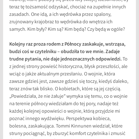
teraz tę tożsamość odzyskać, chociaż na zupełnie innych
zasadach. One idą, a ich wędrówka przez spalony,
zrujnowany krajobraz to wędrówka do wnętrza ich
samych. Kim były? Kim są? Kim będą? Czy będą w ogóle?
Kolejny raz proza rodem z Północy zaskakuje, wstrząsa,
budzi coś w czytelniku – obudziła to we mnie. Zadaje
trudne pytania, nie daje jednoznacznych odpowiedzi.
To
z jednej strony powieść historyczna, błysk przeszłości, ale
wciąż o jakże aktualnym przesłaniu. O wojnie, która
zawsze gdzieś jest, zawsze gdzieś się toczy, kiedyś daleko,
teraz znów tak blisko. O kobietach, które są jej częścią.
„Powiedziała, że nie żałuje” wymyka się temu, co o wojnie
na terenie północy wiedziałam do tej pory, nadaje też
każdej kolejnej opowieści o wojnie, którą przyjdzie mi
poznać innego wydźwięku. Perspektywa kobieca,
bolesna, zaskakująca. Tommi Kinnunen wiedział, które
struny pociągnąć, by zburzyć komfort czytelnika i zmusić