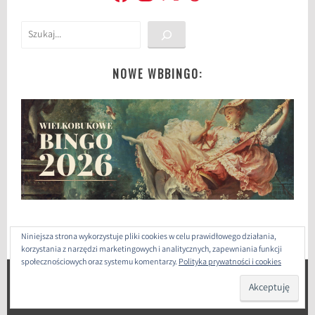
i
d
Szukaj
o
c
z
NOWE WBBINGO:
y
t
a
n
i
a
,
l
i
Niniejsza strona wykorzystuje pliki cookies w celu prawidłowego działania,
t
korzystania z narzędzi marketingowych i analitycznych, zapewniania funkcji
e
społecznościowych oraz systemu komentarzy.
Polityka prywatności i cookies
r
ZAPROJEKTOWANE PRZEZ: WORDPRESS
|
THEME: SELA
a
BY
WORDPRESS.COM
.
t