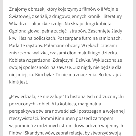
Znajomy obrazek, który kojarzymy z filmów o II Wojnie
Światowej, z seriali, z drugowojennych kronik i literatury.
W kadrze – alianckie czołgi. Na skraju drogi kobieta.
Ogolona głowa, pełna zacięć i strupów. Zaschnięte ślady
krwi i łez na policzkach. Poszarpane futro na ramionach.
Podarte rajstopy. Połamane obcasy. W rękach czasami
zniszczona walizka, czasami dłoń malutkiego dziecka.
Kobieta wzgardzona. Zdrajczyni. Dziwka. Wykluczona ze
swojej społeczności na zawsze. Już nigdy nie będzie dla
niej miejsca. Kim była? To nie ma znaczenia. Bo teraz już
kimś jest.
„Powiedziała, że nie żałuje” to historia tych odrzuconych i
porzuconych kobiet. A ta kobieca, marginalna
perspektywa otwiera nowe ścieżki postrzegania wojennej
rzeczywistości. Tommi Kinnunen poszedł za tropem
wspomnień z rodzinnych stron, doświadczeń wojennych
Finów i Skandynawów, zebrał relacje, by stworzyć swoją