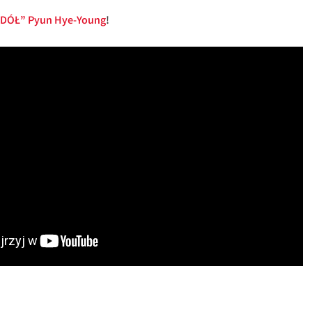
DÓŁ” Pyun Hye-Young
!