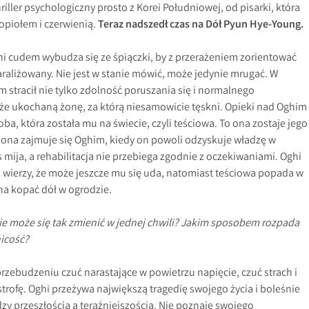
iller psychologiczny prosto z Korei Południowej, od pisarki, która
Popiołem i czerwienią.
Teraz nadszedł czas na Dół Pyun Hye-Young.
i cudem wybudza się ze śpiączki, by z przerażeniem zorientować
sparaliżowany. Nie jest w stanie mówić, może jedynie mrugać. W
racił nie tylko zdolność poruszania się i normalnego
że ukochaną żonę, za którą niesamowicie tęskni. Opieki nad Oghim
ba, która została mu na świecie, czyli teściowa. To ona zostaje jego
na zajmuje się Oghim, kiedy on powoli odzyskuje władzę w
mija, a rehabilitacja nie przebiega zgodnie z oczekiwaniami. Oghi
 wierzy, że może jeszcze mu się uda, natomiast teściowa popada w
na kopać dół w ogrodzie.
cie może się tak zmienić w jednej chwili? Jakim sposobem rozpada
nicość?
rzebudzeniu czuć narastające w powietrzu napięcie, czuć strach i
strofę. Oghi przeżywa największą tragedię swojego życia i boleśnie
y przeszłością a teraźniejszością. Nie poznaje swojego