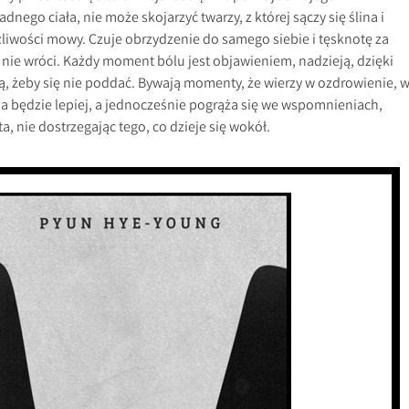
ego ciała, nie może skojarzyć twarzy, z której sączy się ślina i
liwości mowy. Czuje obrzydzenie do samego siebie i tęsknotę za
y nie wróci. Każdy moment bólu jest objawieniem, nadzieją, dzięki
ą, żeby się nie poddać. Bywają momenty, że wierzy w ozdrowienie, 
a będzie lepiej, a jednocześnie pogrąża się we wspomnieniach,
, nie dostrzegając tego, co dzieje się wokół.