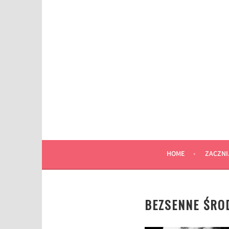
Przeskocz
do
wpisu
HOME
ZACZNI
BEZSENNE ŚROD