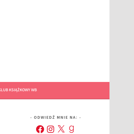
KLUB KSIĄŻKOWY WB
ODWIEDŹ MNIE NA:
Facebook
Instagram
X
Goodreads