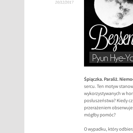
20/12/2017
Śpiączka. Paraliż. Niem
sercu. Ten motyw stanow
wykorzystywanych w horro
posłuszeństwa? Kiedy cz
przerażeniem obserwuje p
mógłby pomóc?
O wypadku, który odbiera