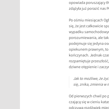
opowiada poruszający thr
zdążyła już porazić nas 
Po ośmiu miesiącach Ogh
się, że jest całkowicie 
wypadku samochodowym st
porozumiewania, ale tak
podejmuje się jedyna oso
opiekunem prawnym, to o
kończynach. Jednak czas 
rozpamiętuje przeszłość,
dziwne otępienie i zaczy
Jak to możliwe, że ży
się, znika, zmienia w 
Od pierwszych chwil po p
czającą się w cieniu kata
odczuwa rozdźwięk międz