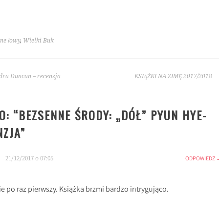
ne łowy
,
Wielki Buk
dra Duncan – recenzja
KSIĄŻKI NA ZIMĘ 2017/2018
: “
BEZSENNE ŚRODY: „DÓŁ” PYUN HYE-
NZJA
”
21/12/2017 o 07:05
ODPOWIEDZ
e po raz pierwszy. Książka brzmi bardzo intrygująco.