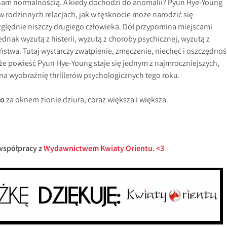
nam normalnością. A kiedy dochodzi do anomalii? Pyun Hye-Young
 w rodzinnych relacjach, jak w tęsknocie może narodzić się
ględnie niszczy drugiego człowieka. Dół przypomina miejscami
ednak wyzutą z histerii, wyzutą z choroby psychicznej, wyzutą z
stwa. Tutaj wystarczy zwątpienie, zmęczenie, niechęć i oszczędnoś
 że powieść Pyun Hye-Young staje się jednym z najmroczniejszych,
 na wyobraźnię thrillerów psychologicznych tego roku.
bo
za oknem zionie dziura, coraz większa i większa.
współpracy z
Wydawnictwem Kwiaty Orientu. <3