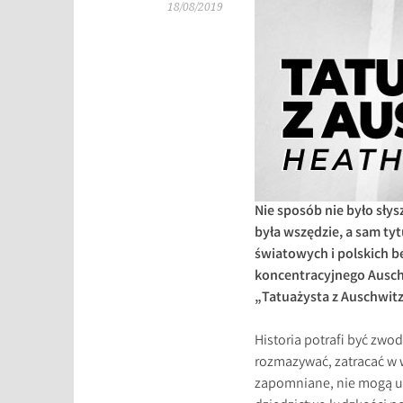
18/08/2019
Nie sposób nie było sły
była wszędzie, a sam tyt
światowych i polskich b
koncentracyjnego Ausch
„Tatuażysta z Auschwitz
Historia potrafi być zwod
rozmazywać, zatracać w 
zapomniane, nie mogą ul