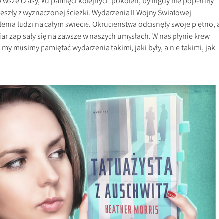
 wsze czasy, ku pamięci kolejnych pokoleń, by nigdy nie popełniły
eszły z wyznaczonej ścieżki. Wydarzenia II Wojny Światowej
enia ludzi na całym świecie. Okrucieństwa odcisnęły swoje piętno, 
iar zapisały się na zawsze w naszych umysłach. W nas płynie krew
to my musimy pamiętać wydarzenia takimi, jaki były, a nie takimi, jak