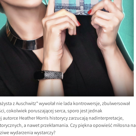
ażysta z Auschwitz” wywołał nie lada kontrowersje, zbulwersował
ci, cokolwiek poruszającej serca, sporo jest jednak
autorce Heather Morris historycy zarzucają nadinterpretacje,
storycznych, a nawet przekłamania. Czy piękna opowieść miłosna na
dziwe wydarzenia wystarczy?