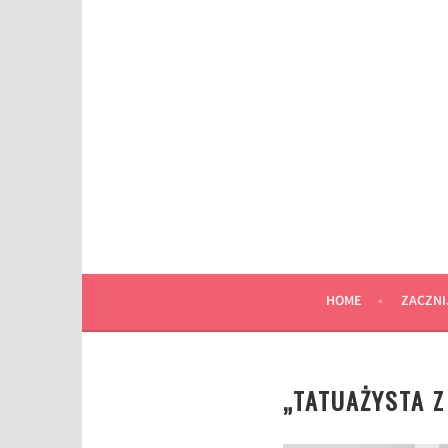
Przeskocz
do
wpisu
HOME
ZACZNI
„TATUAŻYSTA 