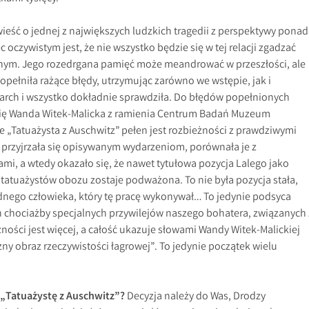
ieść o jednej z największych ludzkich tragedii z perspektywy ponad
c oczywistym jest, że nie wszystko będzie się w tej relacji zgadzać
nym. Jego rozedrgana pamięć może meandrować w przeszłości, ale
opełniła rażące błędy, utrzymując zarówno we wstępie, jak i
search i wszystko dokładnie sprawdziła. Do błędów popełnionych
się Wanda Witek-Malicka z ramienia Centrum Badań Muzeum
e „Tatuażysta z Auschwitz” pełen jest rozbieżności z prawdziwymi
przyjrzała się opisywanym wydarzeniom, porównała je z
i, a wtedy okazało się, że nawet tytułowa pozycja Lalego jako
tatuażystów obozu zostaje podważona. To nie była pozycja stała,
jednego człowieka, który tę pracę wykonywał… To jedynie podsyca
h chociażby specjalnych przywilejów naszego bohatera, związanych 
żności jest więcej, a całość ukazuje słowami Wandy Witek-Malickiej
ny obraz rzeczywistości łagrowej”. To jedynie początek wielu
ć „Tatuażystę z Auschwitz”?
Decyzja należy do Was, Drodzy