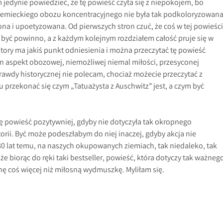
 jedynie powiedzieć, że tę powieść czyta się z niepokojem, bo
 niemieckiego obozu koncentracyjnego nie była tak podkoloryzowana
na i upoetyzowana. Od pierwszych stron czuć, że coś w tej powieści
ak być powinno, a z każdym kolejnym rozdziałem całość pruje się w
 story ma jakiś punkt odniesienia i można przeczytać tę powieść
en aspekt obozowej, niemożliwej niemal miłości, przesyconej
awdy historycznej nie polecam, chociaż możecie przeczytać z
przekonać się czym „Tatuażysta z Auschwitz” jest, a czym być
 powieść pozytywniej, gdyby nie dotyczyła tak okropnego
rii. Być może podeszłabym do niej inaczej, gdyby akcja nie
80 lat temu, na naszych okupowanych ziemiach, tak niedaleko, tak
, że biorąc do ręki taki bestseller, powieść, która dotyczy tak ważneg
ę coś więcej niż miłosną wydmuszkę. Myliłam się.