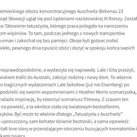
o niemieckiego obozu koncentracyjnego Auschwitz-Birkenau 23
ząd Słowacji ugiął się pod żądaniami nazistowskiej III Rzeszy. Został
ko Tätowierer tatuażysta, którego praca polegała na nanoszeniu
m więźniów. To tam, podczas jednego z nowych transportów
urman i zakochał się bez pamięci. Oboje byli gotowi zrobić
piekło, pewnego dnia opuścić obóz i dożyć w spokoju końca swoich
 nieprawdopodobnie, a wydarzyła się naprawdę. Lale i Gita przeżyli,
kiem trafić do Australii, założyć rodzinę i nowy dom. To właśnie
po tragicznych wydarzeniach Lale Sokołow (już nie Eisenberg) po
 podzielić się swoimi wspomnieniami z Heather Morris scenarzystką,
nalazła inspirację, by stworzyć scenariusz filmowy. Z czasem ten
a na powieść, a ta wkrótce stała się światowym bestsellerem,
zyków. Być może to właśnie dlatego „Tatuażysta z Auschwitz”
 uproszczony, sam bohater dziwnie beztroski, a sama opowieść
ztałt love story w przerażającym otoczeniu buzujących krematoriów 
tkami tysięcy.