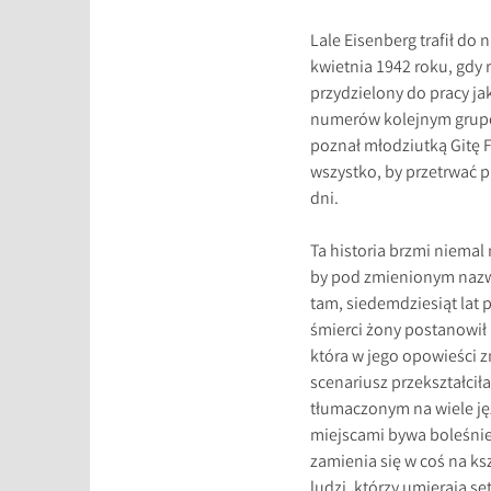
Lale Eisenberg trafił d
kwietnia 1942 roku, gdy r
przydzielony do pracy ja
numerów kolejnym grupo
poznał młodziutką Gitę F
wszystko, by przetrwać 
dni.
Ta historia brzmi niemal
by pod zmienionym nazwis
tam, siedemdziesiąt lat 
śmierci żony postanowił
która w jego opowieści z
scenariusz przekształcił
tłumaczonym na wiele ję
miejscami bywa boleśnie
zamienia się w coś na ks
ludzi, którzy umierają se