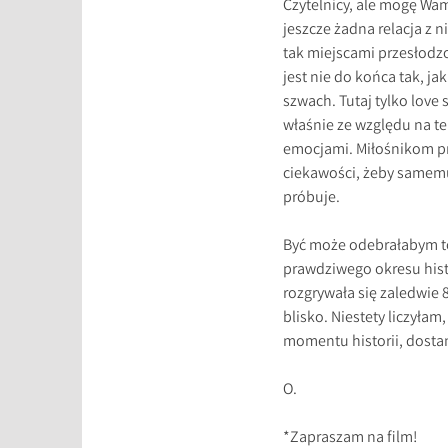
Czytelnicy, ale mogę Wam
jeszcze żadna relacja z
tak miejscami przesłodzo
jest nie do końca tak, j
szwach. Tutaj tylko love
właśnie ze względu na t
emocjami. Miłośnikom pr
ciekawości, żeby samemu 
próbuje.
Być może odebrałabym tę
prawdziwego okresu histo
rozgrywała się zaledwie 
blisko. Niestety liczyłam
momentu historii, dostan
O.
*Zapraszam na film!