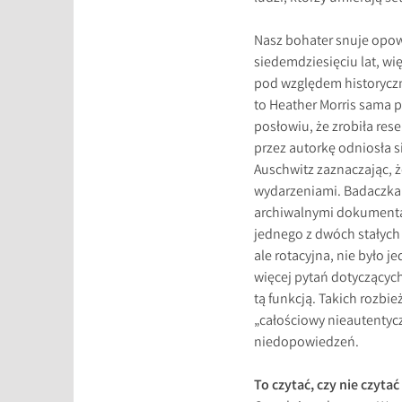
Nasz bohater snuje opow
siedemdziesięciu lat, wię
pod względem historycz
to Heather Morris sama p
posłowiu, że zrobiła re
przez autorkę odniosła 
Auschwitz zaznaczając, ż
wydarzeniami. Badaczka 
archiwalnymi dokumentam
jednego z dwóch stałych 
ale rotacyjna, nie było 
więcej pytań dotyczącyc
tą funkcją. Takich rozbie
„całościowy nieautentycz
niedopowiedzeń.
To czytać, czy nie czyta