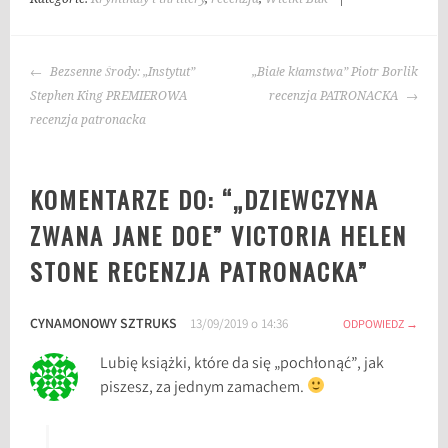
a
g
NAWIGACJA
i
Bezsenne Środy: „Instytut”
„Białe kłamstwa” Piotr Borlik
WPISU
:
Stephen King PREMIEROWA
recenzja PATRONACKA
b
recenzja patronacka
l
o
KOMENTARZE DO: “
„DZIEWCZYNA
g
o
ZWANA JANE DOE” VICTORIA HELEN
k
STONE RECENZJA PATRONACKA
”
s
i
ą
CYNAMONOWY SZTRUKS
13/09/2019 o 14:36
ODPOWIEDZ
ż
k
Lubię książki, które da się „pochłonąć”, jak
a
piszesz, za jednym zamachem.
c
h