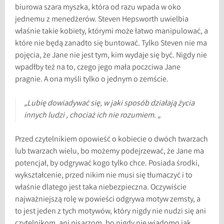
biurowa szara myszka, która od razu wpada w oko
jednemu z menedżerów. Steven Hepsworth uwielbia
właśnie takie kobiety, którymi może łatwo manipulować, a
które nie będą zanadto się buntować. Tylko Steven nie ma
pojęcia, że Jane nie jest tym, kim wydaje się być. Nigdy nie
wpadłby też na to, czego jego mała poczciwa Jane
pragnie. A ona myśli tylko o jednym o zemście.
„Lubię dowiadywać się, w jaki sposób działają życia
innych ludzi , chociaż ich nie rozumiem. „
Przed czytelnikiem opowieść o kobiecie o dwóch twarzach
lub twarzach wielu, bo możemy podejrzewać, że Jane ma
potencjał, by odgrywać kogo tylko chce. Posiada środki,
wykształcenie, przed nikim nie musi się tłumaczyć i to
właśnie dlatego jest taka niebezpieczna. Oczywiście
najważniejszą rolę w powieści odgrywa motyw zemsty, a
to jest jeden z tych motywów, który nigdy nie nudzi się ani
czytelnikom, ani pisarzom, bo nigdy nie wiadomo jak