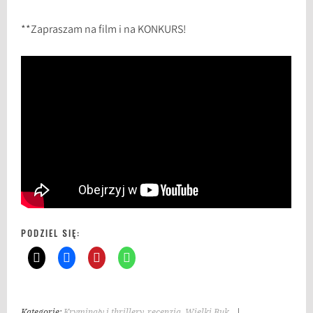
**Zapraszam na film i na KONKURS!
PODZIEL SIĘ:
Kategorie:
Kryminały i thrillery
,
recenzja
,
Wielki Buk
|
T