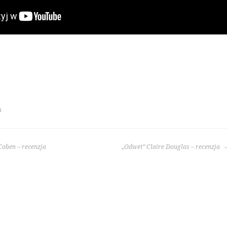
a
Coben – recenzja
„Odwet” Claire Douglas – recenzja