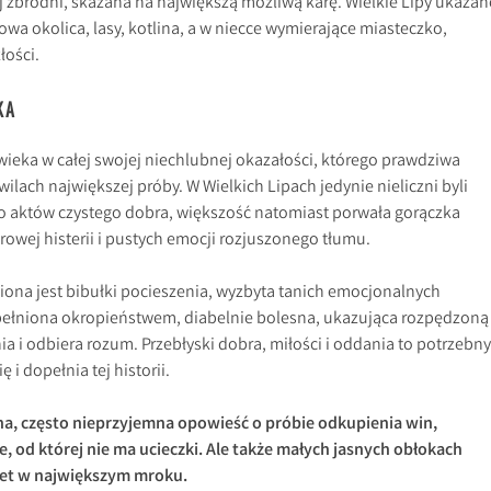
j zbrodni, skazana na największą możliwą karę. Wielkie Lipy ukazan
owa okolica, lasy, kotlina, a w niecce wymierające miasteczko,
łości.
KA
owieka w całej swojej niechlubnej okazałości, którego prawdziwa
lach największej próby. W Wielkich Lipach jedynie nieliczni byli
o aktów czystego dobra, większość natomiast porwała gorączka
orowej histerii i pustych emocji rozjuszonego tłumu.
ona jest bibułki pocieszenia, wyzbyta tanich emocjonalnych
pełniona okropieństwem, diabelnie bolesna, ukazująca rozpędzoną
nia i odbiera rozum. Przebłyski dobra, miłości i oddania to potrzebny
ę i dopełnia tej historii.
na, często nieprzyjemna opowieść o próbie odkupienia win,
e, od której nie ma ucieczki. Ale także małych jasnych obłokach
wet w największym mroku.