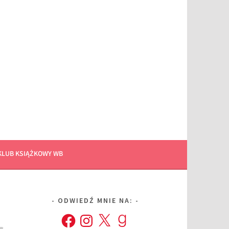
KLUB KSIĄŻKOWY WB
ODWIEDŹ MNIE NA:
Facebook
Instagram
X
Goodreads