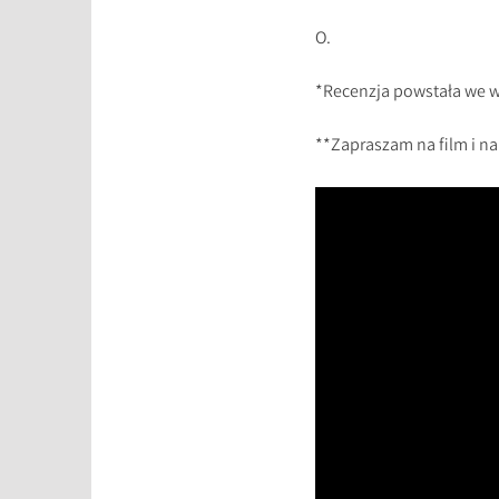
O.
*Recenzja powstała we 
**Zapraszam na film i n