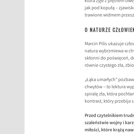
która żyje z piętnem owe
jak pod kopułą – zjawisk
trawione widmem przesz
O NATURZE CZŁOWIE
Marcin Pilis ukazuje czł
natura wybrzmiewa w chwi
skłonni do poświęceń, d
równie czystego zła, zbi
„Łąka umarłych” pozbawi
chwytów – to lektura wy
spiralę zła, która pochła
kontrast, który przebija si
Przed czytelnikiem trud
szaleństwie wojny i karz
miłości, które krążą na