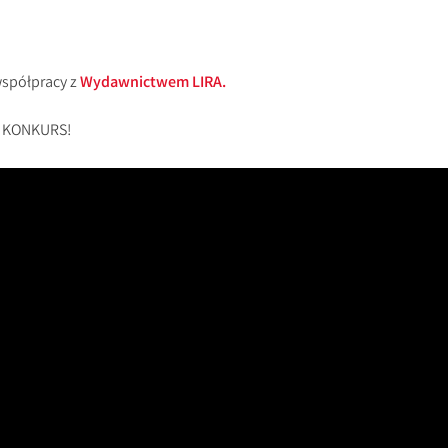
współpracy z
Wydawnictwem LIRA.
a KONKURS!