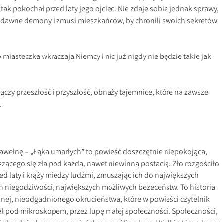
tak pokochał przed laty jego ojciec. Nie zdaje sobie jednak sprawy,
i dawne demony i zmusi mieszkańców, by chronili swoich sekretów
o miasteczka wkraczają Niemcy i nic już nigdy nie będzie takie jak
ączy przeszłość i przyszłość, obnaży tajemnice, które na zawsze
.
 bawełnę – „Łąka umarłych” to powieść doszczętnie niepokojąca,
zącego się zła pod każdą, nawet niewinną postacią. Zło rozgościło
zed laty i krąży między ludźmi, zmuszając ich do największych
h niegodziwości, największych możliwych bezeceństw. To historia
nnej, nieodgadnionego okrucieństwa, które w powieści czytelnik
 pod mikroskopem, przez lupę małej społeczności. Społeczności,