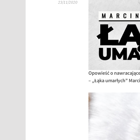
23/11/2020
Opowieść o nawracającej 
– „Łąka umarłych” Marcin