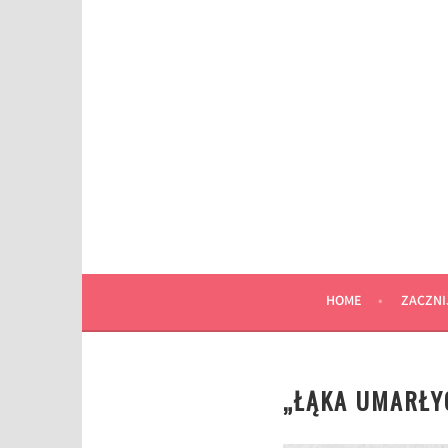
Przeskocz
do
wpisu
HOME
ZACZNI
„ŁĄKA UMARŁYC