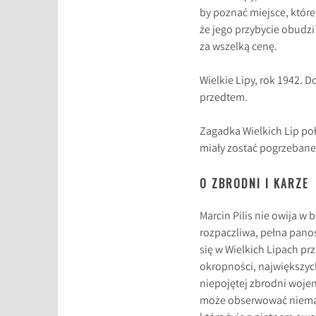
by poznać miejsce, które 
że jego przybycie obudz
za wszelką cenę.
Wielkie Lipy, rok 1942. D
przedtem.
Zagadka Wielkich Lip poł
miały zostać pogrzebane
O ZBRODNI I KARZE
Marcin Pilis nie owija w
rozpaczliwa, pełna panos
się w Wielkich Lipach pr
okropności, największyc
niepojętej zbrodni woje
może obserwować niemal