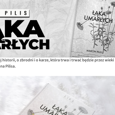
historii, o zbrodni i o karze, która trwa i trwać będzie przez wieki
a Pilisa.