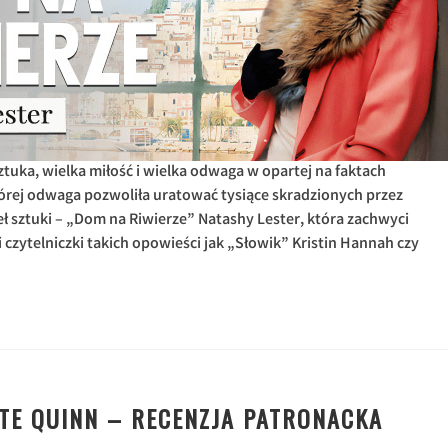
sztuka, wielka miłość i wielka odwaga w opartej na faktach
tórej odwaga pozwoliła uratować tysiące skradzionych przez
eł sztuki – „Dom na Riwierze” Natashy Lester, która zachwyci
 czytelniczki takich opowieści jak „Słowik” Kristin Hannah czy
ATE QUINN – RECENZJA PATRONACKA