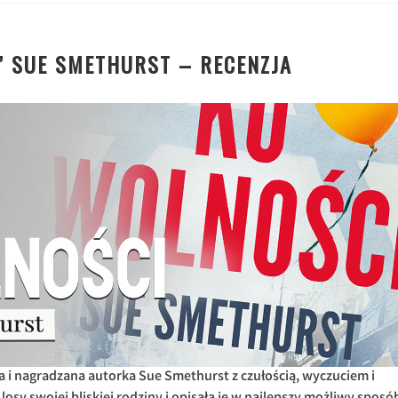
” SUE SMETHURST – RECENZJA
ka i nagradzana autorka Sue Smethurst z czułością, wyczuciem i