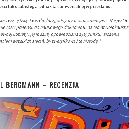
losy swojej bliskiej rodziny i opisała je w najlepszy możliwy sposó
ci tak osobistej, a jednak tak uniwersalnej w przesłaniu.
ierzesz tę książkę w duchu zgodnym z moimi intencjami. Nie jest to
i nie rości pretensji do naukowego dokumentu na temat Holokaustu;
pewnej kobiety i jej rodziny opowiedziana z jej punktu widzenia.
ałam wszelkich starań, by zweryfikować tę historię.”
EL BERGMANN – RECENZJA