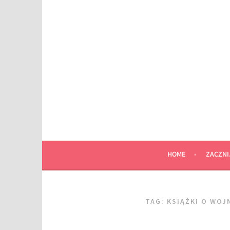
Przeskocz
do
wpisu
HOME
ZACZNI
TAG:
KSIĄŻKI O WOJ