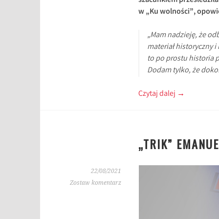
szacunkiem prześledziła 
w „Ku wolności”, opowieś
„Mam nadzieję, że odb
materiał historyczny 
to po prostu historia 
Dodam tylko, że dokon
Czytaj dalej
→
„TRIK” EMANU
22/08/2021
Zostaw komentarz