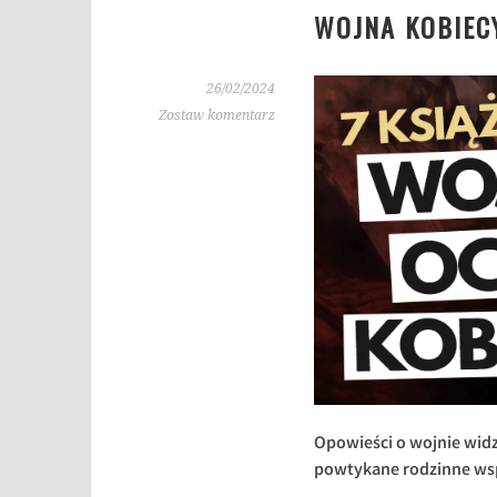
WOJNA KOBIECY
26/02/2024
Zostaw komentarz
Opowieści o wojnie widz
powtykane rodzinne wspo