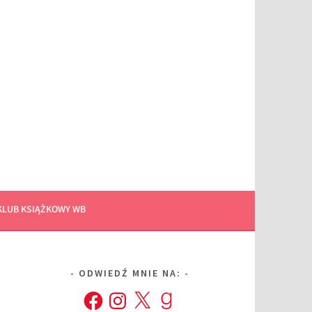
KLUB KSIĄŻKOWY WB
ODWIEDŹ MNIE NA:
Facebook
Instagram
X
Goodreads